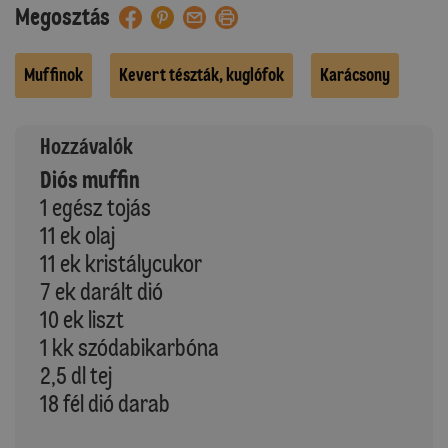
Megosztás
Muffinok
Kevert tészták, kuglófok
Karácsony
Hozzávalók
Diós muffin
1 egész tojás
11 ek olaj
11 ek kristálycukor
7 ek darált dió
10 ek liszt
1 kk szódabikarbóna
2,5 dl tej
18 fél dió darab