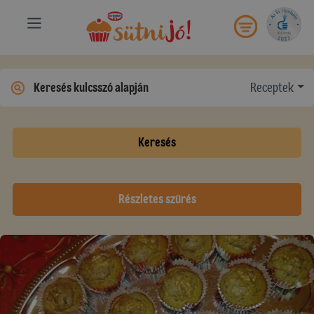
Receptek
Keresés
Részletes szűrés