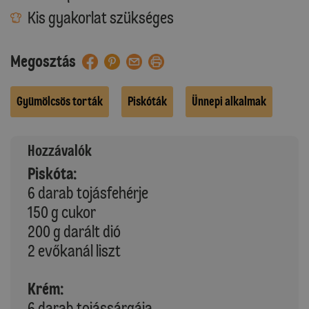
Kis gyakorlat szükséges
Megosztás
Gyümölcsös torták
Piskóták
Ünnepi alkalmak
Hozzávalók
Piskóta:
6 darab tojásfehérje
150 g cukor
200 g darált dió
2 evőkanál liszt
Krém:
6 darab tojássárgája