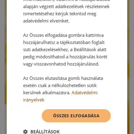
alapján végzett adatkezelések részleteinek
ismertetéséhez kérjük tekintsd meg
adatvédelmi elveinket.
Az Összes elfogadása gombra kattintva
hozzájárulhatsz a tájékoztatóban foglalt
süti adatkezelésekhez, a Beállítások alatt
pedig módosíthatod a hozzájárulás körét
vagy visszavonhatod hozzájárulásod.
Az Összes elutasítása gomb használata
esetén csak a nélkülözhetetlen sütik
kerülnek alkalmazásra.
Adatvédelmi
irányelvek
ÖSSZES ELFOGADÁSA
BEÁLLÍTÁSOK