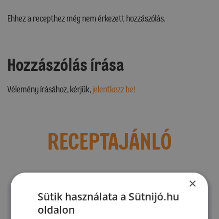
Ehhez a recepthez még nem érkezett hozzászólás.
Hozzászólás írása
Vélemény írásához, kérjük,
jelentkezz be!
RECEPTAJÁNLÓ
×
Sütik használata a Sütnijó.hu
oldalon