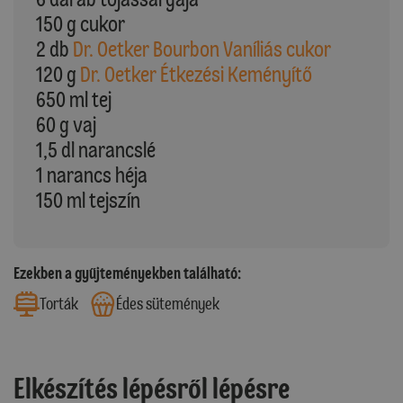
150 g cukor
2 db
Dr. Oetker Bourbon Vaníliás cukor
120 g
Dr. Oetker Étkezési Keményítő
650 ml tej
60 g vaj
1,5 dl narancslé
1 narancs héja
150 ml tejszín
Ezekben a gyűjteményekben található:
Torták
Édes sütemények
Elkészítés lépésről lépésre