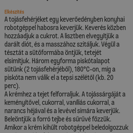
Elkészítés
A tojásfehérjéket egy keverőedényben konyhai
robotgéppel habosra keverjük. Keverés közben
hozzáadjuk a cukrot. A lisztben elvegyítjük a
darált diót, és a masszához szitáljuk. Végül a
tésztát a sütőformába öntjük, tetejét
elsimítjuk. Három egyforma piskótalapot
sütünk (2 tojásfehérjéből), 180°C-on, míg a
piskóta nem válik el a tepsi szélétől (kb. 20
perc).
A krémhez a tejet felforraljuk. A tojássárgáját a
keményítővel, cukorral, vaníliás cukorral, a
narancs héjával és a levével simára keverjük.
Beleöntjük a forró tejbe és sűrűvé főzzük.
Amikor a krém kihűlt robotgéppel beledolgozzuk