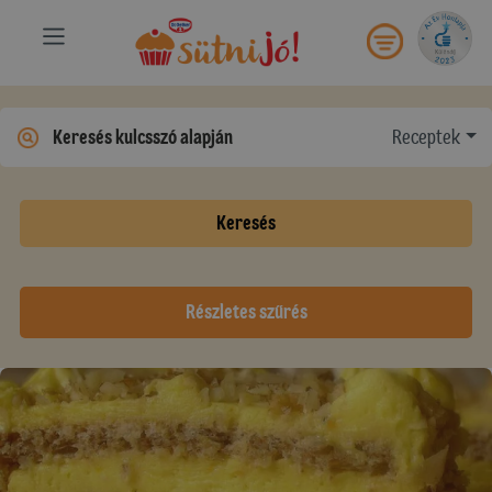
Receptek
Keresés
Részletes szűrés