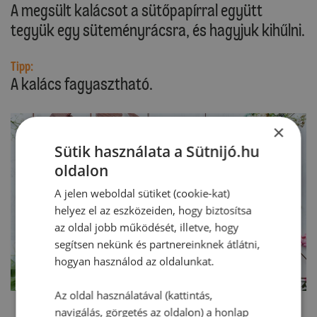
A megsült kalácsot a sütőpapírral együtt
tegyük egy süteményrácsra, és hagyjuk kihűlni.
Tipp:
A kalács fagyasztható.
×
Sütik használata a Sütnijó.hu
oldalon
A jelen weboldal sütiket (cookie-kat)
helyez el az eszközeiden, hogy biztosítsa
az oldal jobb működését, illetve, hogy
segítsen nekünk és partnereinknek átlátni,
hogyan használod az oldalunkat.
Az oldal használatával (kattintás,
navigálás, görgetés az oldalon) a honlap