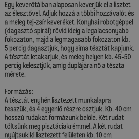
Egy keverőtálban alaposan keverjük el a lisztet
az élesztővel. Adjuk hozzá a többi hozzávalót és
a meleg tej-zsír keveréket. Konyhai robotgéppel
(dagasztó spirál) rövid ideig a legalacsonyabb
fokozaton, majd a legmagasabb fokozaton kb.
5 percig dagasztjuk, hogy sima tésztát kapjunk.
A tésztát letakarjuk, és meleg helyen kb. 45-50
percig kelesztjük, amíg duplájára nő a tészta
mérete.
Formázás:
A tésztát enyhén lisztezett munkalapra
tesszük, és 4 egyenlő részre osztjuk. Kb. 40 cm
hosszú rudakat formázunk belőle. Két rudat
töltsünk meg pisztáciakrémmel. A két rudat
nyújtsuk ki lisztezett felületen kb. 10 cm