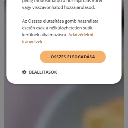
pedig módosíthatod a hozzájárulás körét
vagy visszavonhatod hozzájárulásod.
Az Összes elutasítása gomb használata
esetén csak a nélkülözhetetlen sütik
kerülnek alkalmazásra.
Adatvédelmi
irányelvek
ÖSSZES ELFOGADÁSA
BEÁLLÍTÁSOK