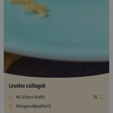
Leveles csillagok
40-60 perc között
15
Könnyen elkészíthető