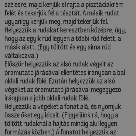
szélesre, majd kenjük el rajta a pisztáciakrém
felét és tekerjük fel a tésztát. A másik rudat
ugyanígy kenjük meg, majd tekerjük fel.
Helyezzük a rudakat keresztben középre, úgy,
hogy az egyik rúd legyen a többi rúd felett, a
másik alatt. (Egy töltött és egy sima rúd
váltakozva.)
Először helyezzük az alsó rudak végeit az
óramutató járásával ellentétes irányban a bal
oldali rudak fölé. Ezután helyezzük az alsó
végeket az óramutató járásával megegyező
irányban a jobb oldali rudak fölé.
Helyezzük a végeket a fonat alá, és nyomjuk
össze őket egy kicsit. (Figyeljünk rá, hogy a
töltött rudaknál a hajtás mindig alul legyen
formázás közben.) A fonatot helyezzük az