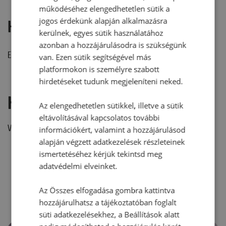
működéséhez elengedhetetlen sütik a
jogos érdekünk alapján alkalmazásra
Hozzászólások
kerülnek, egyes sütik használatához
azonban a hozzájárulásodra is szükségünk
Ehhez a recepthez még nem érkezett hozzászólás.
van. Ezen sütik segítségével más
platformokon is személyre szabott
hirdetéseket tudunk megjeleníteni neked.
Hozzászólás írása
Az elengedhetetlen sütikkel, illetve a sütik
eltávolításával kapcsolatos további
Vélemény írásához, kérjük,
jelentkezz be!
információkért, valamint a hozzájárulásod
alapján végzett adatkezelések részleteinek
ismertetéséhez kérjük tekintsd meg
adatvédelmi elveinket.
RECEPTAJÁNLÓ
Az Összes elfogadása gombra kattintva
hozzájárulhatsz a tájékoztatóban foglalt
süti adatkezelésekhez, a Beállítások alatt