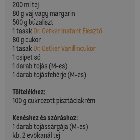
200 ml tej
80 g vaj vagy margarin
500 g búzaliszt
1 tasak
Dr. Oetker Instant Élesztő
80 g cukor
1 tasak
Dr. Oetker Vanillincukor
1 csipet só
1 darab tojás (M-es)
1 darab tojásfehérje (M-es)
Töltelékhez:
100 g cukrozott pisztáciakrém
Kenéshez és szóráshoz:
1 darab tojássárgája (M-es)
kb. 2 evőkanál tej