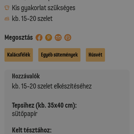
Kis gyakorlat szükséges
kb. 15-20 szelet
Megosztás
Kalácsfélék
Egyéb sütemények
Húsvét
Hozzávalók
kb. 15-20 szelet elkészítéséhez
Tepsihez (kb. 35x40 cm):
sütőpapír
Kelt tésztához: