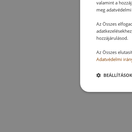
valamint a hozzáj
meg adatvédelmi 
Az Összes elfogad
adatkezelésekhez,
hozzájárulásod.
Az Összes elutasí
Adatvédelmi irán
BEÁLLÍTÁSO