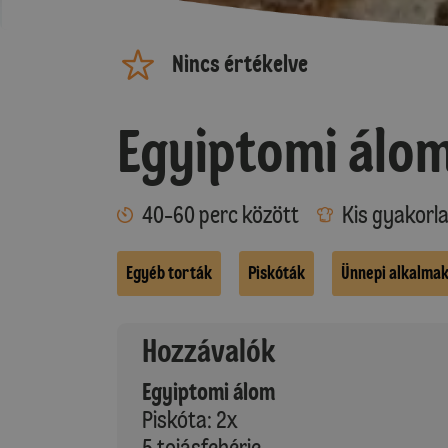
Nincs értékelve
Egyiptomi álo
40-60 perc között
Kis gyakorl
Egyéb torták
Piskóták
Ünnepi alkalma
Hozzávalók
Egyiptomi álom
Piskóta: 2x
5 tojásfehérje