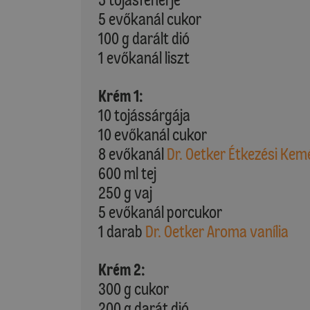
5 evőkanál cukor
100 g darált dió
1 evőkanál liszt
Krém 1:
10 tojássárgája
10 evőkanál cukor
8 evőkanál
Dr. Oetker Étkezési Kem
600 ml tej
250 g vaj
5 evőkanál porcukor
1 darab
Dr. Oetker Aroma vanília
Krém 2:
300 g cukor
200 g darát dió