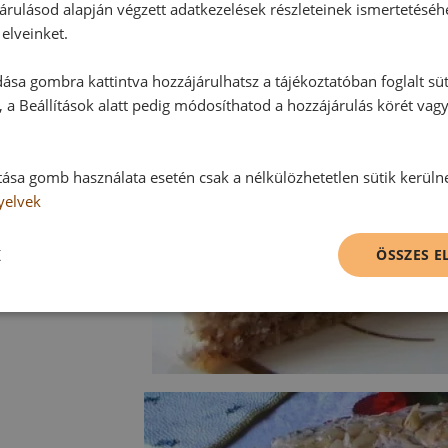
árulásod alapján végzett adatkezelések részleteinek ismertetéséh
elveinket.
ása gombra kattintva hozzájárulhatsz a tájékoztatóban foglalt süt
 a Beállítások alatt pedig módosíthatod a hozzájárulás körét vag
tása gomb használata esetén csak a nélkülözhetetlen sütik kerüln
yelvek
K
ÖSSZES 