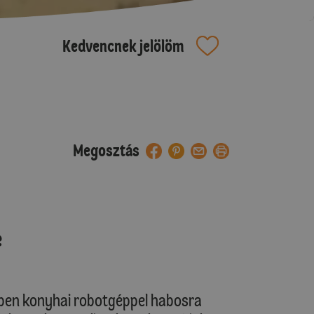
Kedvencnek jelölöm
Megosztás
e
yben konyhai robotgéppel habosra