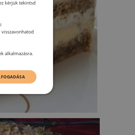
ez kérjük tekintsd
i
y visszavonhatod
ek alkalmazásra.
ELFOGADÁSA