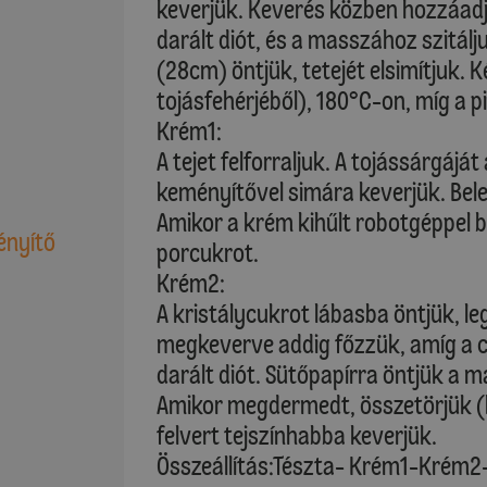
keverjük. Keverés közben hozzáadjuk
darált diót, és a masszához szitál
(28cm) öntjük, tetejét elsimítjuk.
tojásfehérjéből), 180°C-on, míg a pi
Krém1:
A tejet felforraljuk. A tojássárgáját
keményítővel simára keverjük. Bele
Amikor a krém kihűlt robotgéppel b
ényítő
porcukrot.
Krém2:
A kristálycukrot lábasba öntjük, l
megkeverve addig főzzük, amíg a c
darált diót. Sütőpapírra öntjük a m
Amikor megdermedt, összetörjük (k
felvert tejszínhabba keverjük.
Összeállítás:Tészta- Krém1-Krém