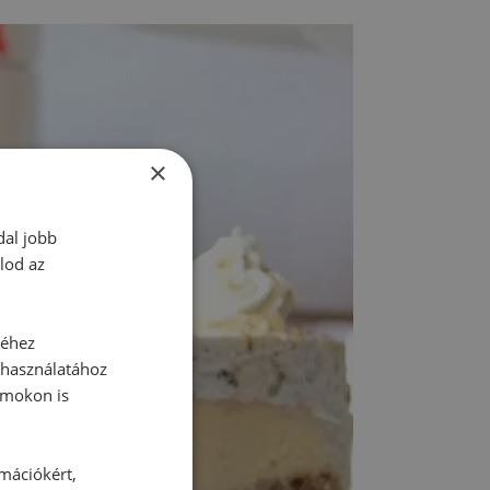
×
dal jobb
lod az
séhez
 használatához
rmokon is
rmációkért,