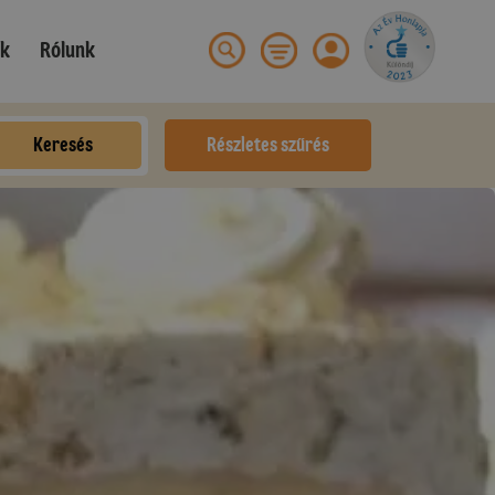
ek
Rólunk
Keresés
Részletes szűrés