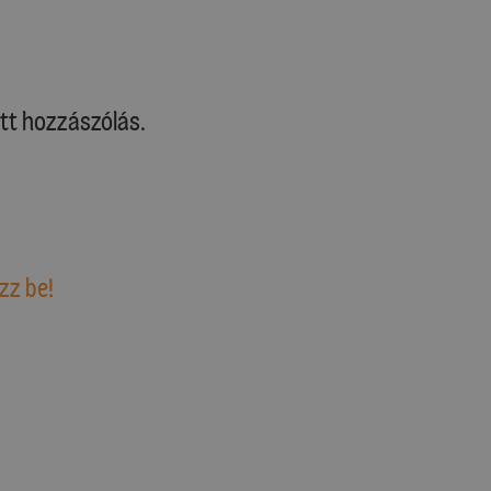
tt hozzászólás.
zz be!