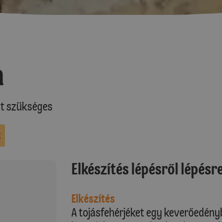
m
at szükséges
k
Elkészítés lépésről lépésr
Elkészítés
A tojásfehérjéket egy keverőedén