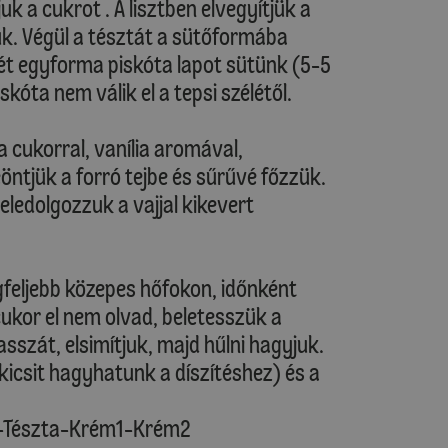
 a cukrot . A lisztben elvegyítjük a
juk. Végül a tésztát a sütőformába
 Két egyforma piskóta lapot sütünk (5-5
skóta nem válik el a tepsi szélétől.
 a cukorral, vanília aromával,
öntjük a forró tejbe és sűrűvé főzzük.
eledolgozzuk a vajjal kikevert
egfeljebb közepes hőfokon, időnként
ukor el nem olvad, beletesszük a
asszát, elsimítjuk, majd hűlni hagyjuk.
icsit hagyhatunk a díszítéshez) és a
2-Tészta-Krém1-Krém2