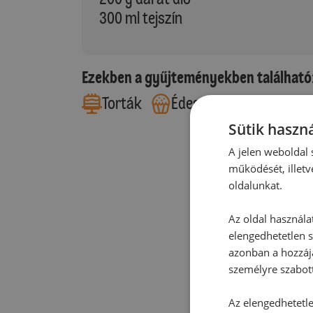
300 ml tejszín
Ezekben a gyűjteményekben található
Torták
Édes sütemények
Sütik haszná
A jelen weboldal s
működését, illetv
oldalunkat.
Az oldal használa
elengedhetetlen s
azonban a hozzájá
személyre szabot
Az elengedhetetlen