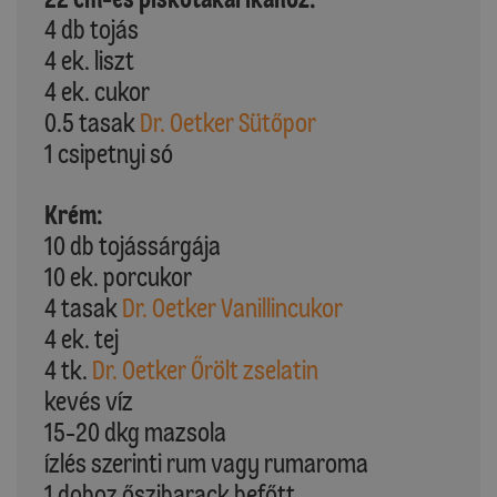
4 db tojás
4 ek. liszt
4 ek. cukor
0.5 tasak
Dr. Oetker Sütőpor
1 csipetnyi só
Krém:
10 db tojássárgája
10 ek. porcukor
4 tasak
Dr. Oetker Vanillincukor
4 ek. tej
4 tk.
Dr. Oetker Őrölt zselatin
kevés víz
15-20 dkg mazsola
ízlés szerinti rum vagy rumaroma
1 doboz őszibarack befőtt