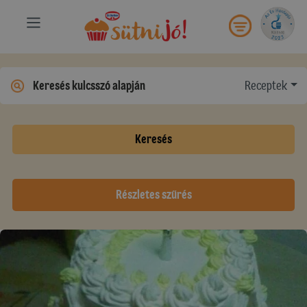
Receptek
Keresés
Részletes szűrés