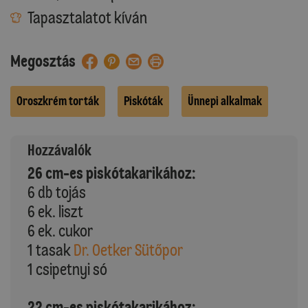
Tapasztalatot kíván
Megosztás
Oroszkrém torták
Piskóták
Ünnepi alkalmak
Hozzávalók
26 cm-es piskótakarikához:
6 db tojás
6 ek. liszt
6 ek. cukor
1 tasak
Dr. Oetker Sütőpor
1 csipetnyi só
22 cm-es piskótakarikához: