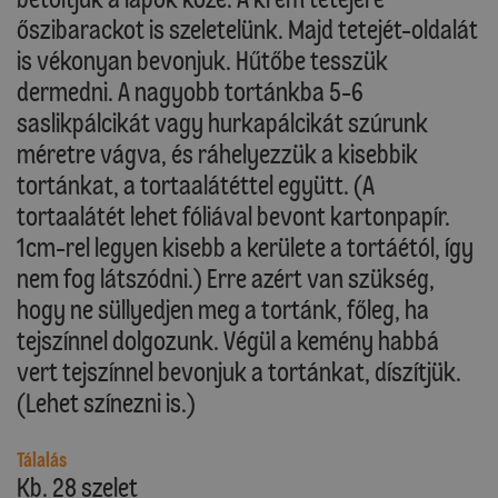
őszibarackot is szeletelünk. Majd tetejét-oldalát
is vékonyan bevonjuk. Hűtőbe tesszük
dermedni. A nagyobb tortánkba 5-6
saslikpálcikát vagy hurkapálcikát szúrunk
méretre vágva, és ráhelyezzük a kisebbik
tortánkat, a tortaalátéttel együtt. (A
tortaalátét lehet fóliával bevont kartonpapír.
1cm-rel legyen kisebb a kerülete a tortáétól, így
nem fog látszódni.) Erre azért van szükség,
hogy ne süllyedjen meg a tortánk, főleg, ha
tejszínnel dolgozunk. Végül a kemény habbá
vert tejszínnel bevonjuk a tortánkat, díszítjük.
(Lehet színezni is.)
Tálalás
Kb. 28 szelet