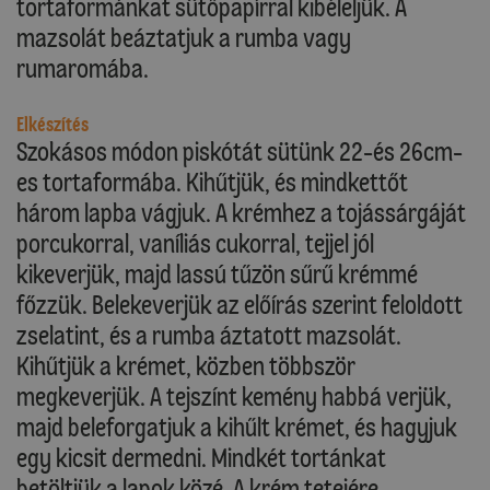
tortaformánkat sütőpapírral kibéleljük. A
mazsolát beáztatjuk a rumba vagy
rumaromába.
Elkészítés
Szokásos módon piskótát sütünk 22-és 26cm-
es tortaformába. Kihűtjük, és mindkettőt
három lapba vágjuk. A krémhez a tojássárgáját
porcukorral, vaníliás cukorral, tejjel jól
kikeverjük, majd lassú tűzön sűrű krémmé
főzzük. Belekeverjük az előírás szerint feloldott
zselatint, és a rumba áztatott mazsolát.
Kihűtjük a krémet, közben többször
megkeverjük. A tejszínt kemény habbá verjük,
majd beleforgatjuk a kihűlt krémet, és hagyjuk
egy kicsit dermedni. Mindkét tortánkat
betöltjük a lapok közé. A krém tetejére