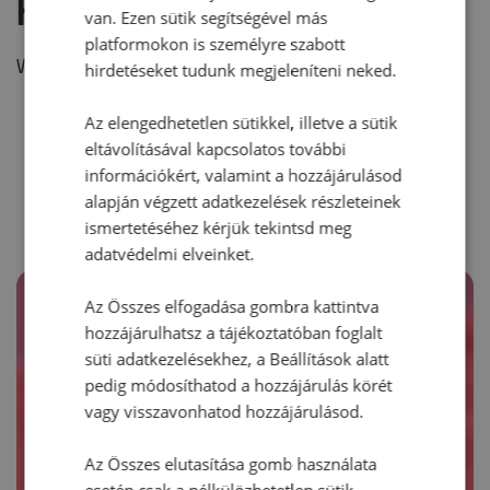
Hozzászólás írása
van. Ezen sütik segítségével más
platformokon is személyre szabott
Vélemény írásához, kérjük,
jelentkezz be!
hirdetéseket tudunk megjeleníteni neked.
Az elengedhetetlen sütikkel, illetve a sütik
eltávolításával kapcsolatos további
RECEPTAJÁNLÓ
információkért, valamint a hozzájárulásod
alapján végzett adatkezelések részleteinek
ismertetéséhez kérjük tekintsd meg
adatvédelmi elveinket.
Az Összes elfogadása gombra kattintva
hozzájárulhatsz a tájékoztatóban foglalt
süti adatkezelésekhez, a Beállítások alatt
pedig módosíthatod a hozzájárulás körét
vagy visszavonhatod hozzájárulásod.
Az Összes elutasítása gomb használata
esetén csak a nélkülözhetetlen sütik