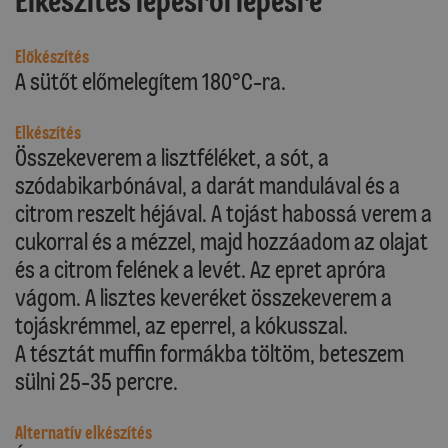
Elkészítés lépésről lépésre
Előkészítés
A sütőt előmelegítem 180°C-ra.
Elkészítés
Összekeverem a lisztféléket, a sót, a
szódabikarbónával, a darát mandulával és a
citrom reszelt héjával. A tojást habossá verem a
cukorral és a mézzel, majd hozzáadom az olajat
és a citrom felének a levét. Az epret apróra
vágom. A lisztes keveréket összekeverem a
tojáskrémmel, az eperrel, a kókusszal.
A tésztát muffin formákba töltöm, beteszem
sülni 25-35 percre.
Alternatív elkészítés