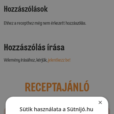
Hozzászólások
Ehhez a recepthez még nem érkezett hozzászólás.
Hozzászólás írása
Vélemény írásához, kérjük,
jelentkezz be!
RECEPTAJÁNLÓ
×
Sütik használata a Sütnijó.hu