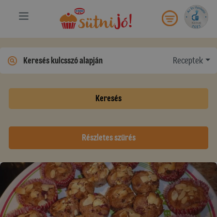
Receptek
Keresés
Részletes szűrés