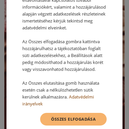
információkért, valamint a hozzájárulásod
alapján végzett adatkezelések részleteinek
ismertetéséhez kérjük tekintsd meg
adatvédelmi elveinket.
Az Összes elfogadása gombra kattintva
hozzájárulhatsz a tájékoztatóban foglalt
süti adatkezelésekhez, a Beállítások alatt
pedig módosíthatod a hozzájárulás körét
vagy visszavonhatod hozzájárulásod.
Az Összes elutasítása gomb használata
esetén csak a nélkülözhetetlen sütik
kerülnek alkalmazásra.
Adatvédelmi
irányelvek
ÖSSZES ELFOGADÁSA