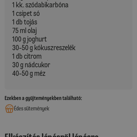
1 kk. szódabikarbóna
1 csipet só
1 db tojás
75 ml olaj
100 g joghurt
30-50 g kókuszreszelék
1 db citrom
30 g nádcukor
40-50 g méz
Ezekben a gyűjteményekben található:
Édes sütemények