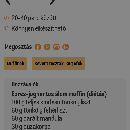
20-40 perc között
Könnyen elkészíthető
Megosztás
Muffinok
Kevert tészták, kuglófok
Hozzávalók
Epres-joghurtos álom muffin (diétás)
100 g teljes kiőrlésű tönkölyliszt
60 g tönköly fehérliszt
60 g darált mandula
30 g búzakorpa