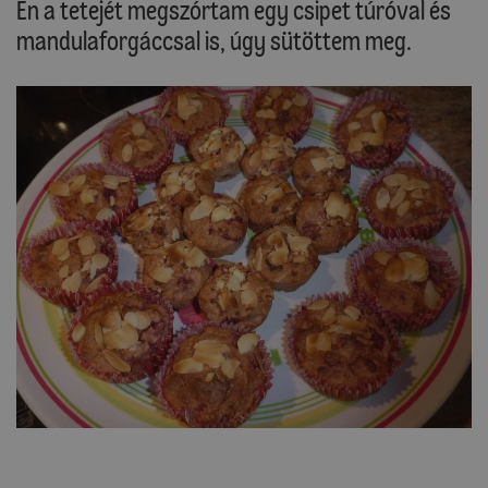
Én a tetejét megszórtam egy csipet túróval és
mandulaforgáccsal is, úgy sütöttem meg.