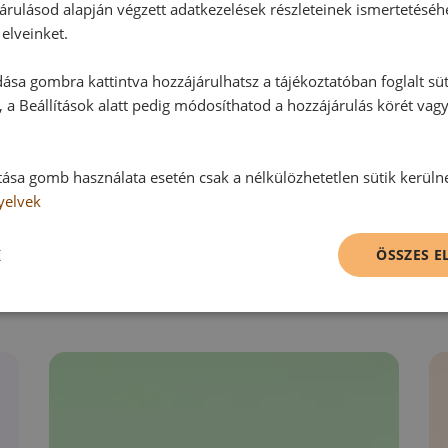
Ehhez a recepthez még nem érkeze
árulásod alapján végzett adatkezelések részleteinek ismertetéséh
elveinket.
ása gombra kattintva hozzájárulhatsz a tájékoztatóban foglalt süt
Hozzászólás írása
 a Beállítások alatt pedig módosíthatod a hozzájárulás körét vag
Vélemény írásához, kérjük,
jelentke
tása gomb használata esetén csak a nélkülözhetetlen sütik kerüln
yelvek
RECEPTAJÁNLÓ
K
ÖSSZES 