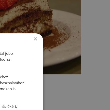
×
dal jobb
lod az
séhez
 használatához
rmokon is
rmációkért,