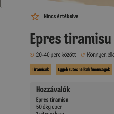
Nincs értékelve
Epres tiramisu
20-40 perc között
Könnyen elk
Tiramisuk
Egyéb sütés nélküli finomságok
Hozzávalók
Epres tiramisu
50 dkg eper
1 citrom leve