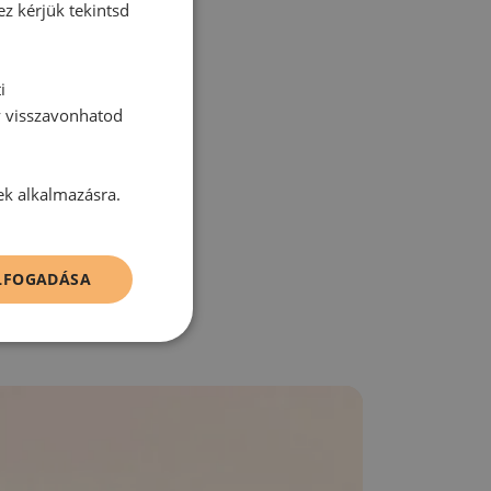
tt hozzászólás.
ez kérjük tekintsd
i
y visszavonhatod
zz be!
ek alkalmazásra.
ELFOGADÁSA