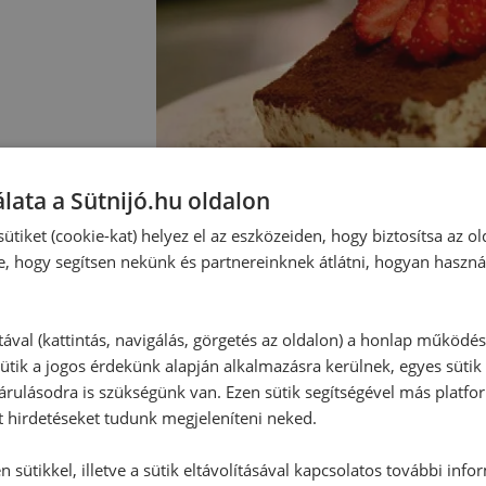
lata a Sütnijó.hu oldalon
ütiket (cookie-kat) helyez el az eszközeiden, hogy biztosítsa az ol
e, hogy segítsen nekünk és partnereinknek átlátni, hogyan haszná
tával (kattintás, navigálás, görgetés az oldalon) a honlap működé
ütik a jogos érdekünk alapján alkalmazásra kerülnek, egyes sütik
rulásodra is szükségünk van. Ezen sütik segítségével más platfo
Hozzászólások
t hirdetéseket tudunk megjeleníteni neked.
 sütikkel, illetve a sütik eltávolításával kapcsolatos további info