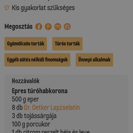
Kis gyakorlat szükséges
Megosztás
Gyümölcsös torták
Túrós torták
Egyéb sütés nélküli finomságok
Ünnepi alkalmak
Hozzávalók
Epres túróhabkorona
500 g eper
8 db
Dr. Oetker Lapzselatin
3 db tojássárgája
100 g porcukor
1 db citrom reszelt héja és leve