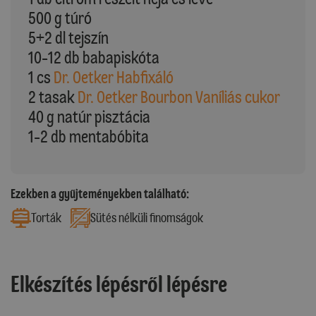
500 g túró
5+2 dl tejszín
10-12 db babapiskóta
1 cs
Dr. Oetker Habfixáló
2 tasak
Dr. Oetker Bourbon Vaníliás cukor
40 g natúr pisztácia
1-2 db mentabóbita
Ezekben a gyűjteményekben található:
Torták
Sütés nélküli finomságok
Elkészítés lépésről lépésre