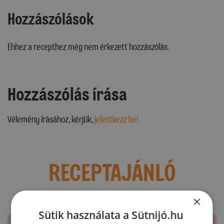
Hozzászólások
Ehhez a recepthez még nem érkezett hozzászólás.
Hozzászólás írása
Vélemény írásához, kérjük,
jelentkezz be!
RECEPTAJÁNLÓ
×
Sütik használata a Sütnijó.hu