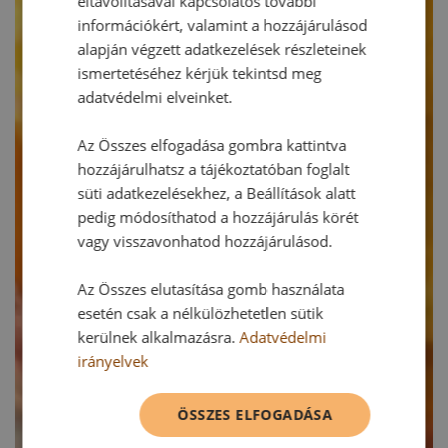
eltávolításával kapcsolatos további
információkért, valamint a hozzájárulásod
alapján végzett adatkezelések részleteinek
ismertetéséhez kérjük tekintsd meg
adatvédelmi elveinket.
Az Összes elfogadása gombra kattintva
hozzájárulhatsz a tájékoztatóban foglalt
süti adatkezelésekhez, a Beállítások alatt
pedig módosíthatod a hozzájárulás körét
vagy visszavonhatod hozzájárulásod.
Az Összes elutasítása gomb használata
esetén csak a nélkülözhetetlen sütik
kerülnek alkalmazásra.
Adatvédelmi
irányelvek
ÖSSZES ELFOGADÁSA