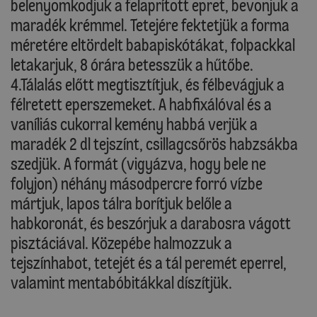
belenyomkodjuk a felaprított epret, bevonjuk a
maradék krémmel. Tetejére fektetjük a forma
méretére eltördelt babapiskótákat, folpackkal
letakarjuk, 8 órára betesszük a hűtőbe.
4.Tálalás előtt megtisztítjuk, és félbevágjuk a
félretett eperszemeket. A habfixálóval és a
vaníliás cukorral kemény habbá verjük a
maradék 2 dl tejszínt, csillagcsőrös habzsákba
szedjük. A formát (vigyázva, hogy bele ne
folyjon) néhány másodpercre forró vízbe
mártjuk, lapos tálra borítjuk belőle a
habkoronát, és beszórjuk a darabosra vágott
pisztáciával. Közepébe halmozzuk a
tejszínhabot, tetejét és a tál peremét eperrel,
valamint mentabóbitákkal díszítjük.