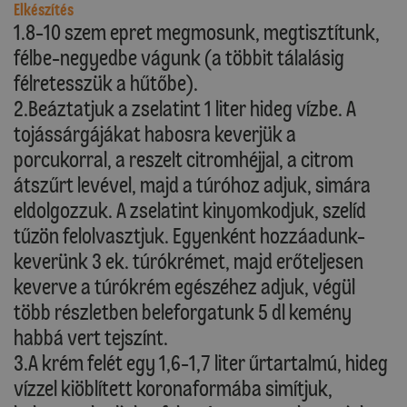
Elkészítés
1.8-10 szem epret megmosunk, megtisztítunk,
félbe-negyedbe vágunk (a többit tálalásig
félretesszük a hűtőbe).
2.Beáztatjuk a zselatint 1 liter hideg vízbe. A
tojássárgájákat habosra keverjük a
porcukorral, a reszelt citromhéjjal, a citrom
átszűrt levével, majd a túróhoz adjuk, simára
eldolgozzuk. A zselatint kinyomkodjuk, szelíd
tűzön felolvasztjuk. Egyenként hozzáadunk-
keverünk 3 ek. túrókrémet, majd erőteljesen
keverve a túrókrém egészéhez adjuk, végül
több részletben beleforgatunk 5 dl kemény
habbá vert tejszínt.
3.A krém felét egy 1,6-1,7 liter űrtartalmú, hideg
vízzel kiöblített koronaformába simítjuk,