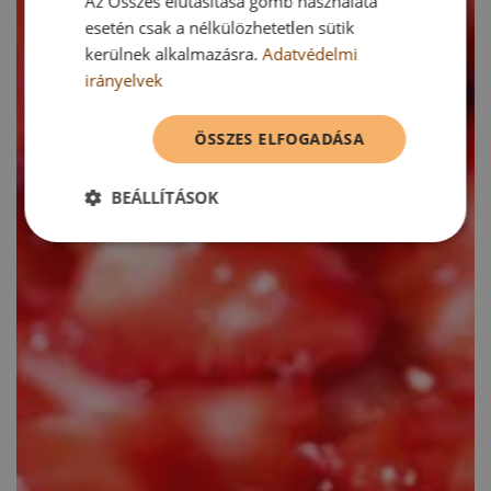
Az Összes elutasítása gomb használata
esetén csak a nélkülözhetetlen sütik
kerülnek alkalmazásra.
Adatvédelmi
irányelvek
ÖSSZES ELFOGADÁSA
BEÁLLÍTÁSOK