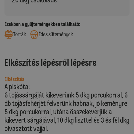
Ezekben a gyűjteményekben található:
Torták
Édes sütemények
Elkészítés lépésről lépésre
Elkészítés
A piskóta:
6 tojássárgáját kikeverünk 5 dkg porcukorral, 6
db tojásfehérjét felverünk habnak, jó keményre
5 dkg porcukorral, utána összekeverjük a
kikevert sárgájával, 10 dkg liszttel és 3 és fél dkg
olvasztott vajjal.