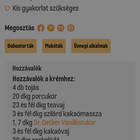
Kis gyakorlat szükséges
Megosztás
Dobostorták
Piskóták
Ünnepi alkalmak
Hozzávalók
Hozzávalók a krémhez:
4 db tojás
20 dkg porcukor
23 és fél dkg teavaj
3 és fél dkg szilárd kakaómassza
1, 7 dkg
Dr. Oetker Vanillincukor
3 és fél dkg kakaóvaj
20 dkg csokoládé