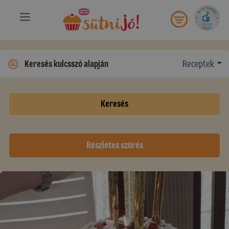
Receptek
Keresés
Részletes szűrés