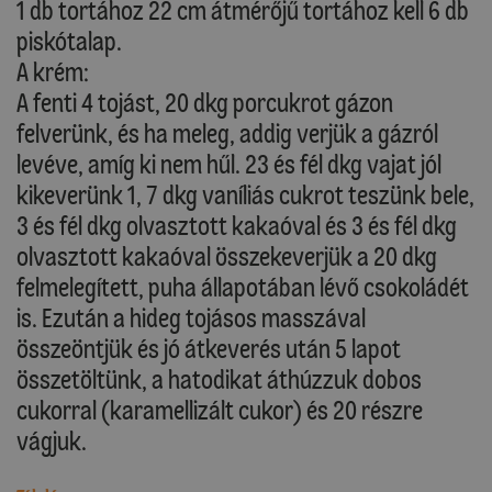
1 db tortához 22 cm átmérőjű tortához kell 6 db
piskótalap.
A krém:
A fenti 4 tojást, 20 dkg porcukrot gázon
felverünk, és ha meleg, addig verjük a gázról
levéve, amíg ki nem hűl. 23 és fél dkg vajat jól
kikeverünk 1, 7 dkg vaníliás cukrot teszünk bele,
3 és fél dkg olvasztott kakaóval és 3 és fél dkg
olvasztott kakaóval összekeverjük a 20 dkg
felmelegített, puha állapotában lévő csokoládét
is. Ezután a hideg tojásos masszával
összeöntjük és jó átkeverés után 5 lapot
összetöltünk, a hatodikat áthúzzuk dobos
cukorral (karamellizált cukor) és 20 részre
vágjuk.