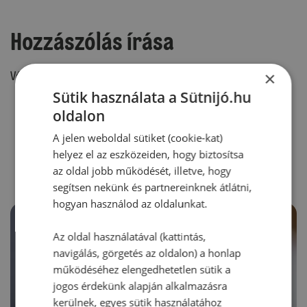
Hozzászólás írása
×
Vélemény írásához, kérjük,
jelentkezz be!
Sütik használata a Sütnijó.hu
oldalon
RECEPTAJÁNLÓ
A jelen weboldal sütiket (cookie-kat)
helyez el az eszközeiden, hogy biztosítsa
az oldal jobb működését, illetve, hogy
segítsen nekünk és partnereinknek átlátni,
hogyan használod az oldalunkat.
Az oldal használatával (kattintás,
navigálás, görgetés az oldalon) a honlap
működéséhez elengedhetetlen sütik a
jogos érdekünk alapján alkalmazásra
kerülnek, egyes sütik használatához