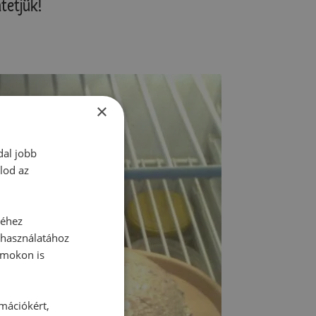
tetjük!
×
dal jobb
lod az
séhez
 használatához
rmokon is
rmációkért,