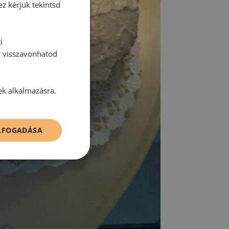
ez kérjük tekintsd
i
y visszavonhatod
ek alkalmazásra.
ELFOGADÁSA