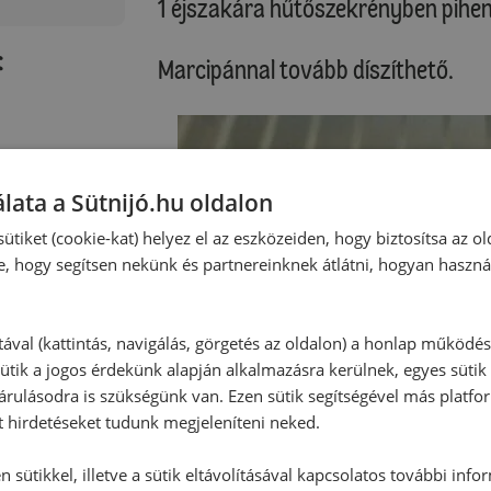
1 éjszakára hűtőszekrényben pihen
:
Marcipánnal tovább díszíthető.
lata a Sütnijó.hu oldalon
ütiket (cookie-kat) helyez el az eszközeiden, hogy biztosítsa az ol
e, hogy segítsen nekünk és partnereinknek átlátni, hogyan haszná
tával (kattintás, navigálás, görgetés az oldalon) a honlap működé
ütik a jogos érdekünk alapján alkalmazásra kerülnek, egyes sütik
rulásodra is szükségünk van. Ezen sütik segítségével más platfo
t hirdetéseket tudunk megjeleníteni neked.
 sütikkel, illetve a sütik eltávolításával kapcsolatos további info