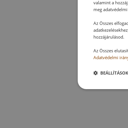
valamint a hozzáj
meg adatvédelmi 
Az Összes elfogad
adatkezelésekhez,
hozzájárulásod.
Az Összes elutasí
Adatvédelmi irán
BEÁLLÍTÁSO