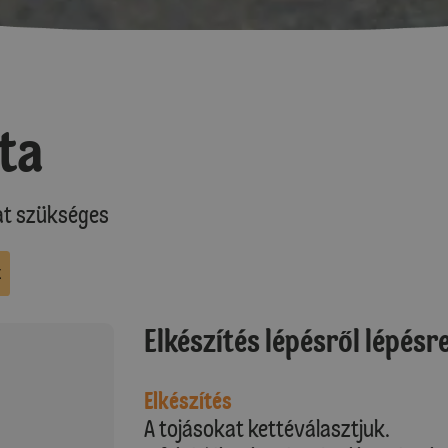
ta
at szükséges
k
Elkészítés lépésről lépésr
Elkészítés
A tojásokat kettéválasztjuk.