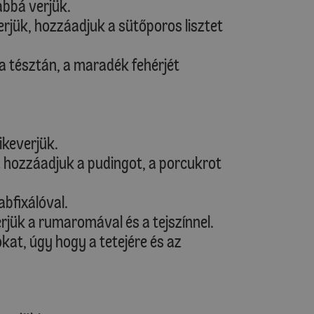
abbá verjük.
rjük, hozzáadjuk a sütőporos lisztet
 a tésztán, a maradék fehérjét
ikeverjük.
d hozzáadjuk a pudingot, a porcukrot
abfixálóval.
rjük a rumaromával és a tejszínnel.
at, úgy hogy a tetejére és az