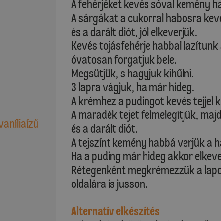
A fehérjéket kevés sóval kemény h
A sárgákat a cukorral habosra keve
és a darált diót, jól elkeverjük.
Kevés tojásfehérje habbal lazítunk
óvatosan forgatjuk bele.
Megsütjük, s hagyjuk kihűlni.
3 lapra vágjuk, ha már hideg.
A krémhez a pudingot kevés tejjel k
A maradék tejet felmelegítjük, maj
vaníliaízű
és a darált diót.
A tejszínt kemény habbá verjük a h
Ha a puding már hideg akkor elkeve
Rétegenként megkrémezzük a lapok
oldalára is jusson.
Alternatív elkészítés