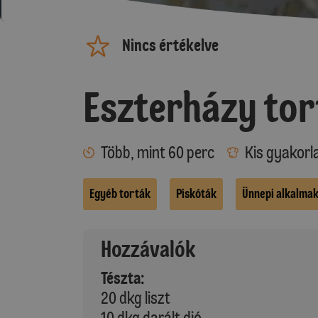
Nincs értékelve
Eszterházy tor
Több, mint 60 perc
Kis gyakorl
Egyéb torták
Piskóták
Ünnepi alkalma
Hozzávalók
Tészta:
20 dkg liszt
10 dkg darált dió