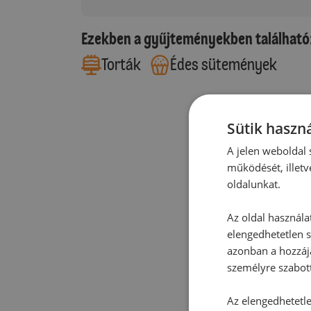
Ezekben a gyűjteményekben található
Torták
Édes sütemények
Sütik haszná
A jelen weboldal s
működését, illetv
oldalunkat.
Az oldal használa
elengedhetetlen s
azonban a hozzájá
személyre szabot
Az elengedhetetlen