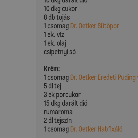
10 dkg cukor
8 db tojás
1 csomag
Dr. Oetker Sütőpor
1 ek. víz
1 ek. olaj
csipetnyi só
Krém:
1 csomag
Dr. Oetker Eredeti Puding 
5 dl tej
3 ek porcukor
15 dkg darált dió
rumaroma
2 dl tejszín
1 csomag
Dr. Oetker Habfixáló