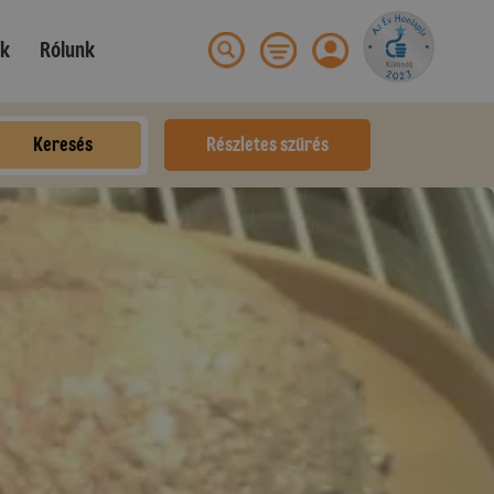
ek
Rólunk
Keresés
Részletes szűrés