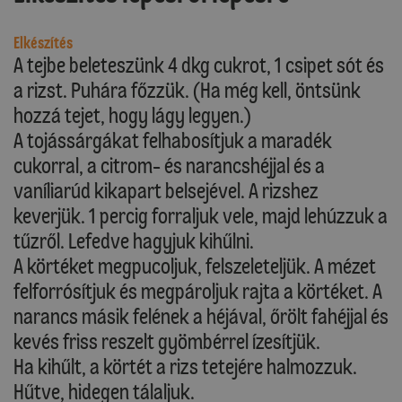
Elkészítés
A tejbe beleteszünk 4 dkg cukrot, 1 csipet sót és
a rizst. Puhára főzzük. (Ha még kell, öntsünk
hozzá tejet, hogy lágy legyen.)
A tojássárgákat felhabosítjuk a maradék
cukorral, a citrom- és narancshéjjal és a
vaníliarúd kikapart belsejével. A rizshez
keverjük. 1 percig forraljuk vele, majd lehúzzuk a
tűzről. Lefedve hagyjuk kihűlni.
A körtéket megpucoljuk, felszeleteljük. A mézet
felforrósítjuk és megpároljuk rajta a körtéket. A
narancs másik felének a héjával, őrölt fahéjjal és
kevés friss reszelt gyömbérrel ízesítjük.
Ha kihűlt, a körtét a rizs tetejére halmozzuk.
Hűtve, hidegen tálaljuk.