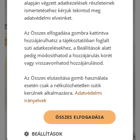
alapján végzett adatkezelések részleteinek
ismertetéséhez kérjük tekintsd meg
adatvédelmi elveinket.
Az Összes elfogadása gombra kattintva
hozzájárulhatsz a tájékoztatóban foglalt
süti adatkezelésekhez, a Beállítások alatt
pedig módosíthatod a hozzájárulás körét
vagy visszavonhatod hozzájárulásod.
Az Összes elutasítása gomb használata
esetén csak a nélkülözhetetlen sütik
kerülnek alkalmazásra.
Adatvédelmi
irányelvek
ÖSSZES ELFOGADÁSA
BEÁLLÍTÁSOK