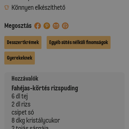
Könnyen elkészíthető
Megosztás
Desszertkrémek
Egyéb sütés nélküli finomságok
Gyerekeknek
Hozzávalók
Fahéjas-körtés rizspuding
6 dl tej
2 dl rizs
csipet só
8 dkg kristálycukor
2 tojás sárgája