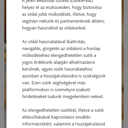
A jelen weboldal sütiket (cookie-kat)
helyez el az eszközeiden, hogy biztosítsa
az oldal jobb működését, illetve, hogy
segítsen nekünk és partnereinknek átlátni,
hogyan használod az oldalunkat.
Az oldal használatával (kattintás,
navigálás, görgetés az oldalon) a honlap
működéséhez elengedhetetlen sütik a
jogos érdekünk alapján alkalmazásra
kerülnek, egyes sütik használatához
azonban a hozzájárulásodra is szükségünk
van. Ezen sütik segítségével más
platformokon is személyre szabott
hirdetéseket tudunk megjeleníteni neked.
Az elengedhetetlen sütikkel, illetve a sütik
eltávolításával kapcsolatos további
információkért, valamint a hozzájárulásod