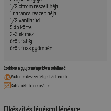
1/2 citrom reszelt héja
1 narancs reszelt héja
1/2 vaníliarúd
5 db körte
2-3 ek méz
őrölt fahéj
őrölt friss gyömbér
Ezekben a gyűjteményekben található:
Pudingos desszertek, pohárkrémek
Sütés nélküli finomságok
Elkészítés lépésről lépésre