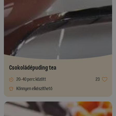
Csokoládépuding tea
20-40 perc között
23
Könnyen elkészíthető