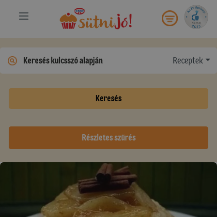
Receptek
Keresés
Részletes szűrés