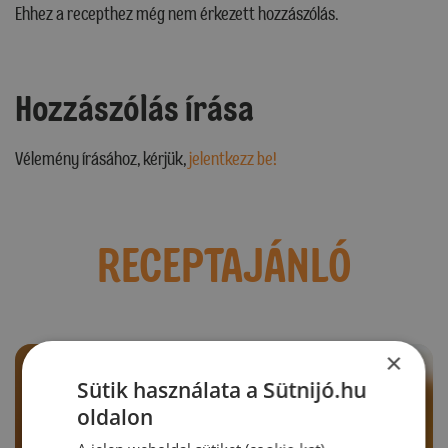
Ehhez a recepthez még nem érkezett hozzászólás.
Hozzászólás írása
Vélemény írásához, kérjük,
jelentkezz be!
RECEPTAJÁNLÓ
×
Sütik használata a Sütnijó.hu
oldalon