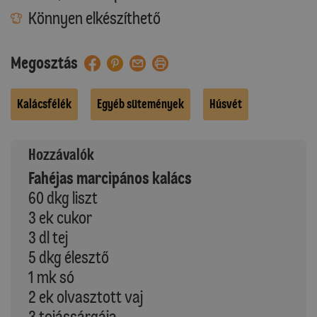
Könnyen elkészíthető
Megosztás
Kalácsfélék
Egyéb sütemények
Húsvét
Hozzávalók
Fahéjas marcipános kalács
60 dkg liszt
3 ek cukor
3 dl tej
5 dkg élesztő
1 mk só
2 ek olvasztott vaj
3 tojássárgája