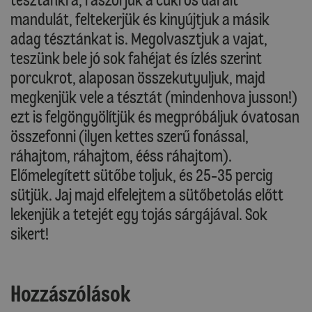
mandulát, feltekerjük és kinyújtjuk a másik
adag tésztánkat is. Megolvasztjuk a vajat,
teszünk bele jó sok fahéjat és ízlés szerint
porcukrot, alaposan összekutyuljuk, majd
megkenjük vele a tésztát (mindenhova jusson!)
ezt is felgöngyölítjük és megpróbáljuk óvatosan
összefonni (ilyen kettes szerű fonással,
ráhajtom, ráhajtom, ééss ráhajtom).
Előmelegített sütőbe toljuk, és 25-35 percig
sütjük. Jaj majd elfelejtem a sütőbetolás előtt
lekenjük a tetejét egy tojás sárgájával. Sok
sikert!
Hozzászólások