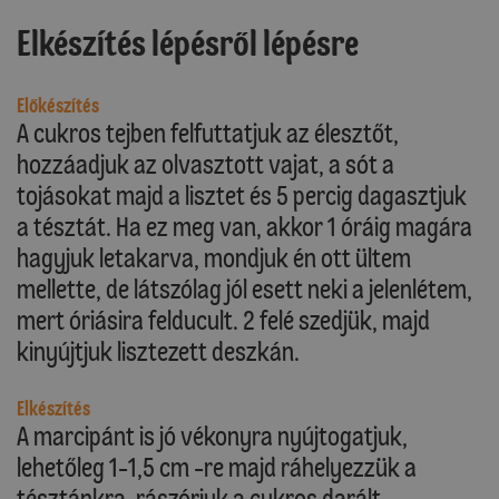
Elkészítés lépésről lépésre
Előkészítés
A cukros tejben felfuttatjuk az élesztőt,
hozzáadjuk az olvasztott vajat, a sót a
tojásokat majd a lisztet és 5 percig dagasztjuk
a tésztát. Ha ez meg van, akkor 1 óráig magára
hagyjuk letakarva, mondjuk én ott ültem
mellette, de látszólag jól esett neki a jelenlétem,
mert óriásira felducult. 2 felé szedjük, majd
kinyújtjuk lisztezett deszkán.
Elkészítés
A marcipánt is jó vékonyra nyújtogatjuk,
lehetőleg 1-1,5 cm -re majd ráhelyezzük a
tésztánkra, rászórjuk a cukros darált