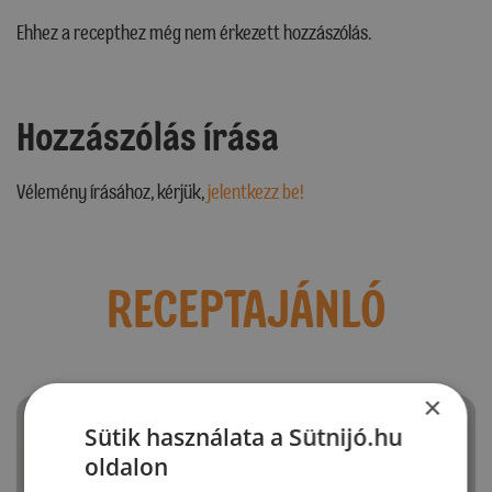
Ehhez a recepthez még nem érkezett hozzászólás.
Hozzászólás írása
Vélemény írásához, kérjük,
jelentkezz be!
RECEPTAJÁNLÓ
×
Sütik használata a Sütnijó.hu
oldalon