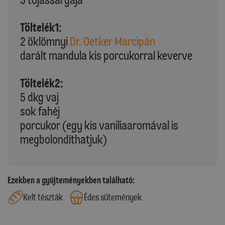
Töltelék1:
2 öklömnyi
Dr. Oetker Marcipán
darált mandula kis porcukorral keverve
Töltelék2:
5 dkg vaj
sok fahéj
porcukor (egy kis vaniliaaromával is
megbolondíthatjuk)
Ezekben a gyűjteményekben található:
Kelt tészták
Édes sütemények