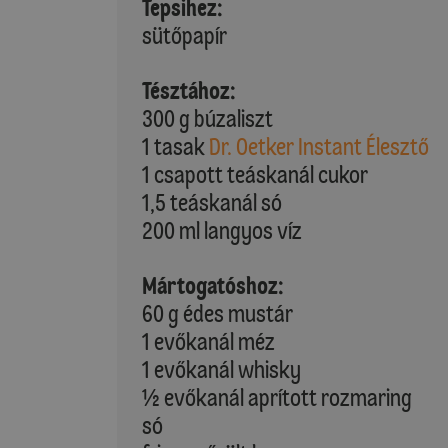
Tepsihez:
sütőpapír
Tésztához:
300 g búzaliszt
1 tasak
Dr. Oetker Instant Élesztő
1 csapott teáskanál cukor
1,5 teáskanál só
200 ml langyos víz
Mártogatóshoz:
60 g édes mustár
1 evőkanál méz
1 evőkanál whisky
½ evőkanál aprított rozmaring
só