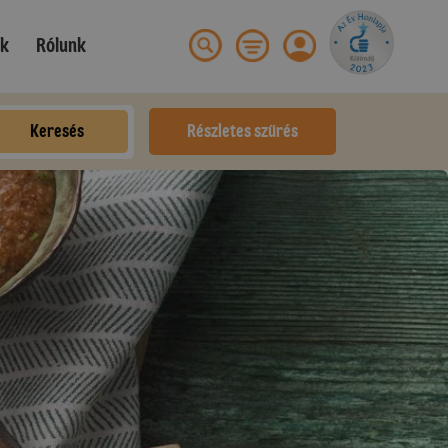
ek
Rólunk
Keresés
Részletes szűrés