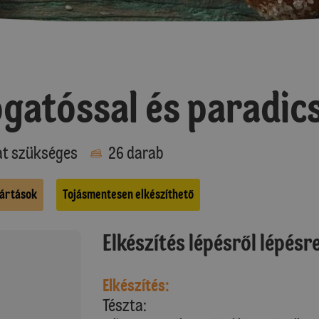
gatóssal és paradic
at szükséges
26 darab
ártások
Tojásmentesen elkészíthető
Elkészítés lépésről lépésr
Elkészítés:
Tészta: