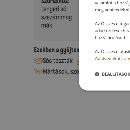
Szóráshoz:
valamint a hozzáj
tengeri só
meg adatvédelmi 
szezámmag
Az Összes elfogad
mák
adatkezelésekhez,
hozzájárulásod.
Ezekben a gyűjteményekben található
Az Összes elutasí
Adatvédelmi irán
Sós tészták
Kelt tészták
Mártások, szószok, pürék
BEÁLLÍTÁSO