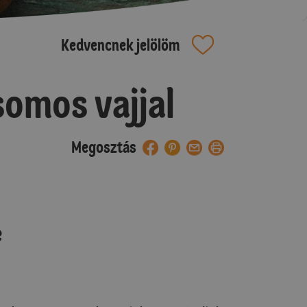
Kedvencnek jelölöm
somos vajjal
Megosztás
e