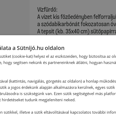
Vízfürdő:
A vizet kis főzőedényben felforralj
a szódabikarbónát fokozatosan óv
A tepsit (kb. 35x40 cm) sütőpapírral
Alsó és felső sütés: kb. 200 °C (elő
lata a Sütnijó.hu oldalon
Légkeveréses sütés: kb. 180 °C (el
ütiket (cookie-kat) helyez el az eszközeiden, hogy biztosítsa az ol
e, hogy segítsen nekünk és partnereinknek átlátni, hogyan haszná
Tészta formázás:
A tésztát enyhén lisztezett munkaf
osztjuk, és 1-1 hengert (kb. 26 cm
tával (kattintás, navigálás, görgetés az oldalon) a honlap működé
ütik a jogos érdekünk alapján alkalmazásra kerülnek, egyes sütik
kb. 2 cm széles darabokat vágunk 
rulásodra is szükségünk van. Ezen sütik segítségével más platfo
és adagonként kb. 45 másodpercre
t hirdetéseket tudunk megjeleníteni neked.
megforgatjuk a forró vízben. A kis
egymástól legalább 2-3 cm-re hely
 sütikkel, illetve a sütik eltávolításával kapcsolatos további info