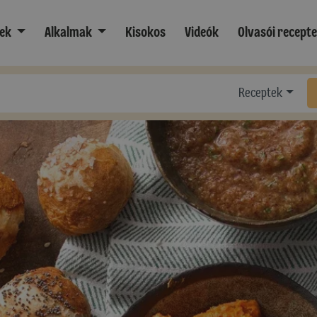
ek
Alkalmak
Kisokos
Videók
Olvasói recept
Receptek