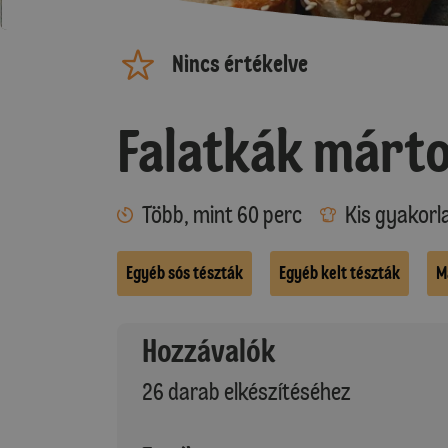
Nincs értékelve
Falatkák márto
Több, mint 60 perc
Kis gyakorl
Egyéb sós tészták
Egyéb kelt tészták
M
Hozzávalók
26 darab elkészítéséhez