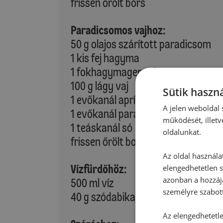
frissen őrölt bors
Paradicsomos vajhoz:
50 g olajos szárított paradicsom
1 kis fej hagyma
1 fokhagymagerezd
100 g lágy vaj
Sütik haszná
1 evőkanál aprított oregánó
A jelen weboldal s
1 evőkanál paradicsompüré
működését, illetv
1 teáskanál só
oldalunkat.
frissen őrölt bors
Az oldal használa
Vízfürdőhöz:
elengedhetetlen s
azonban a hozzájá
500 ml víz
személyre szabot
40 g szódabikarbóna
Az elengedhetetlen