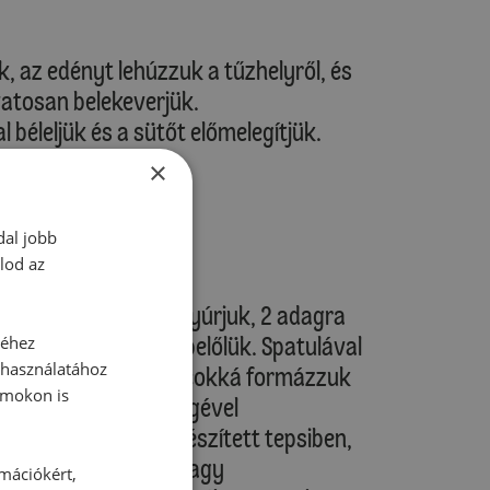
uk, az edényt lehúzzuk a tűzhelyről, és
atosan belekeverjük.
 béleljük és a sütőt előmelegítjük.
×
melegítve)
őmelegítve)
dal jobb
lod az
elületen röviden átgyúrjuk, 2 adagra
 hosszú) formázunk belőlük. Spatulával
séhez
 használatához
le, kézzel kis gombócokká formázzuk
rmokon is
 szűrőkanál segítségével
 gombócokat az előkészített tepsiben,
ezzük el. Sóval és/vagy
rmációkért,