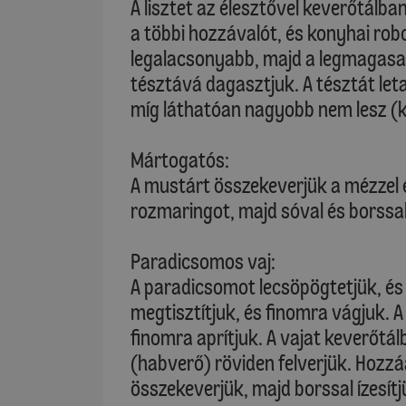
A lisztet az élesztővel keverőtálb
a többi hozzávalót, és konyhai rob
legalacsonyabb, majd a legmagasab
tésztává dagasztjuk. A tésztát let
míg láthatóan nagyobb nem lesz (k
Mártogatós:
A mustárt összekeverjük a mézzel 
rozmaringot, majd sóval és borssal 
Paradicsomos vaj:
A paradicsomot lecsöpögtetjük, és
megtisztítjuk, és finomra vágjuk. 
finomra aprítjuk. A vajat keverőtá
(habverő) röviden felverjük. Hozzá
összekeverjük, majd borssal ízesítj