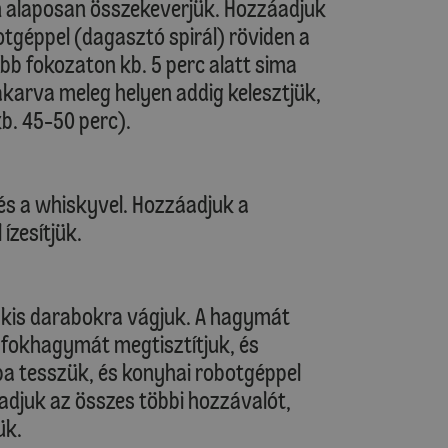
an alaposan összekeverjük. Hozzáadjuk
otgéppel (dagasztó spirál) röviden a
b fokozaton kb. 5 perc alatt sima
akarva meleg helyen addig kelesztjük,
b. 45-50 perc).
és a whiskyvel. Hozzáadjuk a
ízesítjük.
 kis darabokra vágjuk. A hagymát
A fokhagymát megtisztítjuk, és
lba tesszük, és konyhai robotgéppel
adjuk az összes többi hozzávalót,
ük.