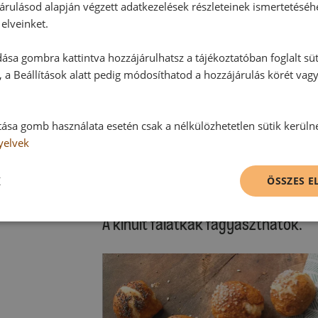
szezámmaggal megszórjuk, a tepsi
árulásod alapján végzett adatkezelések részleteinek ismertetéséh
majd a falatkákat aranybarnára sü
elveinket.
ása gombra kattintva hozzájárulhatsz a tájékoztatóban foglalt süt
Sütési idő: kb. 14-16 perc
 a Beállítások alatt pedig módosíthatod a hozzájárulás körét vag
Kérjük, vegye figyelembe saját sütő
:
tása gomb használata esetén csak a nélkülözhetetlen sütik kerüln
A falatokat sütőrácson hagyjuk ki
yelvek
és a vajjal tálaljuk.
K
ÖSSZES 
Tipp:
A kihűlt falatkák fagyaszthatók.