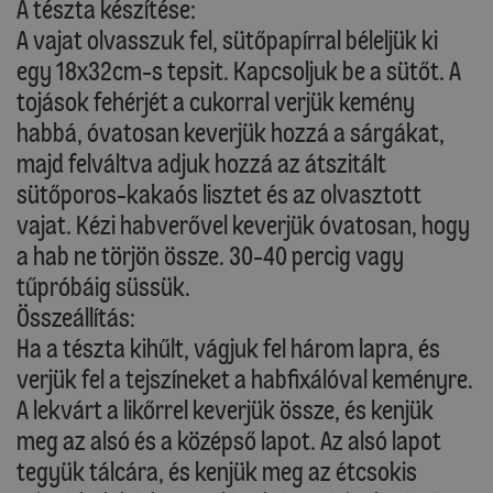
A tészta készítése:
A vajat olvasszuk fel, sütőpapírral béleljük ki
egy 18x32cm-s tepsit. Kapcsoljuk be a sütőt. A
tojások fehérjét a cukorral verjük kemény
habbá, óvatosan keverjük hozzá a sárgákat,
majd felváltva adjuk hozzá az átszitált
sütőporos-kakaós lisztet és az olvasztott
vajat. Kézi habverővel keverjük óvatosan, hogy
a hab ne törjön össze. 30-40 percig vagy
tűpróbáig süssük.
Összeállítás:
Ha a tészta kihűlt, vágjuk fel három lapra, és
verjük fel a tejszíneket a habfixálóval keményre.
A lekvárt a likőrrel keverjük össze, és kenjük
meg az alsó és a középső lapot. Az alsó lapot
tegyük tálcára, és kenjük meg az étcsokis