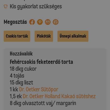
Kis gyakorlat szükséges
Megosztás
Csokis torták
Piskóták
Ünnepi alkalmak
Hozzávalók
Fehércsokis feketeerdő torta
18 dkg cukor
4 tojás
15 dkg liszt
1 kk
Dr. Oetker Sütőpor
1,5 ek
Dr. Oetker Holland Kakaó sütéshez
8 dkg olvasztott vaj/ margarin