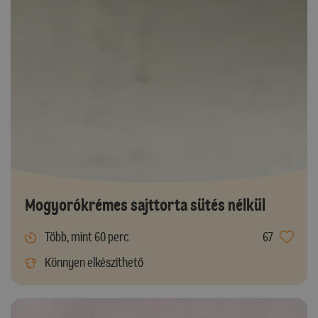
Mogyorókrémes sajttorta sütés nélkül
Több, mint 60 perc
67
Könnyen elkészíthető