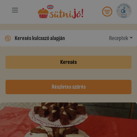
Receptek
Keresés
Részletes szűrés