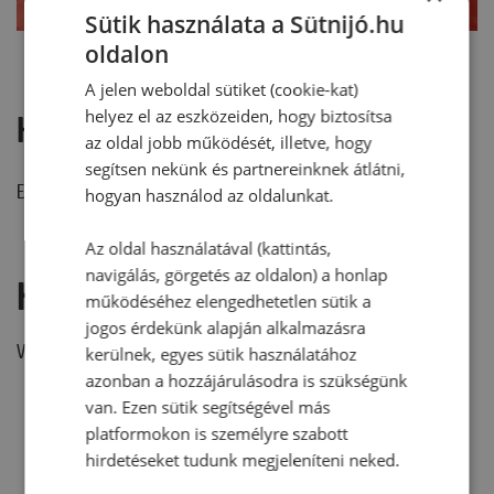
Sütik használata a Sütnijó.hu
oldalon
A jelen weboldal sütiket (cookie-kat)
helyez el az eszközeiden, hogy biztosítsa
Hozzászólások
az oldal jobb működését, illetve, hogy
segítsen nekünk és partnereinknek átlátni,
Ehhez a recepthez még nem érkezett hozzászólás.
hogyan használod az oldalunkat.
Az oldal használatával (kattintás,
navigálás, görgetés az oldalon) a honlap
Hozzászólás írása
működéséhez elengedhetetlen sütik a
jogos érdekünk alapján alkalmazásra
Vélemény írásához, kérjük,
jelentkezz be!
kerülnek, egyes sütik használatához
azonban a hozzájárulásodra is szükségünk
van. Ezen sütik segítségével más
platformokon is személyre szabott
RECEPTAJÁNLÓ
hirdetéseket tudunk megjeleníteni neked.