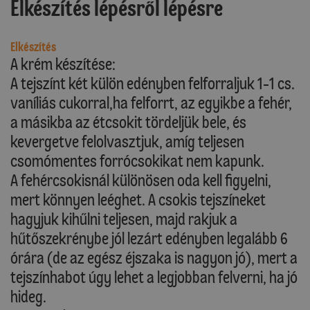
Elkészítés lépésről lépésre
Elkészítés
A krém készítése:
A tejszínt két külön edényben felforraljuk 1-1 cs.
vaníliás cukorral,ha felforrt, az egyikbe a fehér,
a másikba az étcsokit tördeljük bele, és
kevergetve felolvasztjuk, amíg teljesen
csomómentes forrócsokikat nem kapunk.
A fehércsokisnál különösen oda kell figyelni,
mert könnyen leéghet. A csokis tejszíneket
hagyjuk kihűlni teljesen, majd rakjuk a
hűtőszekrénybe jól lezárt edényben legalább 6
órára (de az egész éjszaka is nagyon jó), mert a
tejszínhabot úgy lehet a legjobban felverni, ha jó
hideg.