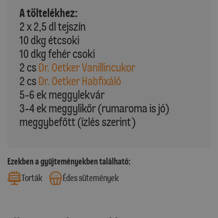
A töltelékhez:
2 x 2,5 dl tejszín
10 dkg étcsoki
10 dkg fehér csoki
2 cs
Dr. Oetker Vanillincukor
2 cs
Dr. Oetker Habfixáló
5-6 ek meggylekvár
3-4 ek meggylikőr (rumaroma is jó)
meggybefőtt (ízlés szerint)
Ezekben a gyűjteményekben található:
Torták
Édes sütemények