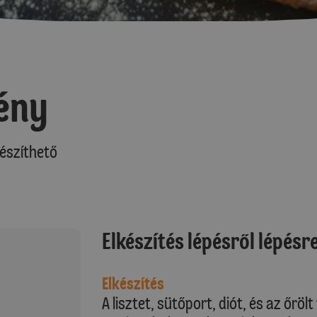
ény
észíthető
Elkészítés lépésről lépésr
Elkészítés
A lisztet, sütőport, diót, és az őrö