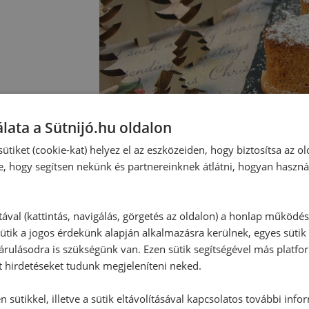
lata a Sütnijó.hu oldalon
ütiket (cookie-kat) helyez el az eszközeiden, hogy biztosítsa az ol
e, hogy segítsen nekünk és partnereinknek átlátni, hogyan haszná
tával (kattintás, navigálás, görgetés az oldalon) a honlap működé
ütik a jogos érdekünk alapján alkalmazásra kerülnek, egyes sütik
Hozzászólások
rulásodra is szükségünk van. Ezen sütik segítségével más platfo
t hirdetéseket tudunk megjeleníteni neked.
Ehhez a recepthez még nem érkeze
 sütikkel, illetve a sütik eltávolításával kapcsolatos további info