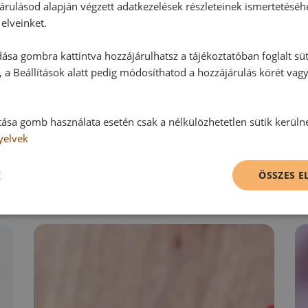
árulásod alapján végzett adatkezelések részleteinek ismertetéséh
elveinket.
Hozzászólás írása
ása gombra kattintva hozzájárulhatsz a tájékoztatóban foglalt süt
 a Beállítások alatt pedig módosíthatod a hozzájárulás körét vag
Vélemény írásához, kérjük,
jelentke
tása gomb használata esetén csak a nélkülözhetetlen sütik kerüln
yelvek
RECEPTAJÁNLÓ
K
ÖSSZES 