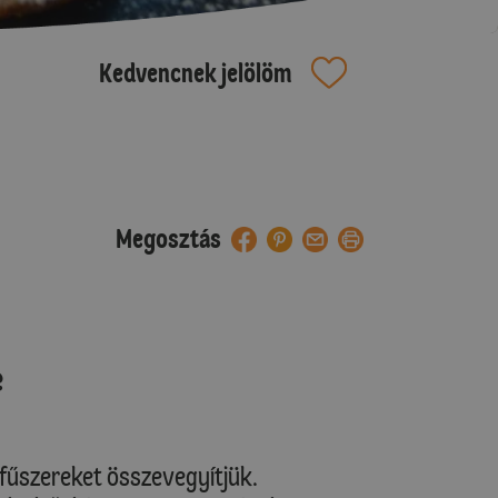
Kedvencnek jelölöm
Megosztás
e
lt fűszereket összevegyítjük.