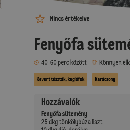
Nincs értékelve
Fenyőfa sütem
40-60 perc között
Könnyen elk
Kevert tészták, kuglófok
Karácsony
Hozzávalók
Fenyőfa sütemény
25 dkg tönkölybúza liszt
10 dkg dió-darálva