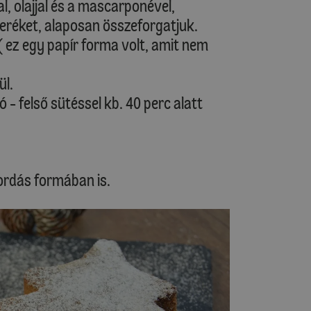
l, olajjal és a mascarponével,
veréket, alaposan összeforgatjuk.
 ez egy papír forma volt, amit nem
ül.
 - felső sütéssel kb. 40 perc alatt
ordás formában is.