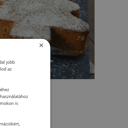
×
dal jobb
lod az
séhez
 használatához
rmokon is
tt hozzászólás.
rmációkért,