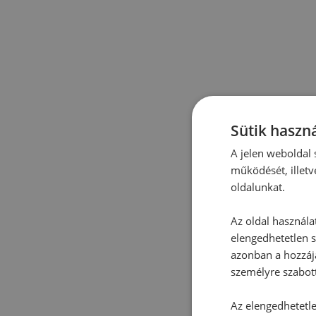
Sütik haszná
A jelen weboldal s
működését, illetv
oldalunkat.
Az oldal használa
elengedhetetlen s
azonban a hozzájá
személyre szabot
Az elengedhetetlen