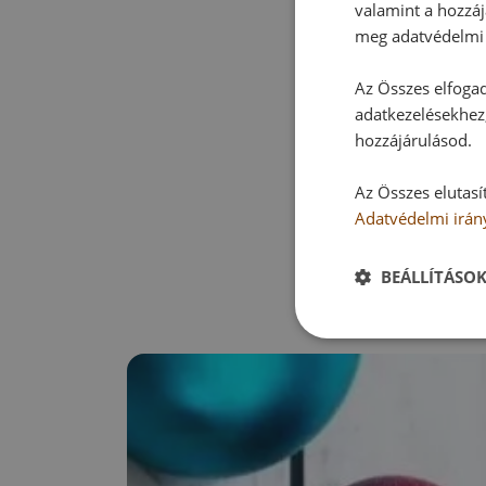
valamint a hozzáj
meg adatvédelmi 
Az Összes elfogad
adatkezelésekhez,
hozzájárulásod.
Az Összes elutasí
Adatvédelmi irán
BEÁLLÍTÁSO