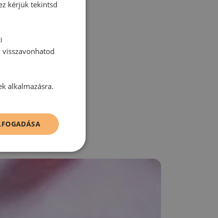
ez kérjük tekintsd
i
y visszavonhatod
zz be!
ek alkalmazásra.
ELFOGADÁSA