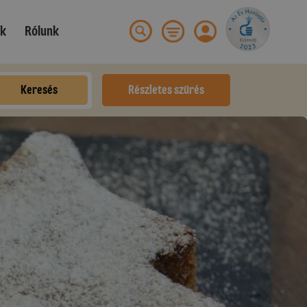
ek
Rólunk
Keresés
Részletes szűrés