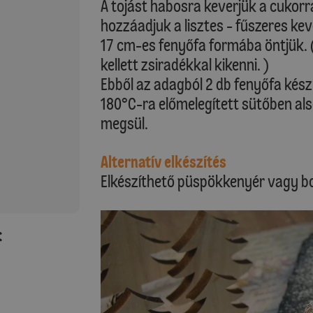
A tojást habosra keverjük a cukorra
hozzáadjuk a lisztes - fűszeres ke
17 cm-es fenyőfa formába öntjük. (
kellett zsiradékkal kikenni. )
Ebből az adagból 2 db fenyőfa kész
180°C-ra előmelegített sütőben alsó
megsül.
Alternatív elkészítés
Elkészíthető püspökkenyér vagy b
: