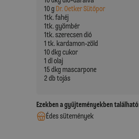
10 g
Dr. Oetker Sütőpor
1tk. fahéj
1tk. gyömbér
1tk. szerecsen dió
1 tk. kardamon-zöld
10 dkg cukor
1 dl olaj
15 dkg mascarpone
2 db tojás
Ezekben a gyűjteményekben található
Édes sütemények