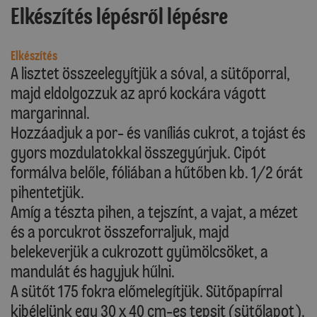
Elkészítés lépésről lépésre
Elkészítés
A lisztet összeelegyítjük a sóval, a sütőporral,
majd eldolgozzuk az apró kockára vágott
margarinnal.
Hozzáadjuk a por- és vaníliás cukrot, a tojást és
gyors mozdulatokkal összegyúrjuk. Cipót
formálva belőle, fóliában a hűtőben kb. 1/2 órát
pihentetjük.
Amíg a tészta pihen, a tejszínt, a vajat, a mézet
és a porcukrot összeforraljuk, majd
belekeverjük a cukrozott gyümölcsöket, a
mandulát és hagyjuk hűlni.
A sütőt 175 fokra előmelegítjük. Sütőpapírral
kibélelünk egy 30 x 40 cm-es tepsit (sütőlapot).