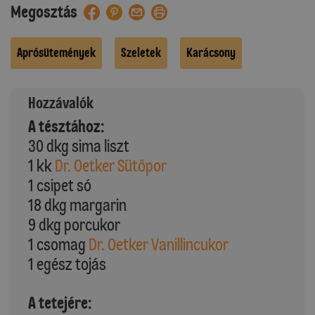
Megosztás
Aprósütemények
Szeletek
Karácsony
Hozzávalók
A tésztához:
30 dkg sima liszt
1 kk
Dr. Oetker Sütőpor
1 csipet só
18 dkg margarin
9 dkg porcukor
1 csomag
Dr. Oetker Vanillincukor
1 egész tojás
A tetejére: