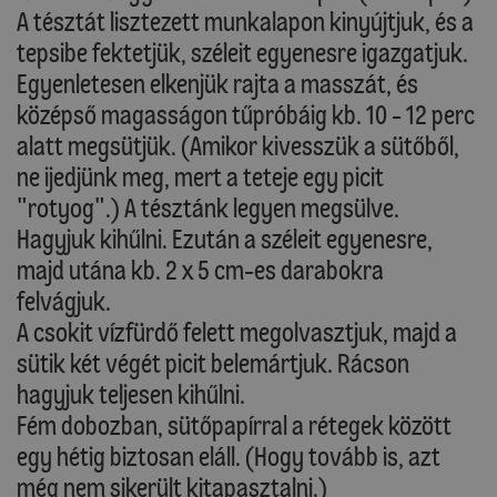
A tésztát lisztezett munkalapon kinyújtjuk, és a
tepsibe fektetjük, széleit egyenesre igazgatjuk.
Egyenletesen elkenjük rajta a masszát, és
középső magasságon tűpróbáig kb. 10 - 12 perc
alatt megsütjük. (Amikor kivesszük a sütőből,
ne ijedjünk meg, mert a teteje egy picit
"rotyog".) A tésztánk legyen megsülve.
Hagyjuk kihűlni. Ezután a széleit egyenesre,
majd utána kb. 2 x 5 cm-es darabokra
felvágjuk.
A csokit vízfürdő felett megolvasztjuk, majd a
sütik két végét picit belemártjuk. Rácson
hagyjuk teljesen kihűlni.
Fém dobozban, sütőpapírral a rétegek között
egy hétig biztosan eláll. (Hogy tovább is, azt
még nem sikerült kitapasztalni.)