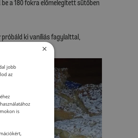
d be a 180 fokra előmelegített sütőben
róbáld ki vaníliás fagylalttal,
×
dal jobb
lod az
séhez
 használatához
rmokon is
rmációkért,