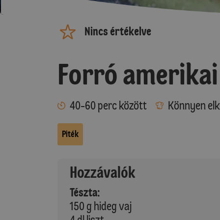
Nincs értékelve
Forró amerikai
40-60 perc között
Könnyen elk
Piték
Hozzávalók
Tészta:
150 g hideg vaj
4 dl liszt