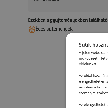
Ezekben a gyűjteményekben található
Édes sütemények
Sütik haszná
A jelen weboldal s
működését, illetv
oldalunkat.
Az oldal használa
elengedhetetlen s
azonban a hozzájá
személyre szabot
Az elengedhetetlen