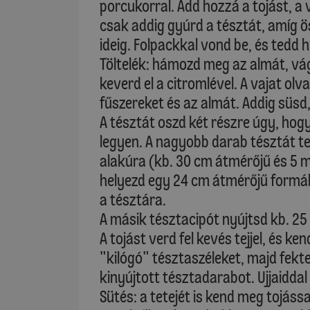
porcukorral. Add hozzá a tojást, a 
csak addig gyúrd a tésztát, amíg ö
ideig. Folpackkal vond be, és tedd 
Töltelék: hámozd meg az almát, vág
keverd el a citromlével. A vajat olv
fűszereket és az almát. Addig süsd
A tésztát oszd két részre úgy, ho
legyen. A nagyobb darab tésztát ted
alakúra (kb. 30 cm átmérőjű és 5 
helyezd egy 24 cm átmérőjű formáb
a tésztára.
A másik tésztacipót nyújtsd kb. 25
A tojást verd fel kevés tejjel, és k
"kilógó" tésztaszéleket, majd fekte
kinyújtott tésztadarabot. Ujjaidda
Sütés: a tetejét is kend meg tojáss