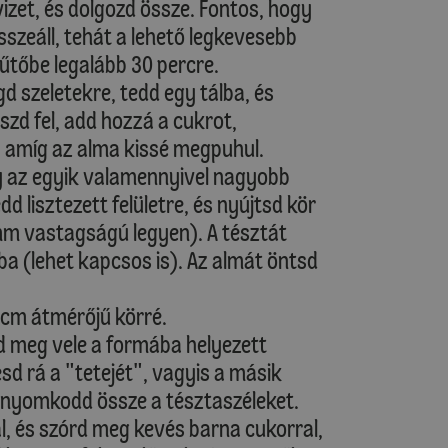
vizet, és dolgozd össze. Fontos, hogy
sszeáll, tehát a lehető legkevesebb
hűtőbe legalább 30 percre.
d szeletekre, tedd egy tálba, és
aszd fel, add hozzá a cukrot,
, amíg az alma kissé megpuhul.
gy az egyik valamennyivel nagyobb
d lisztezett felületre, és nyújtsd kör
mm vastagságú legyen). A tésztát
a (lehet kapcsos is). Az almát öntsd
 cm átmérőjű körré.
end meg vele a formába helyezett
sd rá a "tetejét", vagyis a másik
l nyomkodd össze a tésztaszéleket.
al, és szórd meg kevés barna cukorral,