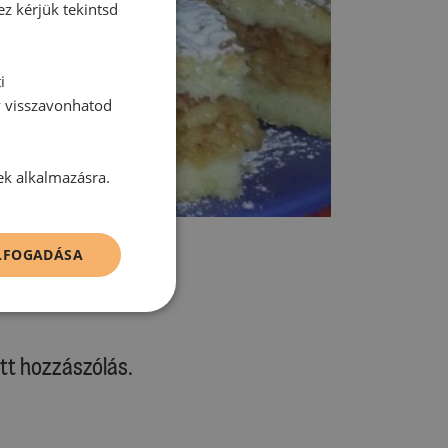
ez kérjük tekintsd
i
y visszavonhatod
ek alkalmazásra.
ELFOGADÁSA
tt hozzászólás.