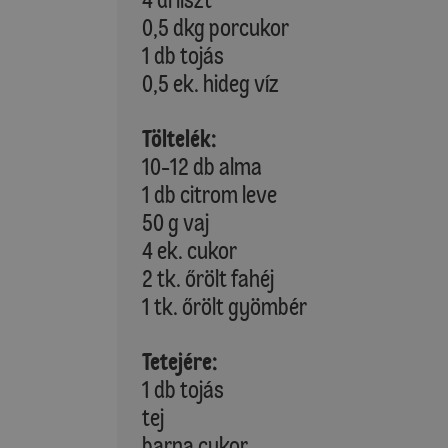
0,5 dkg porcukor
1 db tojás
0,5 ek. hideg víz
Töltelék:
10-12 db alma
1 db citrom leve
50 g vaj
4 ek. cukor
2 tk. őrölt fahéj
1 tk. őrölt gyömbér
Tetejére:
1 db tojás
tej
barna cukor