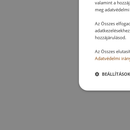
valamint a hozzáj
meg adatvédelmi 
Az Összes elfogad
adatkezelésekhez,
hozzájárulásod.
Az Összes elutasí
Adatvédelmi irán
BEÁLLÍTÁSO