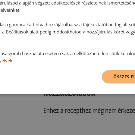
árulásod alapján végzett adatkezelések részleteinek ismertetéséh
elveinket.
ása gombra kattintva hozzájárulhatsz a tájékoztatóban foglalt süt
 a Beállítások alatt pedig módosíthatod a hozzájárulás körét vag
tása gomb használata esetén csak a nélkülözhetetlen sütik kerüln
yelvek
K
ÖSSZES 
Hozzászólások
Ehhez a recepthez még nem érkeze