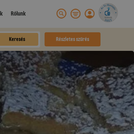
ek
Rólunk
Keresés
Részletes szűrés