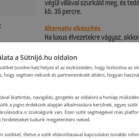
végül villával szurkáld meg, és ted
kb. 35 percre.
:
Alternatív elkészítés
Ha luxus élvezetekre vágysz, akkor p
tejszínnel, vagy vaníliás szósszal.
lata a Sütnijó.hu oldalon
ütiket (cookie-kat) helyez el az eszközeiden, hogy biztosítsa az ol
e, hogy segítsen nekünk és partnereinknek átlátni, hogyan haszná
tával (kattintás, navigálás, görgetés az oldalon) a honlap működé
ütik a jogos érdekünk alapján alkalmazásra kerülnek, egyes sütik
rulásodra is szükségünk van. Ezen sütik segítségével más platfo
t hirdetéseket tudunk megjeleníteni neked.
 sütikkel, illetve a sütik eltávolításával kapcsolatos további info