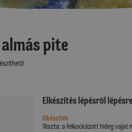
 almás pite
észíthető
Elkészítés lépésről lépésr
Elkészítés
Tészta: a felkockázott hideg vajat m