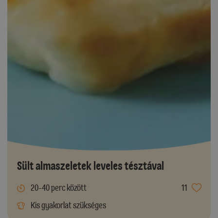
Sült almaszeletek leveles tésztával
20-40 perc között
11
Kis gyakorlat szükséges