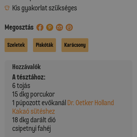
Kis gyakorlat szükséges
Megosztás
Szeletek
Piskóták
Karácsony
Hozzávalók
A tésztához:
6 tojás
15 dkg porcukor
1 púpozott evőkanál
Dr. Oetker Holland
Kakaó sütéshez
18 dkg darált dió
csipetnyi fahéj