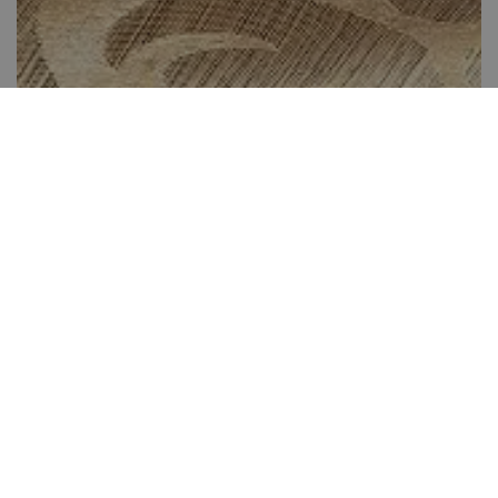
Karácsonyi márványkuglóf
Több, mint 60 perc
22
Könnyen elkészíthető