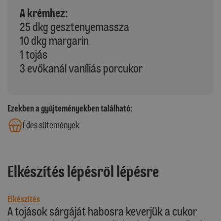
A krémhez:
25 dkg gesztenyemassza
10 dkg margarin
1 tojás
3 evőkanál vaníliás porcukor
Ezekben a gyűjteményekben található:
Édes sütemények
Elkészítés lépésről lépésre
Elkészítés
A tojások sárgáját habosra keverjük a cukor