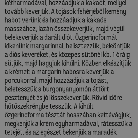
kétharmadával, hozzáadjuk a kakaót, mellyel
tovább keverjük. A tojások fehérjéből kemény
habot verünk és hozzáadjuk a kakaós
masszához, lazán összekeverjük, majd végül
belekeverjük a darált diót. Őzgerincformát
kikenünk margarinnal, belisztezzük, beleöntjük
a diós keveréket, és közepes sütőnél kb. 1 óráig
sütjük, majd hagyjuk kihűlni. Közben elkészítjük
a krémet: a margarin habosra keverjük a
porcukorral, majd hozzáadjuk a tojást,
beletesszük a burgonyanyomón áttört
gesztenyét és jól összekeverjük. Rövid időre
hűtőszekrénybe tesszük. A kihűlt
őzgerincforma tésztát hosszában kettévágjuk,
megkenjük a krém egyharmadával, rátesszük a
tetejét, és az egészet bekenjük a maradék