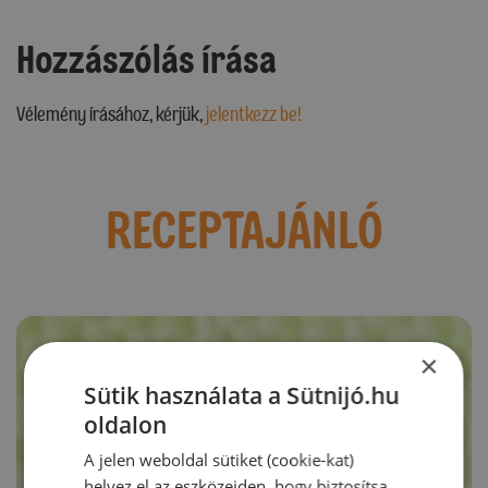
Hozzászólás írása
Vélemény írásához, kérjük,
jelentkezz be!
RECEPTAJÁNLÓ
×
Sütik használata a Sütnijó.hu
oldalon
A jelen weboldal sütiket (cookie-kat)
helyez el az eszközeiden, hogy biztosítsa