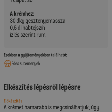
A krémhez:
30 dkg gesztenyemassza
0,5 dl habtejszín
ízlés szerint rum
Ezekben a gyűjteményekben található:
Édes sütemények
Elkészítés lépésről lépésre
Előkészítés
A krémet hamarabb is megcsinálhatjuk, úgy