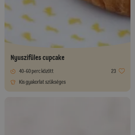
Nyuszifüles cupcake
40-60 perc között
23
Kis gyakorlat szükséges