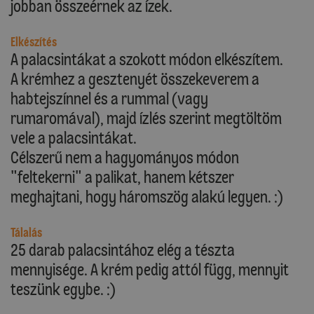
jobban összeérnek az ízek.
Elkészítés
A palacsintákat a szokott módon elkészítem.
A krémhez a gesztenyét összekeverem a
habtejszínnel és a rummal (vagy
rumaromával), majd ízlés szerint megtöltöm
vele a palacsintákat.
Célszerű nem a hagyományos módon
"feltekerni" a palikat, hanem kétszer
meghajtani, hogy háromszög alakú legyen. :)
Tálalás
25 darab palacsintához elég a tészta
mennyisége. A krém pedig attól függ, mennyit
teszünk egybe. :)