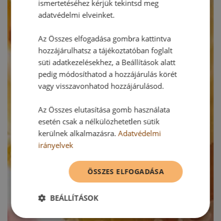
ismertetéséhez kérjük tekintsd meg
adatvédelmi elveinket.
Az Összes elfogadása gombra kattintva
hozzájárulhatsz a tájékoztatóban foglalt
süti adatkezelésekhez, a Beállítások alatt
pedig módosíthatod a hozzájárulás körét
vagy visszavonhatod hozzájárulásod.
Az Összes elutasítása gomb használata
esetén csak a nélkülözhetetlen sütik
kerülnek alkalmazásra.
Adatvédelmi
irányelvek
ÖSSZES ELFOGADÁSA
BEÁLLÍTÁSOK