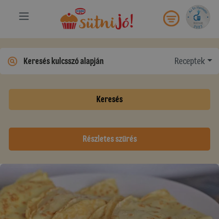
Receptek
Keresés
Részletes szűrés