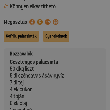
Könnyen elkészíthető
Megosztás
Gofrik, palacsinták
Gyerekeknek
Hozzávalók
Gesztenyés palacsinta
50 dkg liszt
5 dl szénsavas ásávnyvíz
7 dl tej
4 ek cukor
4 tojás
6 ek olaj
1 csipet só