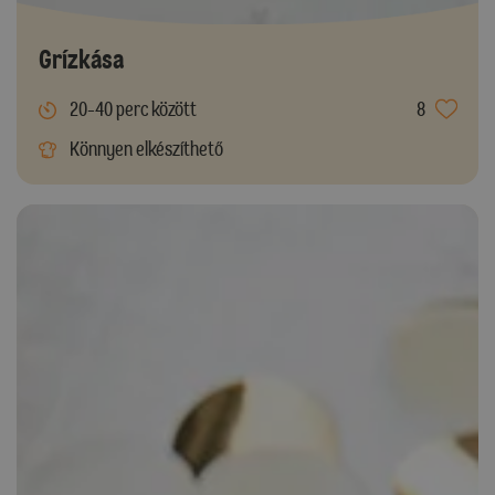
Grízkása
20-40 perc között
8
Könnyen elkészíthető