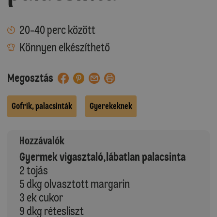
20-40 perc között
Könnyen elkészíthető
Megosztás
Gofrik, palacsinták
Gyerekeknek
Hozzávalók
Gyermek vigasztaló,lábatlan palacsinta
2 tojás
5 dkg olvasztott margarin
3 ek cukor
9 dkg rétesliszt