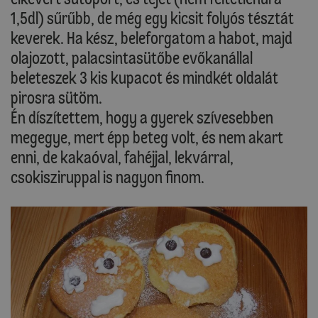
1,5dl) sűrűbb, de még egy kicsit folyós tésztát
keverek. Ha kész, beleforgatom a habot, majd
olajozott, palacsintasütőbe evőkanállal
beleteszek 3 kis kupacot és mindkét oldalát
pirosra sütöm.
Én díszítettem, hogy a gyerek szívesebben
megegye, mert épp beteg volt, és nem akart
enni, de kakaóval, fahéjjal, lekvárral,
csokisziruppal is nagyon finom.