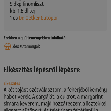
9 dkg finomliszt
kb. 1,5 dl tej
1 cs
Dr. Oetker Sütőpor
Ezekben a gyűjteményekben található:
Édes sütemények
Elkészítés lépésről lépésre
Elkészítés
A két tojást szétválasztom, a fehérjéből kemény
habot verek. A sárgáját, a cukrot, a margarint
simára keverem, majd hozzáteszem a lisztekkel
elkevert sütőport, és tejet (nem feltétlenül a