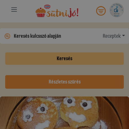
Receptek
Keresés
Részletes szűrés