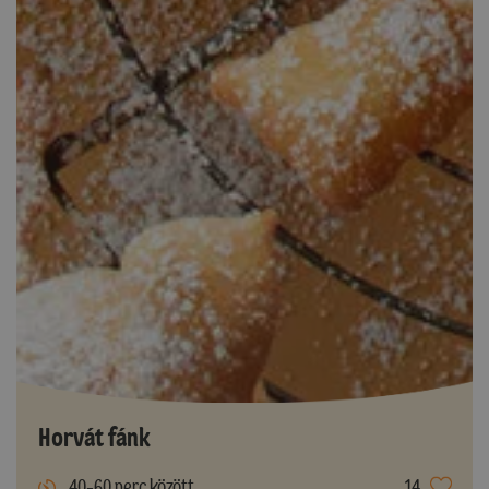
Horvát fánk
40-60 perc között
14