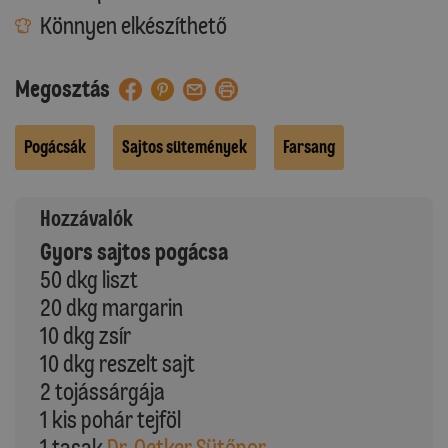
Könnyen elkészíthető
Megosztás
Pogácsák
Sajtos sütemények
Farsang
Hozzávalók
Gyors sajtos pogácsa
50 dkg liszt
20 dkg margarin
10 dkg zsír
10 dkg reszelt sajt
2 tojássárgája
1 kis pohár tejföl
1 tasak
Dr. Oetker Sütőpor