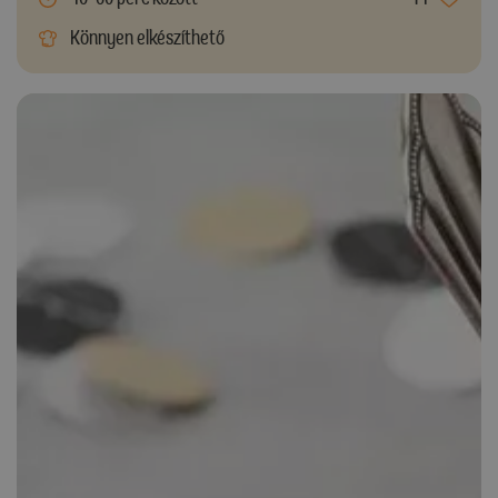
Könnyen elkészíthető