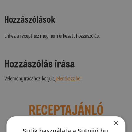
Hozzászólások
Ehhez a recepthez még nem érkezett hozzászólás.
Hozzászólás írása
Vélemény írásához, kérjük,
jelentkezz be!
RECEPTAJÁNLÓ
×
Sütik használata a Sütnijó.hu