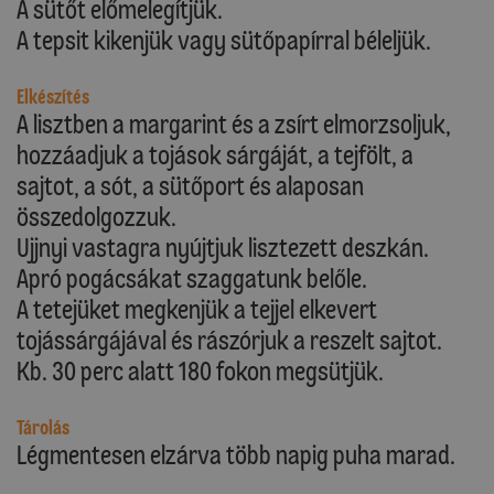
A sütőt előmelegítjük.
A tepsit kikenjük vagy sütőpapírral béleljük.
Elkészítés
A lisztben a margarint és a zsírt elmorzsoljuk,
hozzáadjuk a tojások sárgáját, a tejfölt, a
sajtot, a sót, a sütőport és alaposan
összedolgozzuk.
Ujjnyi vastagra nyújtjuk lisztezett deszkán.
Apró pogácsákat szaggatunk belőle.
A tetejüket megkenjük a tejjel elkevert
tojássárgájával és rászórjuk a reszelt sajtot.
Kb. 30 perc alatt 180 fokon megsütjük.
Tárolás
Légmentesen elzárva több napig puha marad.