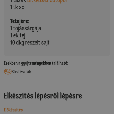
1 tk só
Tetejére:
1 tojássárgája
1 ek tej
10 dkg reszelt sajt
Ezekben a gyűjteményekben található:
Sós tészták
Elkészítés lépésről lépésre
Előkészítés