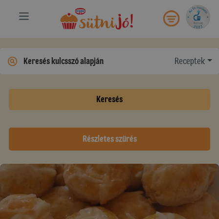
Receptek
Keresés
Részletes szűrés