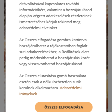
eltávolításával kapcsolatos további
információkért, valamint a hozzájárulásod
alapján végzett adatkezelések részleteinek
ismertetéséhez kérjük tekintsd meg
adatvédelmi elveinket.
Az Összes elfogadása gombra kattintva
hozzájárulhatsz a tájékoztatóban foglalt
süti adatkezelésekhez, a Beállítások alatt
pedig módosíthatod a hozzájárulás körét
vagy visszavonhatod hozzájárulásod.
Az Összes elutasítása gomb használata
esetén csak a nélkülözhetetlen sütik
kerülnek alkalmazásra.
Adatvédelmi
irányelvek
ÖSSZES ELFOGADÁSA