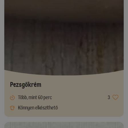
Pezsgőkrém
Több, mint 60 perc
3
Könnyen elkészíthető