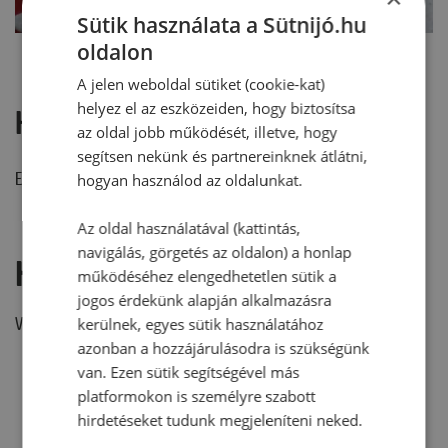
Sütik használata a Sütnijó.hu
oldalon
A jelen weboldal sütiket (cookie-kat)
helyez el az eszközeiden, hogy biztosítsa
Hozzászólások
az oldal jobb működését, illetve, hogy
segítsen nekünk és partnereinknek átlátni,
Ehhez a recepthez még nem érkezett hozzászólás.
hogyan használod az oldalunkat.
Az oldal használatával (kattintás,
navigálás, görgetés az oldalon) a honlap
Hozzászólás írása
működéséhez elengedhetetlen sütik a
jogos érdekünk alapján alkalmazásra
Vélemény írásához, kérjük,
jelentkezz be!
kerülnek, egyes sütik használatához
azonban a hozzájárulásodra is szükségünk
van. Ezen sütik segítségével más
platformokon is személyre szabott
RECEPTAJÁNLÓ
hirdetéseket tudunk megjeleníteni neked.