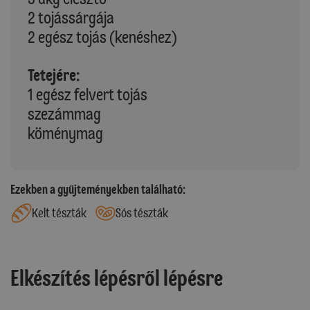
2 tojássárgája
2 egész tojás (kenéshez)
Tetejére:
1 egész felvert tojás
szezámmag
köménymag
Ezekben a gyűjteményekben található:
Kelt tészták
Sós tészták
Elkészítés lépésről lépésre