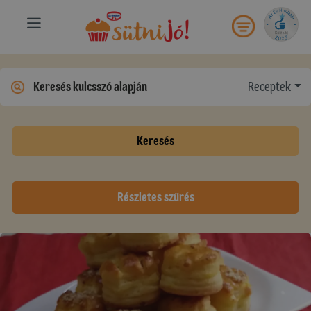
Receptek
Keresés
Részletes szűrés