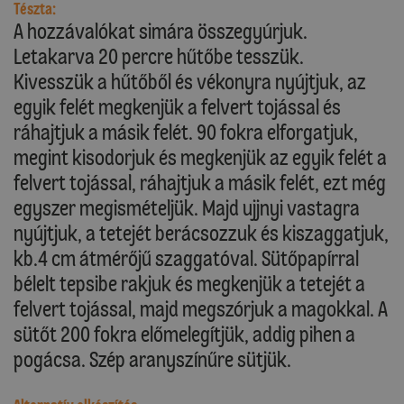
Tészta:
A hozzávalókat simára összegyúrjuk.
Letakarva 20 percre hűtőbe tesszük.
Kivesszük a hűtőből és vékonyra nyújtjuk, az
egyik felét megkenjük a felvert tojással és
ráhajtjuk a másik felét. 90 fokra elforgatjuk,
megint kisodorjuk és megkenjük az egyik felét a
felvert tojással, ráhajtjuk a másik felét, ezt még
egyszer megismételjük. Majd ujjnyi vastagra
nyújtjuk, a tetejét berácsozzuk és kiszaggatjuk,
kb.4 cm átmérőjű szaggatóval. Sütőpapírral
bélelt tepsibe rakjuk és megkenjük a tetejét a
felvert tojással, majd megszórjuk a magokkal. A
sütőt 200 fokra előmelegítjük, addig pihen a
pogácsa. Szép aranyszínűre sütjük.