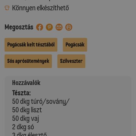
Könnyen elkészíthető
Megosztás
Pogácsák kelt tésztából
Pogácsák
Sós aprósütemények
Szilveszter
Hozzávalók
Tészta:
50 dkg túró/sovány/
50 dkg liszt
50 dkg vaj
2 dkg só
3 dkg élesztő