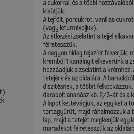
a cukorral, és a többi hozzávalóból
kisütjük.
A tejfölt, porcukrot, vaníliás cukr
(vagy leturmixoljuk).
Az étkezési zselatint a tejjel elkav
félretesszük.
A nagyon hideg tejszínt felverjük,
krémből 1 kanálnyit elkeverünk a z
hozzáadjuk a zselatint a krémhez. 
tetejére és az oldalára. A barackbó
díszítésnek, a többit felkockázzu
t)
darabolt ananász kb. 2/3-át és a 
kk
A lapot kettévágjuk, az egyiket a t
tortagyűrűt, majd ráhalmozzuk a 
lap, majd a tetejét megkenjük egy 
maradékot félretesszük az oldalár