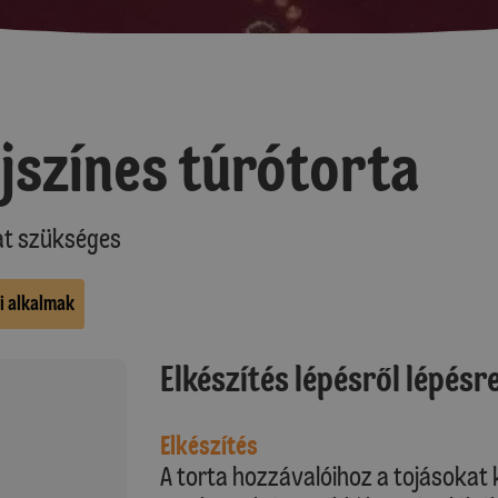
színes túrótorta
at szükséges
i alkalmak
Elkészítés lépésről lépésr
Elkészítés
A torta hozzávalóihoz a tojásokat 