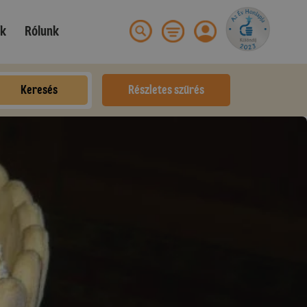
ek
Rólunk
Keresés
Részletes szűrés