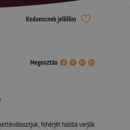
Kedvencnek jelölöm
Megosztás
e
kettéválasztjuk, fehérjét habbá verjük