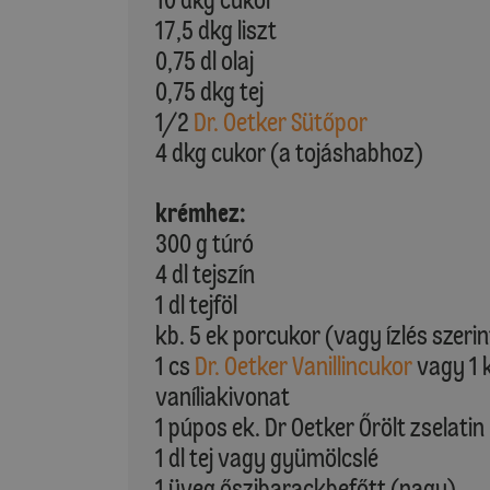
17,5 dkg liszt
0,75 dl olaj
0,75 dkg tej
1/2
Dr. Oetker Sütőpor
4 dkg cukor (a tojáshabhoz)
krémhez:
300 g túró
4 dl tejszín
1 dl tejföl
kb. 5 ek porcukor (vagy ízlés szerin
1 cs
Dr. Oetker Vanillincukor
vagy 1 
vaníliakivonat
1 púpos ek. Dr Oetker Őrölt zselatin
1 dl tej vagy gyümölcslé
1 üveg őszibarackbefőtt (nagy)