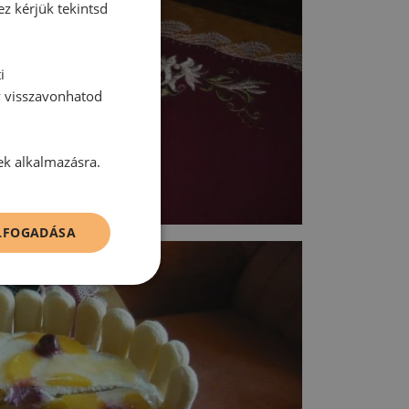
ez kérjük tekintsd
i
y visszavonhatod
ek alkalmazásra.
ELFOGADÁSA