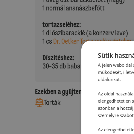
1 normál ananászbefőtt
tortazseléhez:
1 dl őszibaracklé (a konzerv leve)
1 cs
Dr. Oetker Tortazselé színtelen
Sütik haszná
Díszítéshez:
30-35 db babapiskóta
A jelen weboldal s
működését, illetv
oldalunkat.
Ezekben a gyűjteményekben található
Az oldal használa
elengedhetetlen s
Torták
azonban a hozzájá
személyre szabot
Az elengedhetetlen