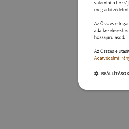
valamint a hozzáj
meg adatvédelmi 
Az Összes elfogad
adatkezelésekhez,
hozzájárulásod.
Az Összes elutasí
Adatvédelmi irán
BEÁLLÍTÁSO