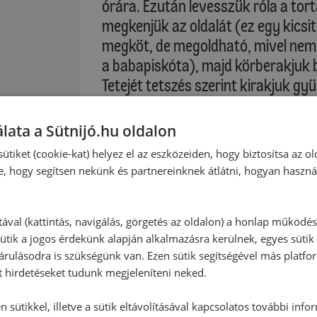
órára. Ezután levesszük róla a to
megkenjük az oldalát (ez egy kicsit
megköt, de megoldható, mivel nem k
a babapiskóta), majd körberakjuk 
Tetejét tetszés szerint kirakjuk gy
tortazselét (én a barackélben főz
Megvárjuk, hogy ez is megkössön, 
lata a Sütnijó.hu oldalon
ütiket (cookie-kat) helyez el az eszközeiden, hogy biztosítsa az ol
e, hogy segítsen nekünk és partnereinknek átlátni, hogyan haszná
:
tával (kattintás, navigálás, görgetés az oldalon) a honlap működé
ütik a jogos érdekünk alapján alkalmazásra kerülnek, egyes sütik
rulásodra is szükségünk van. Ezen sütik segítségével más platfo
t hirdetéseket tudunk megjeleníteni neked.
 sütikkel, illetve a sütik eltávolításával kapcsolatos további info