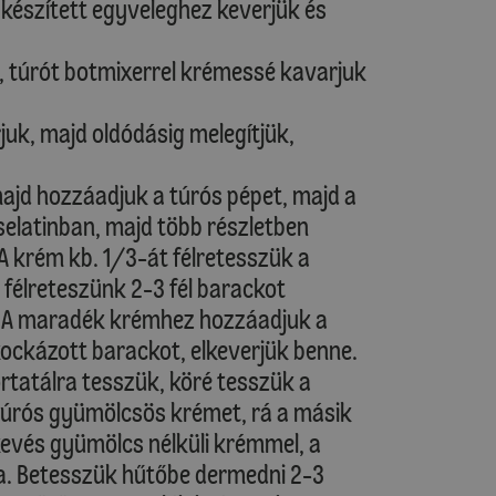
 készített egyveleghez keverjük és
ot, túrót botmixerrel krémessé kavarjuk
arjuk, majd oldódásig melegítjük,
 majd hozzáadjuk a túrós pépet, majd a
selatinban, majd több részletben
A krém kb. 1/3-át félretesszük a
l félreteszünk 2-3 fél barackot
k. A maradék krémhez hozzáadjuk a
kockázott barackot, elkeverjük benne.
ortatálra tesszük, köré tesszük a
túrós gyümölcsös krémet, rá a másik
kevés gyümölcs nélküli krémmel, a
a. Betesszük hűtőbe dermedni 2-3