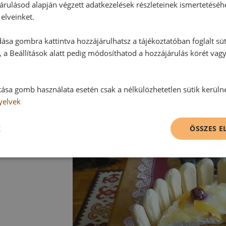
árulásod alapján végzett adatkezelések részleteinek ismertetéséh
elveinket.
ása gombra kattintva hozzájárulhatsz a tájékoztatóban foglalt süt
 a Beállítások alatt pedig módosíthatod a hozzájárulás körét vag
tása gomb használata esetén csak a nélkülözhetetlen sütik kerüln
yelvek
K
ÖSSZES 