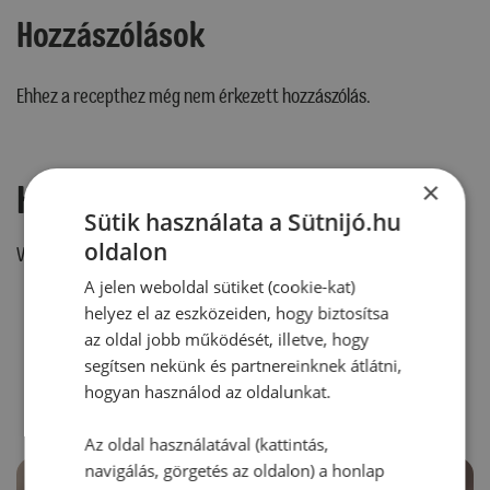
Hozzászólások
Ehhez a recepthez még nem érkezett hozzászólás.
×
Hozzászólás írása
Sütik használata a Sütnijó.hu
oldalon
Vélemény írásához, kérjük,
jelentkezz be!
A jelen weboldal sütiket (cookie-kat)
helyez el az eszközeiden, hogy biztosítsa
az oldal jobb működését, illetve, hogy
RECEPTAJÁNLÓ
segítsen nekünk és partnereinknek átlátni,
hogyan használod az oldalunkat.
Az oldal használatával (kattintás,
navigálás, görgetés az oldalon) a honlap