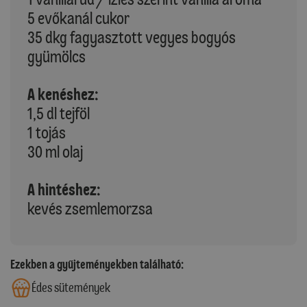
5 evőkanál cukor
35 dkg fagyasztott vegyes bogyós
gyümölcs
A kenéshez:
1,5 dl tejföl
1 tojás
30 ml olaj
A hintéshez:
kevés zsemlemorzsa
Ezekben a gyűjteményekben található:
Édes sütemények