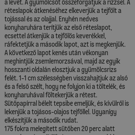
a levét. A gyümölcsöt összeforgatjuk a rizzsel. A
réteslapok átkenéséhez elkeverjük a tejfölt a
tojással és az olajjal. Enyhén nedves
konyharuhára terítjük az első réteslapot,
ecsettel átkenjük a tejfölös keverékkel,
ráfektetjük a második lapot, azt is megkenjük.
A következő lapot kenés után vékonyan
meghintjük zsemlemorzsával, majd az egyik
hosszanti oldalán elosztjuk a gyümölcsrizs
felét. 1-1 cm szélességben visszahajtjuk az alsó
és a felső szélt, hogy ne folyjon ki a töltelék, és
konyharuhával föltekerjük a rétest.
Sütőpapírral bélelt tepsibe emeljük, és kívülről is
lekenjük a tojásos-olajos tejföllel. Ugyanígy
elkészítjük a második rudat.
175 fokra melegített sütőben 20 perc alatt