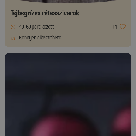
Tejbegrízes rétesszivarok
40-60 perc között
14
Könnyen elkészíthető