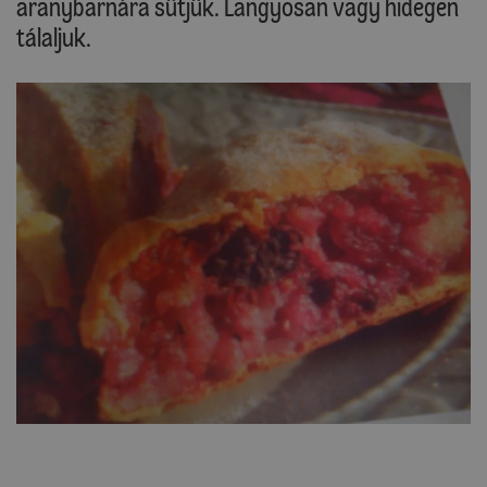
aranybarnára sütjük. Langyosan vagy hidegen
tálaljuk.