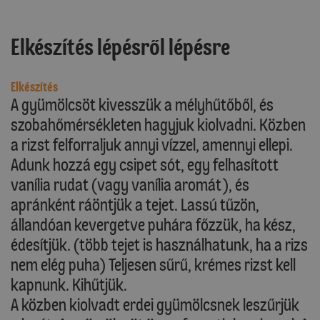
Elkészítés lépésről lépésre
Elkészítés
A gyümölcsöt kivesszük a mélyhűtőből, és
szobahőmérsékleten hagyjuk kiolvadni. Közben
a rizst felforraljuk annyi vízzel, amennyi ellepi.
Adunk hozzá egy csipet sót, egy felhasított
vanília rudat (vagy vanília aromát), és
apránként ráöntjük a tejet. Lassú tűzön,
állandóan kevergetve puhára főzzük, ha kész,
édesítjük. (több tejet is használhatunk, ha a rizs
nem elég puha) Teljesen sűrű, krémes rizst kell
kapnunk. Kihűtjük.
A közben kiolvadt erdei gyümölcsnek leszűrjük