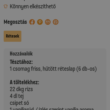
Könnyen elkészíthető
Megosztás
Rétesek
Hozzávalók
Tésztához:
1 csomag friss, hűtött réteslap (6 db-os)
A töltelékhez:
22 dkg rizs
4 dl tej
csipet só
1 vaníliarúd / ízlés szerint vanília aroma