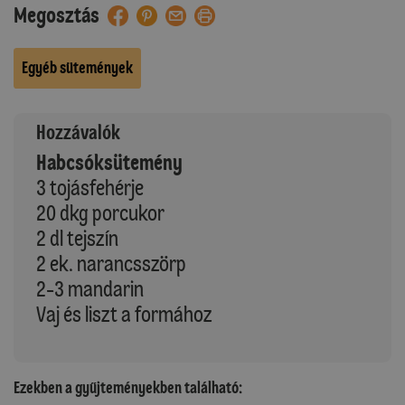
Megosztás
Egyéb sütemények
Hozzávalók
Habcsóksütemény
3 tojásfehérje
20 dkg porcukor
2 dl tejszín
2 ek. narancsszörp
2-3 mandarin
Vaj és liszt a formához
Ezekben a gyűjteményekben található: