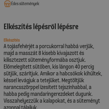
Édes sütemények
Elkészítés lépésről lépésre
Elkészítés
A tojásfehérjét a porcukorral habbá verjük,
majd a masszát 8 kisebb kivajazott és
kilisztezett süteményformába osztjuk.
Előmelegített sütőben, kis lángon 40 percig
sütjük, szárítjuk. Amikor a habcsókok kihűltek,
késsel levágjuk a tetejüket. Megtöltjük
narancsszörppel ízesített tejszínhabbal, a
habba pedig mandaringerezdeket dugunk.
Visszahelyezzük a kalapokat, és a süteményt
azonnal tálaljuk.