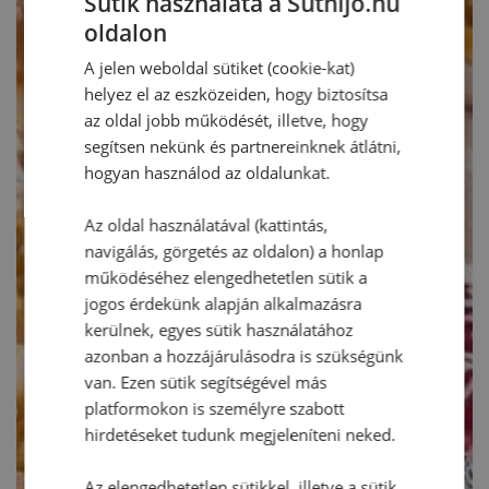
Sütik használata a Sütnijó.hu
oldalon
A jelen weboldal sütiket (cookie-kat)
helyez el az eszközeiden, hogy biztosítsa
az oldal jobb működését, illetve, hogy
segítsen nekünk és partnereinknek átlátni,
hogyan használod az oldalunkat.
Az oldal használatával (kattintás,
navigálás, görgetés az oldalon) a honlap
működéséhez elengedhetetlen sütik a
jogos érdekünk alapján alkalmazásra
kerülnek, egyes sütik használatához
azonban a hozzájárulásodra is szükségünk
van. Ezen sütik segítségével más
platformokon is személyre szabott
hirdetéseket tudunk megjeleníteni neked.
Az elengedhetetlen sütikkel, illetve a sütik