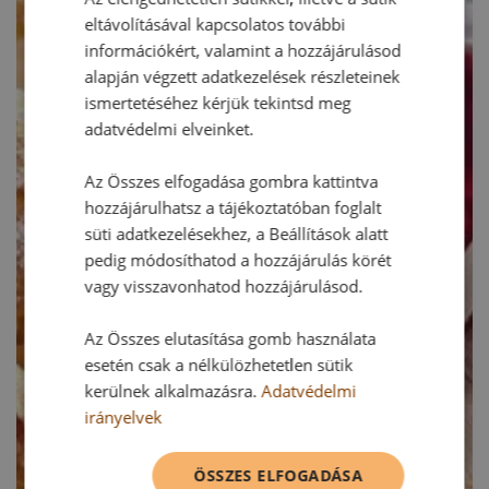
eltávolításával kapcsolatos további
információkért, valamint a hozzájárulásod
alapján végzett adatkezelések részleteinek
ismertetéséhez kérjük tekintsd meg
adatvédelmi elveinket.
Az Összes elfogadása gombra kattintva
hozzájárulhatsz a tájékoztatóban foglalt
süti adatkezelésekhez, a Beállítások alatt
pedig módosíthatod a hozzájárulás körét
vagy visszavonhatod hozzájárulásod.
Az Összes elutasítása gomb használata
esetén csak a nélkülözhetetlen sütik
kerülnek alkalmazásra.
Adatvédelmi
irányelvek
ÖSSZES ELFOGADÁSA