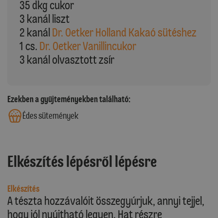
35 dkg cukor
3 kanál liszt
2 kanál
Dr. Oetker Holland Kakaó sütéshez
1 cs.
Dr. Oetker Vanillincukor
3 kanál olvasztott zsír
Ezekben a gyűjteményekben található:
Édes sütemények
Elkészítés lépésről lépésre
Elkészítés
A tészta hozzávalóit összegyúrjuk, annyi tejjel,
hogy jól nyújtható legyen. Hat részre