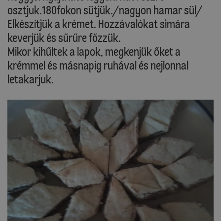
osztjuk.180fokon sütjük./nagyon hamar sül/
Elkészítjük a krémet. Hozzávalókat simára
keverjük és sűrűre főzzük.
Mikor kihűltek a lapok, megkenjük őket a
krémmel és másnapig ruhával és nejlonnal
letakarjuk.