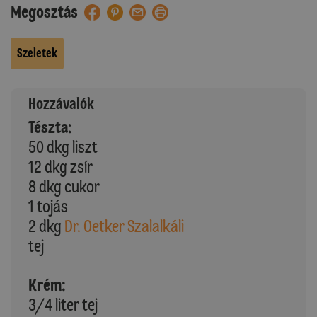
Megosztás
Szeletek
Hozzávalók
Tészta:
50 dkg liszt
12 dkg zsír
8 dkg cukor
1 tojás
2 dkg
Dr. Oetker Szalalkáli
tej
Krém:
3/4 liter tej