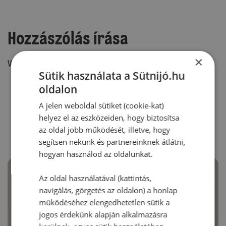
Hozzászólás írása
×
Vélemény írásához, kérjük,
jelentkezz be!
Sütik használata a Sütnijó.hu
oldalon
A jelen weboldal sütiket (cookie-kat)
RECEPTAJÁNLÓ
helyez el az eszközeiden, hogy biztosítsa
az oldal jobb működését, illetve, hogy
segítsen nekünk és partnereinknek átlátni,
hogyan használod az oldalunkat.
Az oldal használatával (kattintás,
navigálás, görgetés az oldalon) a honlap
működéséhez elengedhetetlen sütik a
jogos érdekünk alapján alkalmazásra