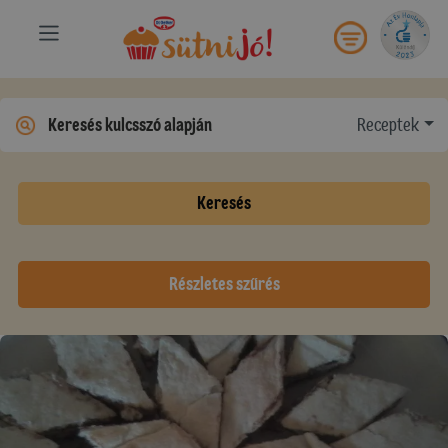
Receptek
Keresés
Részletes szűrés