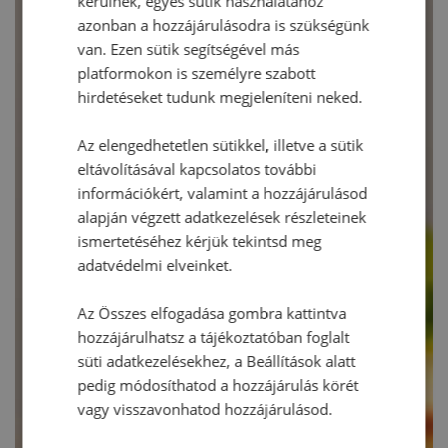
kerülnek, egyes sütik használatához
azonban a hozzájárulásodra is szükségünk
van. Ezen sütik segítségével más
platformokon is személyre szabott
hirdetéseket tudunk megjeleníteni neked.
Az elengedhetetlen sütikkel, illetve a sütik
eltávolításával kapcsolatos további
információkért, valamint a hozzájárulásod
alapján végzett adatkezelések részleteinek
ismertetéséhez kérjük tekintsd meg
adatvédelmi elveinket.
Az Összes elfogadása gombra kattintva
hozzájárulhatsz a tájékoztatóban foglalt
süti adatkezelésekhez, a Beállítások alatt
pedig módosíthatod a hozzájárulás körét
vagy visszavonhatod hozzájárulásod.