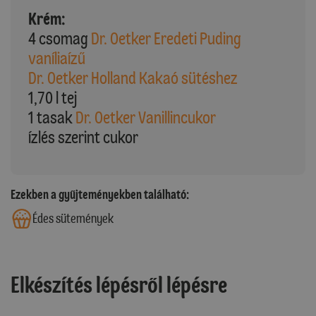
Krém:
4 csomag
Dr. Oetker Eredeti Puding
vaníliaízű
Dr. Oetker Holland Kakaó sütéshez
1,70 l tej
1 tasak
Dr. Oetker Vanillincukor
ízlés szerint cukor
Ezekben a gyűjteményekben található:
Édes sütemények
Elkészítés lépésről lépésre