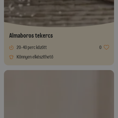
Almaboros tekercs
20-40 perc között
0
Könnyen elkészíthető