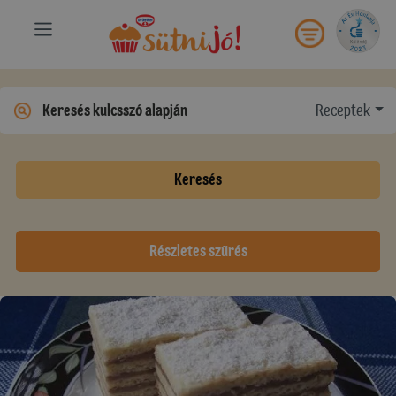
Receptek
Keresés
Részletes szűrés