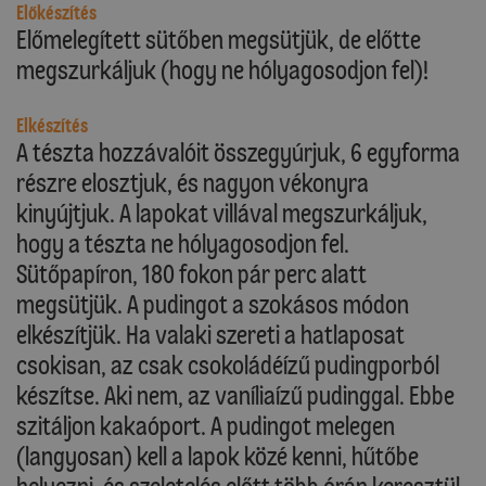
Előkészítés
Előmelegített sütőben megsütjük, de előtte
megszurkáljuk (hogy ne hólyagosodjon fel)!
Elkészítés
A tészta hozzávalóit összegyúrjuk, 6 egyforma
részre elosztjuk, és nagyon vékonyra
kinyújtjuk. A lapokat villával megszurkáljuk,
hogy a tészta ne hólyagosodjon fel.
Sütőpapíron, 180 fokon pár perc alatt
megsütjük. A pudingot a szokásos módon
elkészítjük. Ha valaki szereti a hatlaposat
csokisan, az csak csokoládéízű pudingporból
készítse. Aki nem, az vaníliaízű pudinggal. Ebbe
szitáljon kakaóport. A pudingot melegen
(langyosan) kell a lapok közé kenni, hűtőbe