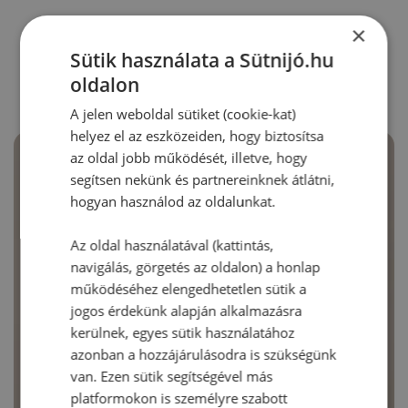
×
RECEPTAJÁNLÓ
Sütik használata a Sütnijó.hu
oldalon
A jelen weboldal sütiket (cookie-kat)
helyez el az eszközeiden, hogy biztosítsa
az oldal jobb működését, illetve, hogy
segítsen nekünk és partnereinknek átlátni,
hogyan használod az oldalunkat.
Az oldal használatával (kattintás,
navigálás, görgetés az oldalon) a honlap
működéséhez elengedhetetlen sütik a
jogos érdekünk alapján alkalmazásra
kerülnek, egyes sütik használatához
azonban a hozzájárulásodra is szükségünk
van. Ezen sütik segítségével más
platformokon is személyre szabott