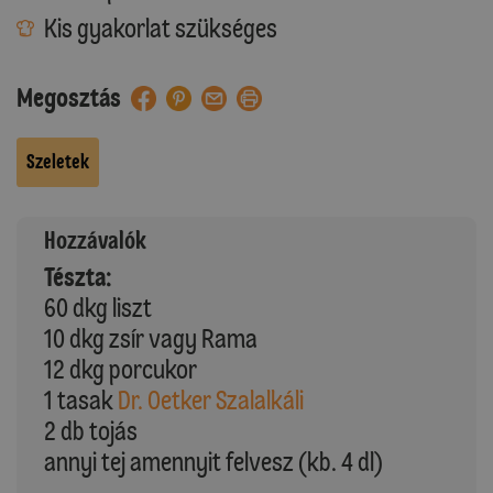
Kis gyakorlat szükséges
Megosztás
Szeletek
Hozzávalók
Tészta:
60 dkg liszt
10 dkg zsír vagy Rama
12 dkg porcukor
1 tasak
Dr. Oetker Szalalkáli
2 db tojás
annyi tej amennyit felvesz (kb. 4 dl)