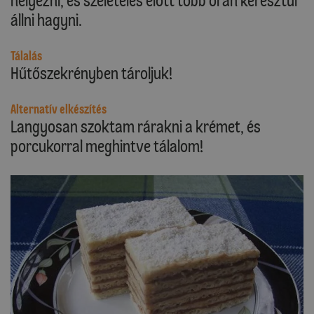
helyezni, és szeletelés előtt több órán keresztül
állni hagyni.
Tálalás
Hűtőszekrényben tároljuk!
Alternatív elkészítés
Langyosan szoktam rárakni a krémet, és
porcukorral meghintve tálalom!