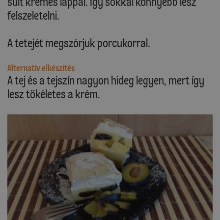
sült krémes lappal. Így sokkal könnyebb lesz
felszeletelni.
A tetejét megszórjuk porcukorral.
Alternatív elkészítés
A tej és a tejszín nagyon hideg legyen, mert így
lesz tökéletes a krém.