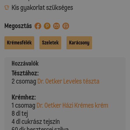
Kis gyakorlat szükséges
Megosztás
Krémesfélék
Szeletek
Karácsony
Hozzávalók
Tésztához:
2 csomag
Dr. Oetker Leveles tészta
Krémhez:
1 csomag
Dr. Oetker Házi Krémes krém
8 dl tej
4 dl cukrász tejszín
60 dk besztercei szilva