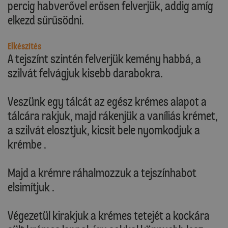
percig habverővel erősen felverjük, addig amíg
elkezd sűrűsödni.
Elkészítés
A tejszínt szintén felverjük kemény habbá, a
szilvát felvágjuk kisebb darabokra.
Veszünk egy tálcát az egész krémes alapot a
tálcára rakjuk, majd rákenjük a vaníliás krémet,
a szilvát elosztjuk, kicsit bele nyomkodjuk a
krémbe .
Majd a krémre ráhalmozzuk a tejszínhabot
elsimítjuk .
Végezetül kirakjuk a krémes tetejét a kockára