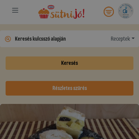
Receptek
Keresés
Részletes szűrés