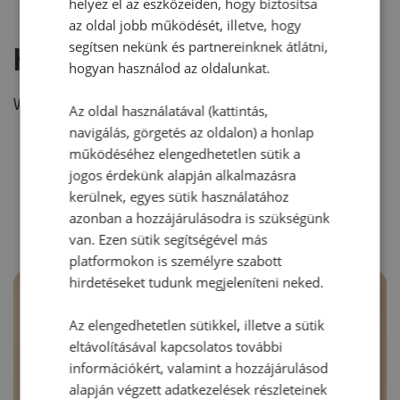
helyez el az eszközeiden, hogy biztosítsa
az oldal jobb működését, illetve, hogy
segítsen nekünk és partnereinknek átlátni,
Hozzászólás írása
hogyan használod az oldalunkat.
Vélemény írásához, kérjük,
jelentkezz be!
Az oldal használatával (kattintás,
navigálás, görgetés az oldalon) a honlap
működéséhez elengedhetetlen sütik a
jogos érdekünk alapján alkalmazásra
RECEPTAJÁNLÓ
kerülnek, egyes sütik használatához
azonban a hozzájárulásodra is szükségünk
van. Ezen sütik segítségével más
platformokon is személyre szabott
hirdetéseket tudunk megjeleníteni neked.
Az elengedhetetlen sütikkel, illetve a sütik
eltávolításával kapcsolatos további
információkért, valamint a hozzájárulásod
alapján végzett adatkezelések részleteinek