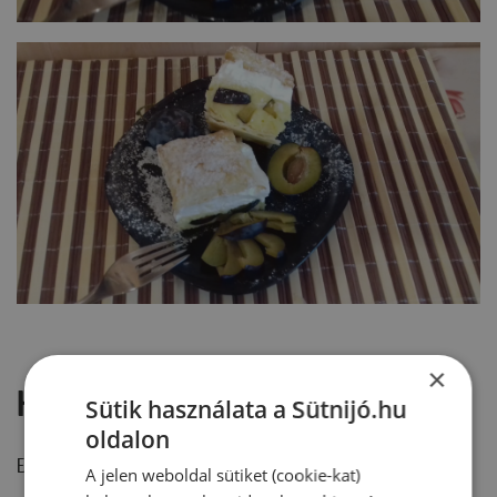
×
Hozzászólások
Sütik használata a Sütnijó.hu
oldalon
Ehhez a recepthez még nem érkezett hozzászólás.
A jelen weboldal sütiket (cookie-kat)