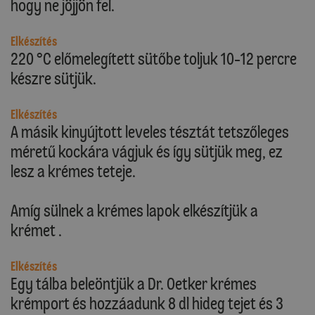
hogy ne jöjjön fel.
Elkészítés
220 °C előmelegített sütőbe toljuk 10-12 percre
készre sütjük.
Elkészítés
A másik kinyújtott leveles tésztát tetszőleges
méretű kockára vágjuk és így sütjük meg, ez
lesz a krémes teteje.
Amíg sülnek a krémes lapok elkészítjük a
krémet .
Elkészítés
Egy tálba beleöntjük a Dr. Oetker krémes
krémport és hozzáadunk 8 dl hideg tejet és 3