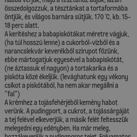
összedolgozzuk, a tésztánkat a tortaformába
öntjük, és világos barnára sütjük. 170 'C, kb. 15-
18 perc alatt.
A kerítéshez a babapiskótákat méretre vágjuk,
(ha túl hosszú lenne) a cukorból-vízből és a
narancslekvár keverékből szirupot főzünk,
ebbe mártogatjuk egyesével a babapiskótát,
(ne áztassuk el nagyon) a tortakarika és a
piskóta közé ékeljük. (levághatunk egy vékony
csíkot a piskótából, ha nem akar megállni a
"fal")
A krémhez a tojásfehérjéből kemény habot
verünk. A pudingport, a cukrot, a tojássárgáját
a tej felével elkeverjük, a másik felét feltesszük
melegedni egy edényben. Ha már meleg,
hozzákeverjük a pudingporos tejet. Folyamatos