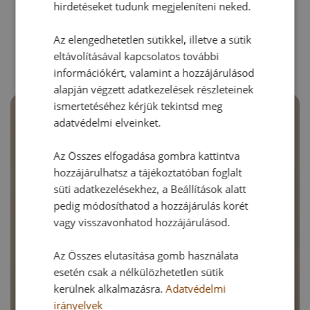
hirdetéseket tudunk megjeleníteni neked.
RECEPTAJÁNLÓ
Az elengedhetetlen sütikkel, illetve a sütik
eltávolításával kapcsolatos további
információkért, valamint a hozzájárulásod
alapján végzett adatkezelések részleteinek
ismertetéséhez kérjük tekintsd meg
adatvédelmi elveinket.
Az Összes elfogadása gombra kattintva
hozzájárulhatsz a tájékoztatóban foglalt
süti adatkezelésekhez, a Beállítások alatt
pedig módosíthatod a hozzájárulás körét
vagy visszavonhatod hozzájárulásod.
Az Összes elutasítása gomb használata
esetén csak a nélkülözhetetlen sütik
kerülnek alkalmazásra.
Adatvédelmi
irányelvek