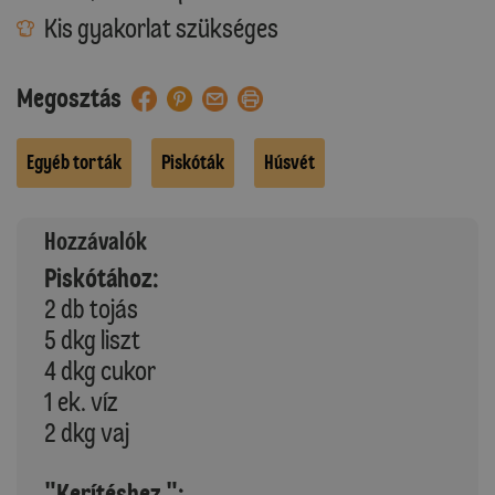
Kis gyakorlat szükséges
Megosztás
Egyéb torták
Piskóták
Húsvét
Hozzávalók
Piskótához:
2 db tojás
5 dkg liszt
4 dkg cukor
1 ek. víz
2 dkg vaj
"Kerítéshez ":