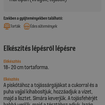
Ezekben a gyűjteményekben található:
Torták
Édes sütemények
Elkészítés lépésről lépésre
Előkészítés
18- 20 cm tortaforma.
Elkészítés
A piskótához a tojássárgájákat a cukorral és a
puha vajjal kihabosítjuk, hozzáadjuk a vizet,
majd a lisztet. Simára keverjük. A tojásfehérjét
habbá verjük, majd a tésztához adjuk, lazán