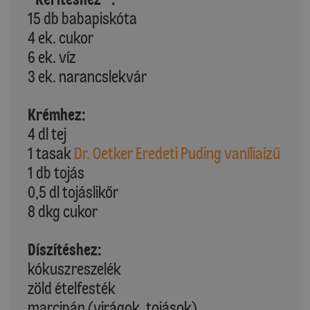
15 db babapiskóta
4 ek. cukor
6 ek. víz
3 ek. narancslekvár
Krémhez:
4 dl tej
1 tasak
Dr. Oetker Eredeti Puding vaníliaízű
1 db tojás
0,5 dl tojáslikőr
8 dkg cukor
Díszítéshez:
kókuszreszelék
zöld ételfesték
marcipán (virágok, tojások)