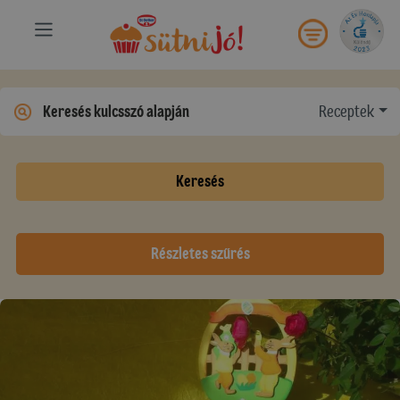
Receptek
Keresés
Részletes szűrés