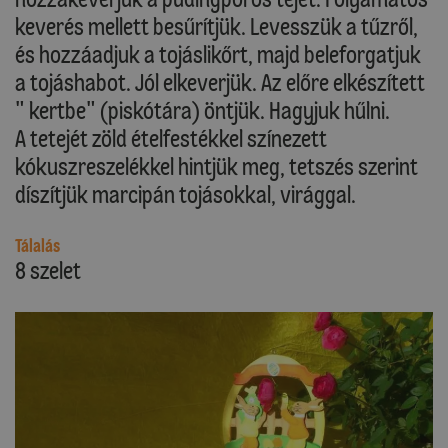
keverés mellett besűrítjük. Levesszük a tűzről,
és hozzáadjuk a tojáslikőrt, majd beleforgatjuk
a tojáshabot. Jól elkeverjük. Az előre elkészített
" kertbe" (piskótára) öntjük. Hagyjuk hűlni.
A tetejét zöld ételfestékkel színezett
kókuszreszelékkel hintjük meg, tetszés szerint
díszítjük marcipán tojásokkal, virággal.
Tálalás
8 szelet