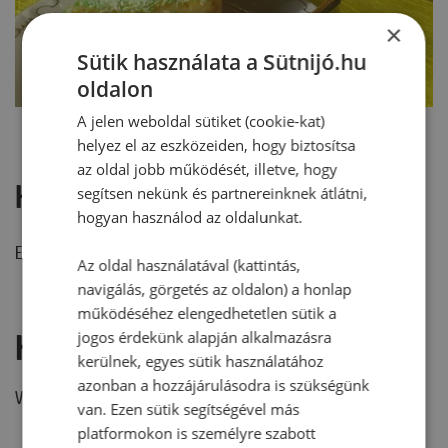
×
Sütik használata a Sütnijó.hu
oldalon
A jelen weboldal sütiket (cookie-kat)
helyez el az eszközeiden, hogy biztosítsa
az oldal jobb működését, illetve, hogy
Hozzászólások
segítsen nekünk és partnereinknek átlátni,
hogyan használod az oldalunkat.
Ehhez a recepthez még nem érkezett hozzászólás.
Az oldal használatával (kattintás,
navigálás, görgetés az oldalon) a honlap
működéséhez elengedhetetlen sütik a
Hozzászólás írása
jogos érdekünk alapján alkalmazásra
kerülnek, egyes sütik használatához
azonban a hozzájárulásodra is szükségünk
Vélemény írásához, kérjük,
jelentkezz be!
van. Ezen sütik segítségével más
platformokon is személyre szabott