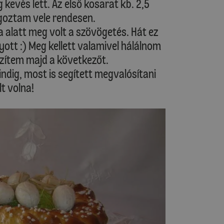
 kevés lett. Az első kosarat kb. 2,5
goztam vele rendesen.
 alatt meg volt a szövögetés. Hát ez
yott :) Meg kellett valamivel hálálnom
szítem majd a következőt.
dig, most is segített megvalósítani
t volna!