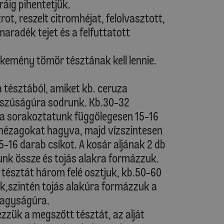
ráig pihentetjük.
rot, reszelt citromhéjat, felolvasztott,
maradék tejet és a felfuttatott
, kemény tömör tésztának kell lennie.
 tésztából, amiket kb. ceruza
sszúságúra sodrunk. Kb.30-32
ra sorakoztatunk függőlegesen 15-16
 hézagokat hagyva, majd vízszintesen
-16 darab csíkot. A kosár aljának 2 db
runk össze és tojás alakra formázzuk.
 tésztát három felé osztjuk, kb.50-60
k,szintén tojás alakúra formázzuk a
nagyságúra.
zzük a megszőtt tésztát, az alját