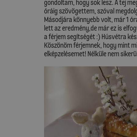
gondoltam, hogy sok lesz. A tej meg
óráig szövögettem, szóval megdol
Másodjára könnyebb volt, már 1 óra
lett az eredmény,de már ez is elfog
a férjem segítségét :) Húsvétra ké
Köszönöm férjemnek, hogy mint min
elképzelésemet! Nélküle nem sikerül