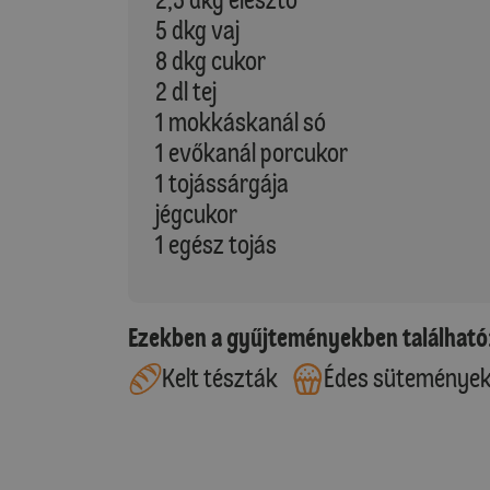
5 dkg vaj
8 dkg cukor
2 dl tej
1 mokkáskanál só
1 evőkanál porcukor
1 tojássárgája
jégcukor
1 egész tojás
Ezekben a gyűjteményekben található
Kelt tészták
Édes süteménye