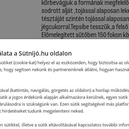
körbevágjuk a formának megfelelőe
sodrott alját ,tojással alaposan lek
tésztáját szintén tojással alapos
jégcukorral.Tepsibe tesszük,a felső
Előmelegített sütőben 150 fokon kb
Sütőből kivéve hagyjuk teljesen kih
Majd a kosarat levesszük a formáról 
lata a Sütnijó.hu oldalon
helyezzük a hármas fonatot és dís
ütiket (cookie-kat) helyez el az eszközeiden, hogy biztosítsa az ol
bele, majd tojásokkal, virággal, bá
e, hogy segítsen nekünk és partnereinknek átlátni, hogyan haszná
díszíthetjük.
Alternatív elkészítés
tával (kattintás, navigálás, görgetés az oldalon) a honlap működé
ütik a jogos érdekünk alapján alkalmazásra kerülnek, egyes sütik
Már nem is emlékszem mikor, de 
rulásodra is szükségünk van. Ezen sütik segítségével más platfo
jutott egy olasz magazin. Abban l
t hirdetéseket tudunk megjeleníteni neked.
megtetszett és kimentettem azt az o
persze olaszul és le volt fényképez
 sütikkel, illetve a sütik eltávolításával kapcsolatos további info