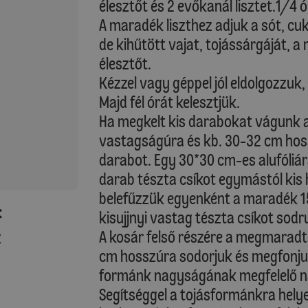
élesztőt és 2 evőkanál lisztet.1/4 ó
A maradék liszthez adjuk a sót, cuk
de kihűtött vajat, tojássárgáját, a 
élesztőt.
Kézzel vagy géppel jól eldolgozzuk
Majd fél órát kelesztjük.
Ha megkelt kis darabokat vágunk a
vastagságúra és kb. 30-32 cm ho
darabot. Egy 30*30 cm-es alufóliá
darab tészta csíkot egymástól kis
belefűzzük egyenként a maradék 15
:
kisujjnyi vastag tészta csíkot sod
A kosár felső részére a megmaradt
k
cm hosszúra sodorjuk és megfonju
formánk nagyságának megfelelő 
Segítséggel a tojásformánkra helye