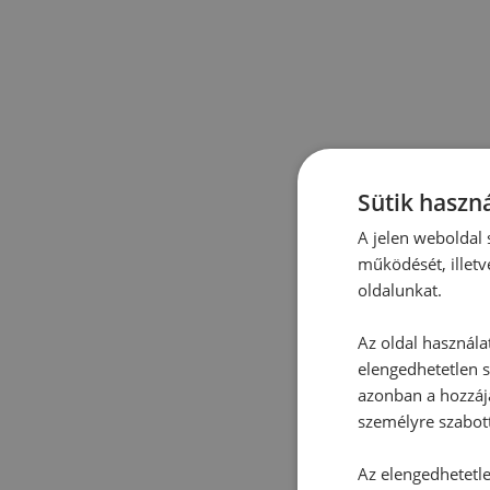
Sütik haszná
A jelen weboldal s
működését, illetv
oldalunkat.
Az oldal használa
elengedhetetlen s
azonban a hozzájá
személyre szabot
Az elengedhetetlen