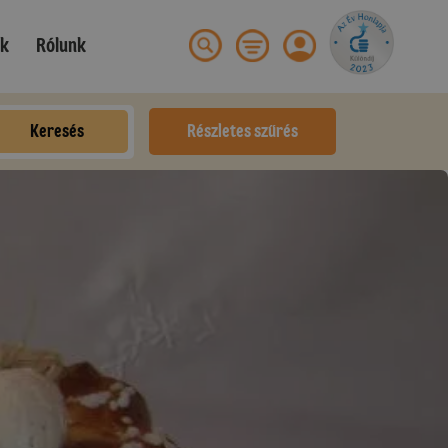
ek
Rólunk
Keresés
Részletes szűrés