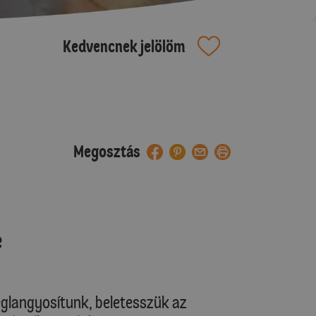
Kedvencnek jelölöm
Megosztás
e
meglangyosítunk, beletesszük az