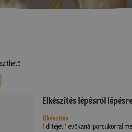
szíthető
Elkészítés lépésről lépésr
Elkészítés
1 dl tejet 1 evőkanál porcukorral 