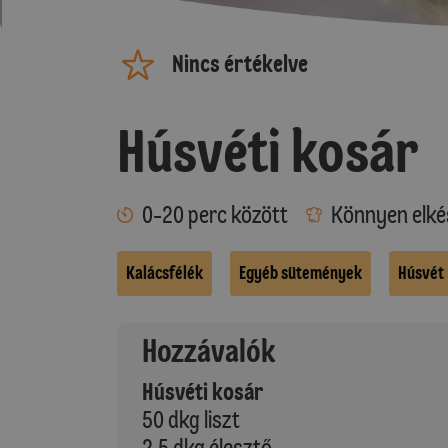
Nincs értékelve
Húsvéti kosár
0-20 perc között
Könnyen elké
Kalácsfélék
Egyéb sütemények
Húsvét
Hozzávalók
Húsvéti kosár
50 dkg liszt
2,5 dkg élesztő