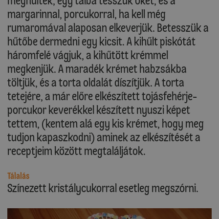
meghűltek, egy tálba tesszük őket, és a
margarinnal, porcukorral, ha kell még
rumaromával alaposan elkeverjük. Betesszük a
hűtőbe dermedni egy kicsit. A kihűlt piskótát
háromfelé vágjuk, a kihűtött krémmel
megkenjük. A maradék krémet habzsákba
töltjük, és a torta oldalát díszítjük. A torta
tetejére, a már előre elkészített tojásfehérje-
porcukor keverékkel készített nyuszi képet
tettem, (kentem alá egy kis krémet, hogy meg
tudjon kapaszkodni) aminek az elkészítését a
receptjeim között megtaláljátok.
Tálalás
Színezett kristálycukorral esetleg megszórni.