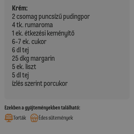
Krém:
2 csomag puncsízű pudingpor
4 tk. rumaroma
1 ek. étkezési keményítő
6-7 ek. cukor
6 dl tej
25 dkg margarin
5 ek. liszt
5 dl tej
ízlés szerint porcukor
Ezekben a gyűjteményekben található:
Torták
Édes sütemények