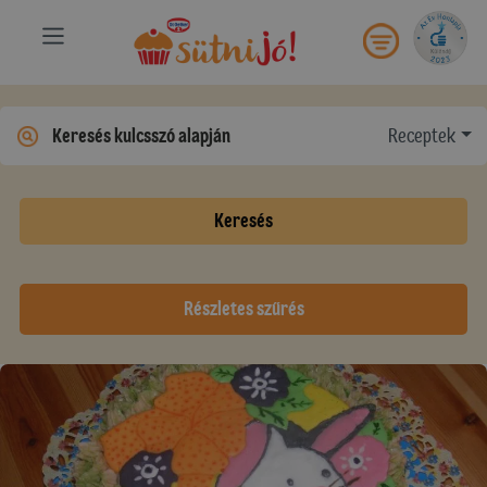
Receptek
Keresés
Részletes szűrés