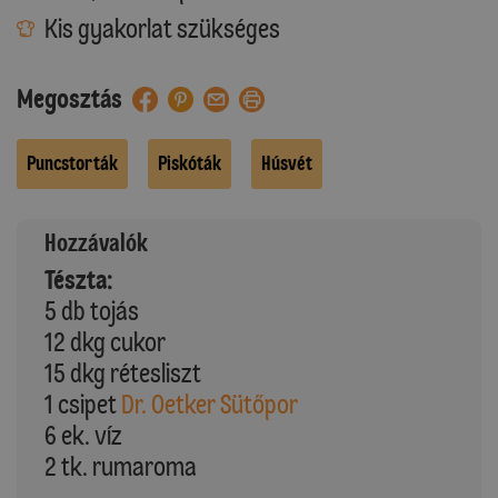
Kis gyakorlat szükséges
Megosztás
Puncstorták
Piskóták
Húsvét
Hozzávalók
Tészta:
5 db tojás
12 dkg cukor
15 dkg rétesliszt
1 csipet
Dr. Oetker Sütőpor
6 ek. víz
2 tk. rumaroma