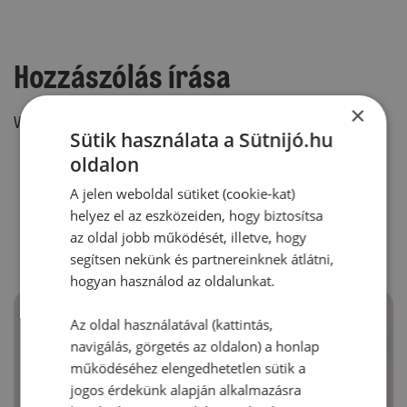
Hozzászólás írása
×
Vélemény írásához, kérjük,
jelentkezz be!
Sütik használata a Sütnijó.hu
oldalon
A jelen weboldal sütiket (cookie-kat)
RECEPTAJÁNLÓ
helyez el az eszközeiden, hogy biztosítsa
az oldal jobb működését, illetve, hogy
segítsen nekünk és partnereinknek átlátni,
hogyan használod az oldalunkat.
Az oldal használatával (kattintás,
navigálás, görgetés az oldalon) a honlap
működéséhez elengedhetetlen sütik a
jogos érdekünk alapján alkalmazásra