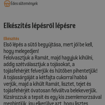
Édes sütemények
Elkészítés lépésről lépésre
Elkészítés
Első lépés a sütő begyújtása, mert jól be kell,
hogy melegedjen!
Felolvasztjuk a Ramát, majd hagyjuk kihűlni,
addig szétválasztjuk a tojásokat, a
tojásfehérjét felverjük és hűtőben pihentetjük!
A tojássárgáját a kétfajta cukorral habbá
verjük, majd a kihűlt Ramát, lisztet, tejet és
tojásfehérjét óvatosan felváltva belekeverjük.
Kizsírozzuk a tepsit és egy kis zsemlemorzsával
meghintjük, így elkerülve azt, hogy lisztes