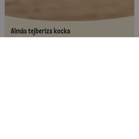
Almás tejberizs kocka
Több, mint 60 perc
0
Kis gyakorlat szükséges