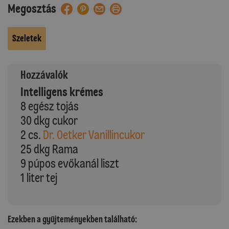
Megosztás
Szeletek
Hozzávalók
Intelligens krémes
8 egész tojás
30 dkg cukor
2 cs.
Dr. Oetker Vanillincukor
25 dkg Rama
9 púpos evőkanál liszt
1 liter tej
Ezekben a gyűjteményekben található: