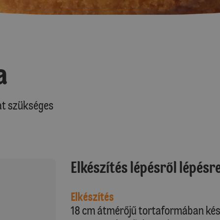
a
at szükséges
Elkészítés lépésről lépésr
Elkészítés
18 cm átmérőjű tortaformában kész