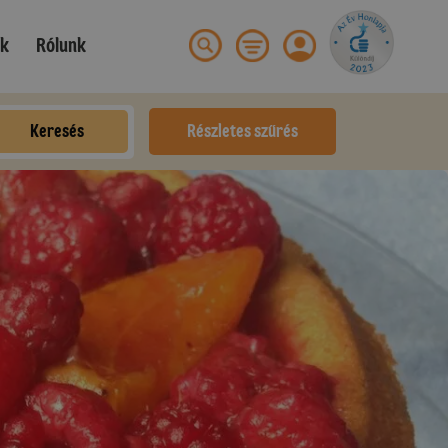
ek
Rólunk
Keresés
Részletes szűrés