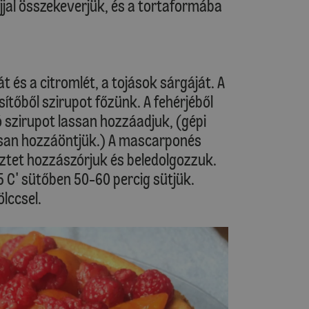
jjal összekeverjük, és a tortaformába
 és a citromlét, a tojások sárgáját. A
sítőből szirupot főzünk. A fehérjéből
 szirupot lassan hozzáadjuk, (gépi
ssan hozzáöntjük.) A mascarponés
sztet hozzászórjuk és beledolgozzuk.
5 C' sütőben 50-60 percig sütjük.
ölccsel.