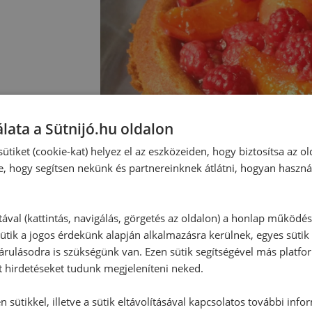
lata a Sütnijó.hu oldalon
ütiket (cookie-kat) helyez el az eszközeiden, hogy biztosítsa az ol
e, hogy segítsen nekünk és partnereinknek átlátni, hogyan haszná
tával (kattintás, navigálás, görgetés az oldalon) a honlap működé
ütik a jogos érdekünk alapján alkalmazásra kerülnek, egyes sütik
rulásodra is szükségünk van. Ezen sütik segítségével más platfo
t hirdetéseket tudunk megjeleníteni neked.
 sütikkel, illetve a sütik eltávolításával kapcsolatos további info