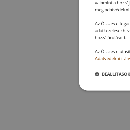
valamint a hozzáj
meg adatvédelmi 
Az Összes elfogad
adatkezelésekhez,
hozzájárulásod.
Az Összes elutasí
Adatvédelmi irán
BEÁLLÍTÁSO