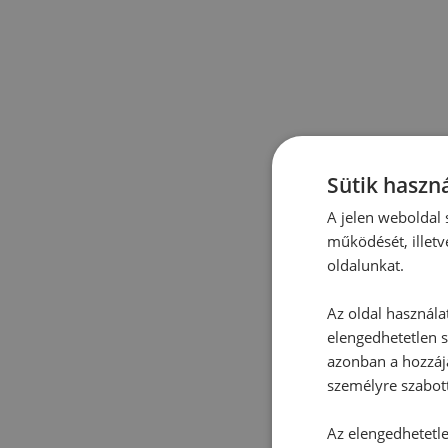
Sütik haszná
A jelen weboldal s
működését, illetv
oldalunkat.
Az oldal használa
elengedhetetlen s
azonban a hozzájá
személyre szabot
Az elengedhetetlen