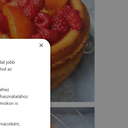
×
dal jobb
lod az
séhez
 használatához
rmokon is
rmációkért,