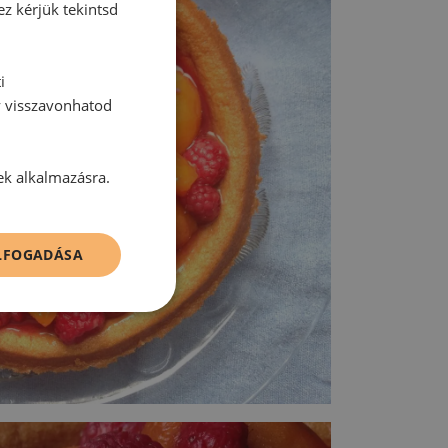
ez kérjük tekintsd
i
y visszavonhatod
ek alkalmazásra.
ELFOGADÁSA