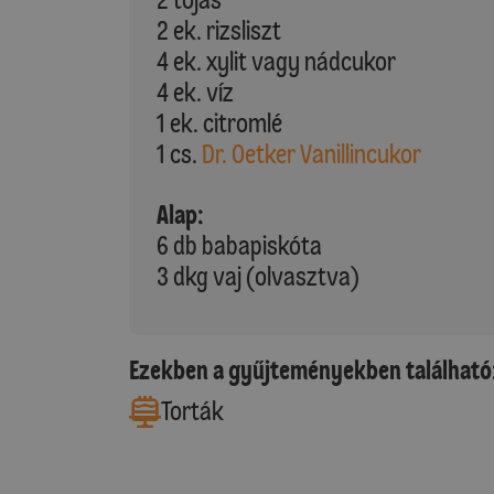
2 ek. rizsliszt
4 ek. xylit vagy nádcukor
4 ek. víz
1 ek. citromlé
1 cs.
Dr. Oetker Vanillincukor
Alap:
6 db babapiskóta
3 dkg vaj (olvasztva)
Ezekben a gyűjteményekben található
Torták