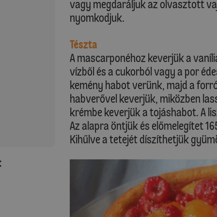
vagy megdaráljuk az olvasztott va
nyomkodjuk.
Tészta
A mascarponéhoz keverjük a vaníliát
vízből és a cukorból vagy a por éde
kemény habot verünk, majd a forró
habverővel keverjük, miközben la
krémbe keverjük a tojáshabot. A li
Az alapra öntjük és előmelegítet 16
Kihűlve a tetejét díszíthetjük gyüm
: