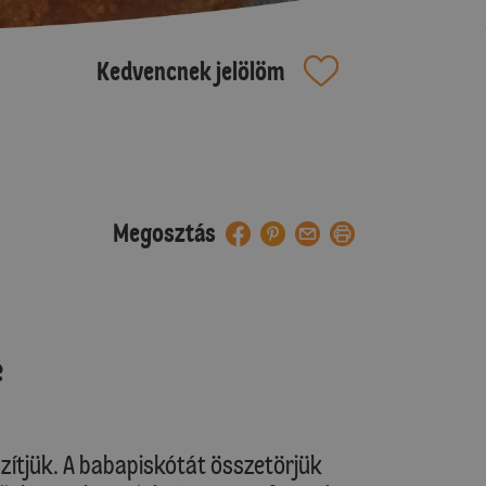
Kedvencnek jelölöm
Megosztás
e
ítjük. A babapiskótát összetörjük