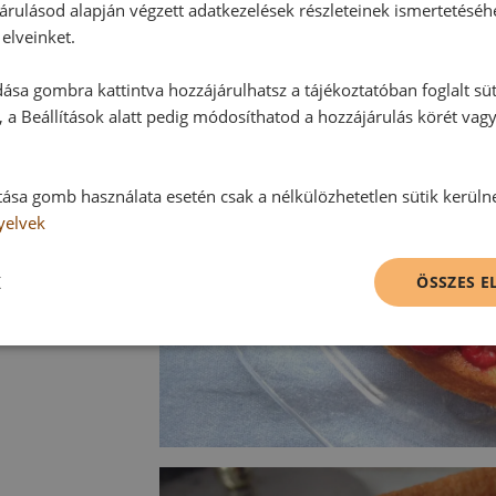
árulásod alapján végzett adatkezelések részleteinek ismertetéséh
elveinket.
ása gombra kattintva hozzájárulhatsz a tájékoztatóban foglalt süt
 a Beállítások alatt pedig módosíthatod a hozzájárulás körét vag
tása gomb használata esetén csak a nélkülözhetetlen sütik kerüln
yelvek
K
ÖSSZES 