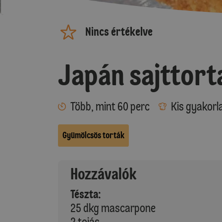
Nincs értékelve
Japán sajttort
Több, mint 60 perc
Kis gyakorl
Gyümölcsös torták
Hozzávalók
Tészta:
25 dkg mascarpone
2 tojás