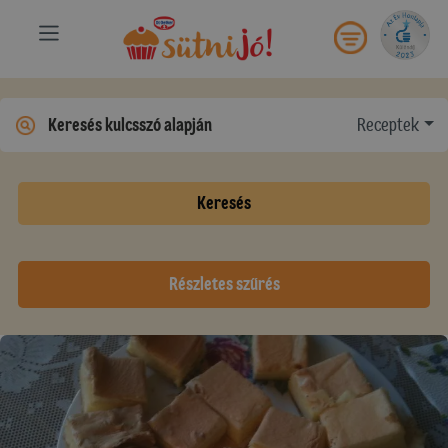
Receptek
Keresés
Részletes szűrés