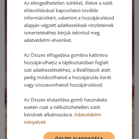
Az elengedhetetlen sütikkel, illetve a sütik
eltávolításával kapcsolatos további
információkért, valamint a hozzájárulásod
alapján végzett adatkezelések részleteinek
ismertetéséhez kérjük tekintsd meg
adatvédelmi elveinket.
Az Összes elfogadása gombra kattintva
hozzájárulhatsz a tájékoztatóban foglalt
süti adatkezelésekhez, a Beállítások alatt
pedig módosíthatod a hozzájárulás körét
vagy visszavonhatod hozzájárulásod.
Az Összes elutasítása gomb használata
esetén csak a nélkülözhetetlen sütik
kerülnek alkalmazásra.
Adatvédelmi
irányelvek
ÖSSZES ELFOGADÁSA