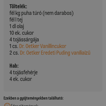
Töltelék:
fél kg puha túró (nem darabos)
fél l tej
1 dl olaj
10 ek. cukor
4 tojássárgája
1 cs.
Dr. Oetker Vanillincukor
2 cs.
Dr. Oetker Eredeti Puding vaníliaízű
Hab:
4 tojásfehérje
4 ek. cukor
Ezekben a gyűjteményekben található: