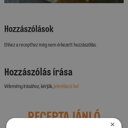
Hozzászólások
Ehhez a recepthez még nem érkezett hozzászólás.
Hozzászólás írása
Vélemény írásához, kérjük,
jelentkezz be!
RECEPTAJÁNLÓ
×