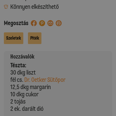
Könnyen elkészíthető
Megosztás
Szeletek
Piték
Hozzávalók
Tészta:
30 dkg liszt
fél cs.
Dr. Oetker Sütőpor
12,5 dkg margarin
10 dkg cukor
2 tojás
2 ek. darált dió