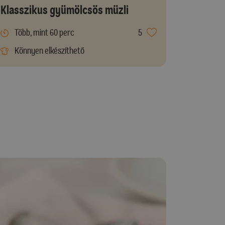
Klasszikus gyümölcsös müzli
Több, mint 60 perc
5
Könnyen elkészíthető