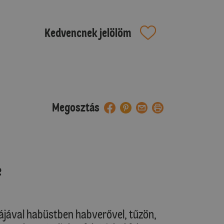
Kedvencnek jelölöm
Megosztás
e
rgájával habüstben habverővel, tűzön,