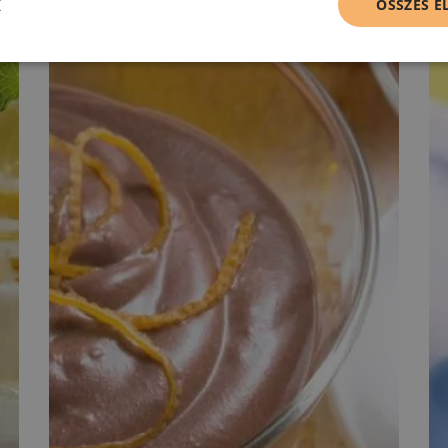
K
ÖSSZES 