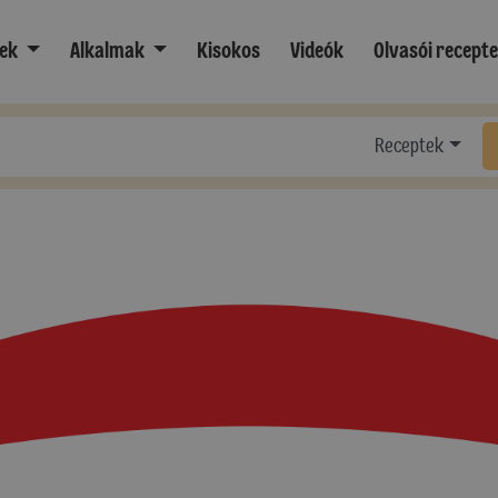
ek
Alkalmak
Kisokos
Videók
Olvasói recept
Receptek