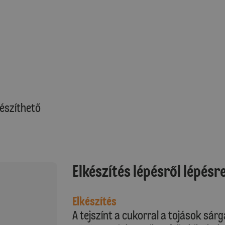
észíthető
Elkészítés lépésről lépésr
Elkészítés
A tejszínt a cukorral a tojások sá