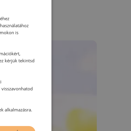
séhez
 használatához
rmokon is
rmációkért,
ez kérjük tekintsd
i
y visszavonhatod
ek alkalmazásra.