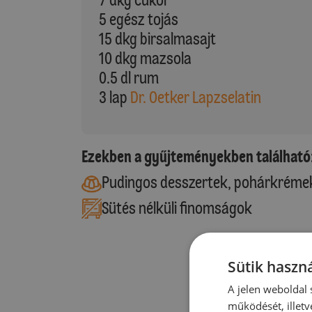
5 egész tojás
15 dkg birsalmasajt
10 dkg mazsola
0.5 dl rum
3 lap
Dr. Oetker Lapzselatin
Ezekben a gyűjteményekben található
Pudingos desszertek, pohárkréme
Sütés nélküli finomságok
Sütik haszná
A jelen weboldal s
működését, illetv