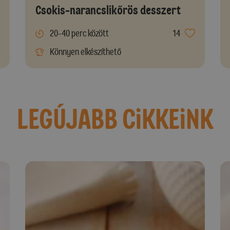
Csokis-narancslikőrös desszert
20-40 perc között
14
Könnyen elkészíthető
LEGÚJABB CiKKEiNK