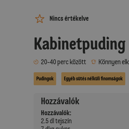
Nincs értékelve
Kabinetpuding
20-40 perc között
Könnyen elk
Pudingok
Egyéb sütés nélküli finomságok
Hozzávalók
Hozzávalók:
2.5 dl tejszín
7 dkg cukor