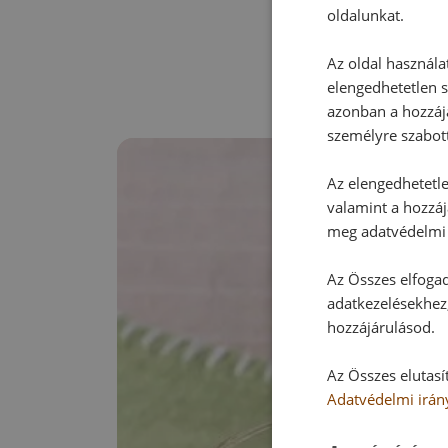
oldalunkat.
Az oldal használa
elengedhetetlen s
azonban a hozzájá
személyre szabot
Az elengedhetetlen
valamint a hozzáj
meg adatvédelmi 
Az Összes elfogad
adatkezelésekhez,
hozzájárulásod.
Az Összes elutasí
Adatvédelmi irán