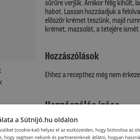
sűrűre verjük. Amikor félig kihűlt, 
habot. Lassan hozzáadjuk a felolva
először krémet teszünk, majd rumm
krémet, mazsolát, a tetejére ismét
Hozzászólások
:
Ehhez a recepthez még nem érkeze
k
Hozzászólás írása
lata a Sütnijó.hu oldalon
Vélemény írásához, kérjük,
jelentke
ütiket (cookie-kat) helyez el az eszközeiden, hogy biztosítsa az ol
e, hogy segítsen nekünk és partnereinknek átlátni, hogyan haszná