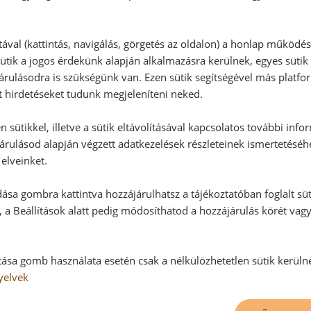
RECEPTAJÁNLÓ
tával (kattintás, navigálás, görgetés az oldalon) a honlap működé
ütik a jogos érdekünk alapján alkalmazásra kerülnek, egyes sütik
rulásodra is szükségünk van. Ezen sütik segítségével más platfo
t hirdetéseket tudunk megjeleníteni neked.
 sütikkel, illetve a sütik eltávolításával kapcsolatos további info
árulásod alapján végzett adatkezelések részleteinek ismertetéséh
elveinket.
ása gombra kattintva hozzájárulhatsz a tájékoztatóban foglalt süt
 a Beállítások alatt pedig módosíthatod a hozzájárulás körét vag
tása gomb használata esetén csak a nélkülözhetetlen sütik kerüln
yelvek