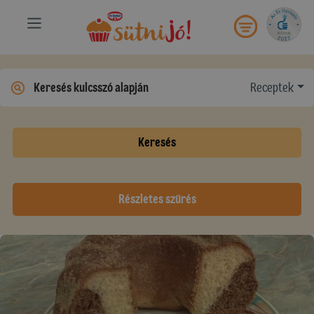
Receptek
Keresés
Részletes szűrés