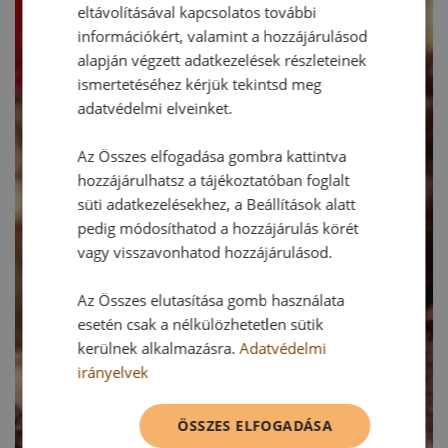
eltávolításával kapcsolatos további
információkért, valamint a hozzájárulásod
alapján végzett adatkezelések részleteinek
ismertetéséhez kérjük tekintsd meg
adatvédelmi elveinket.
Az Összes elfogadása gombra kattintva
hozzájárulhatsz a tájékoztatóban foglalt
süti adatkezelésekhez, a Beállítások alatt
pedig módosíthatod a hozzájárulás körét
vagy visszavonhatod hozzájárulásod.
Az Összes elutasítása gomb használata
esetén csak a nélkülözhetetlen sütik
kerülnek alkalmazásra.
Adatvédelmi
irányelvek
ÖSSZES ELFOGADÁSA