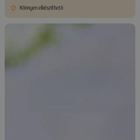
Könnyen elkészíthető