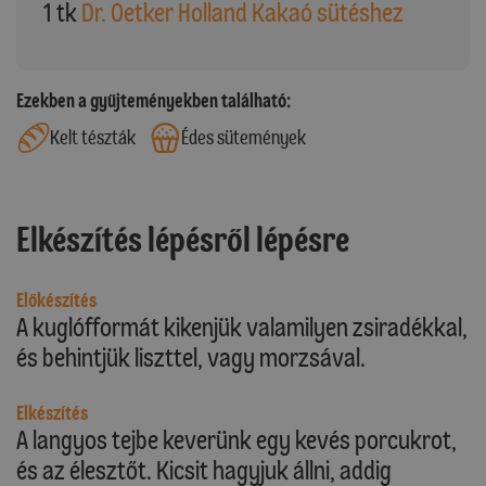
1 tk
Dr. Oetker Holland Kakaó sütéshez
Ezekben a gyűjteményekben található:
Kelt tészták
Édes sütemények
Elkészítés lépésről lépésre
Előkészítés
A kuglófformát kikenjük valamilyen zsiradékkal,
és behintjük liszttel, vagy morzsával.
Elkészítés
A langyos tejbe keverünk egy kevés porcukrot,
és az élesztőt. Kicsit hagyjuk állni, addig