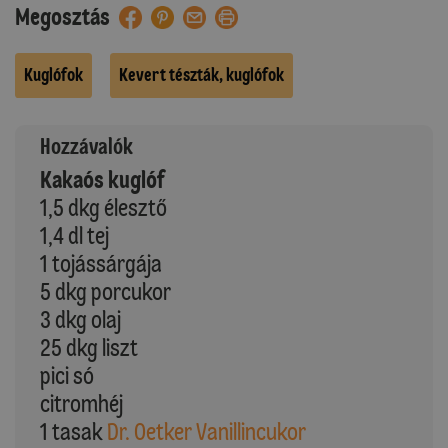
Megosztás
Kuglófok
Kevert tészták, kuglófok
Hozzávalók
Kakaós kuglóf
1,5 dkg élesztő
1,4 dl tej
1 tojássárgája
5 dkg porcukor
3 dkg olaj
25 dkg liszt
pici só
citromhéj
1 tasak
Dr. Oetker Vanillincukor