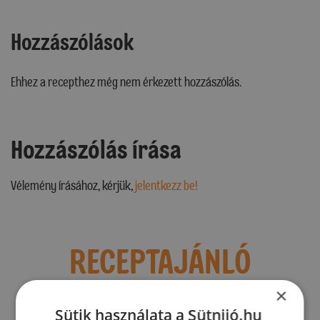
Hozzászólások
Ehhez a recepthez még nem érkezett hozzászólás.
Hozzászólás írása
Vélemény írásához, kérjük,
jelentkezz be!
RECEPTAJÁNLÓ
×
Sütik használata a Sütnijó.hu