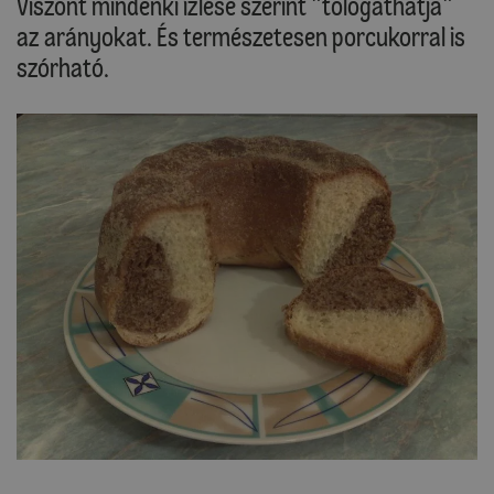
Viszont mindenki ízlése szerint "tologathatja"
az arányokat. És természetesen porcukorral is
szórható.