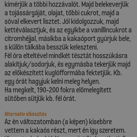
kimérjük a többi hozzávalót. Majd belekeverjük
a tojássárgáját, olajat, többi cukrot, majd a
sóval elkevert lisztet. Jól kidolgozzuk, majd
kettéválasztjuk, és az egyikbe a vanillincukrot a
citromhéjjal, másikba a kakaóport gyúrjuk bele,
s külön tálkába besszük keleszteni.
Fél óra elteltével mindkét tésztát hosszúkásra
alakítjuk/sodorjuk, és egymásba tekerjük majd
az előkészített kuglófformába fektetjük. Kb.
egy órát hagyjuk kelni meleg helyen.
Ha megkelt, 190-200 fokra előmelegített
sütőben sütjük kb. fél órát.
Alternatív elkészítés
Az én változatomban (a képen) kisebbre
vettem a kakaós részt, mert én így szeretem.