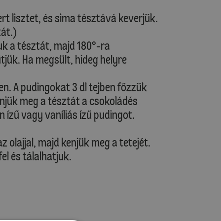
rt lisztet, és sima tésztává keverjük.
tát.)
juk a tésztát, majd 180°-ra
tjük. Ha megsült, hideg helyre
en. A pudingokat 3 dl tejben főzzük
kenjük meg a tésztát a csokoládés
n ízű vagy vaníliás ízű pudingot.
 olajjal, majd kenjük meg a tetejét.
el és tálalhatjuk.