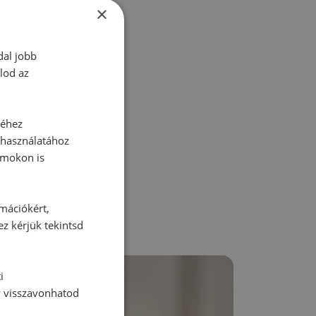
tt hozzászólás.
×
dal jobb
lod az
zz be!
séhez
 használatához
rmokon is
rmációkért,
ez kérjük tekintsd
i
y visszavonhatod