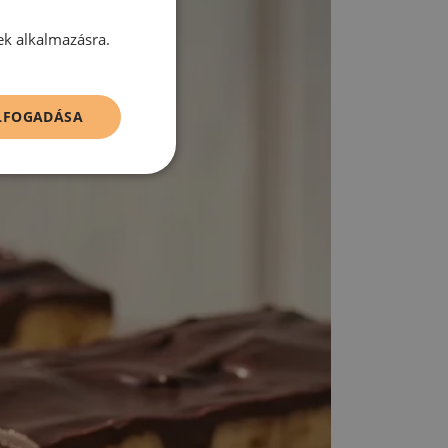
ek alkalmazásra.
ELFOGADÁSA