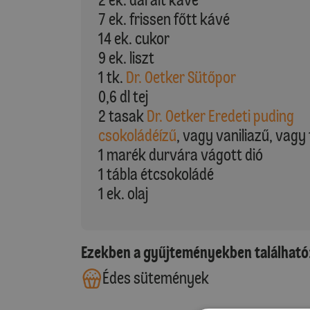
7 ek. frissen főtt kávé
14 ek. cukor
9 ek. liszt
1 tk.
Dr. Oetker Sütőpor
0,6 dl tej
2 tasak
Dr. Oetker Eredeti puding
csokoládéízű
, vagy vaniliazű, vagy 
1 marék durvára vágott dió
1 tábla étcsokoládé
1 ek. olaj
Ezekben a gyűjteményekben található
Édes sütemények