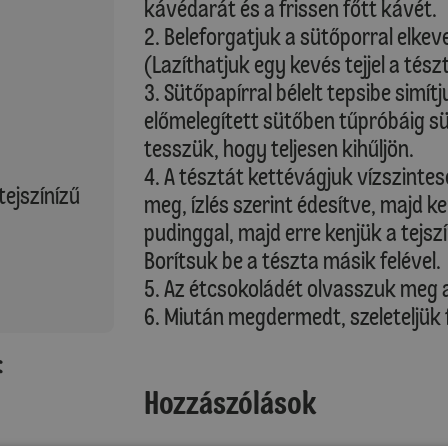
kávédarát és a frissen főtt kávét.
2. Beleforgatjuk a sütőporral elkeve
(Lazíthatjuk egy kevés tejjel a tész
3. Sütőpapírral bélelt tepsibe simít
előmelegített sütőben tűpróbáig sü
tesszük, hogy teljesen kihűljön.
4. A tésztát kettévágjuk vízszintes
tejszínízű
meg, ízlés szerint édesítve, majd 
pudinggal, majd erre kenjük a tejszí
Borítsuk be a tészta másik felével.
5. Az étcsokoládét olvasszuk meg az
6. Miután megdermedt, szeleteljük f
:
Hozzászólások