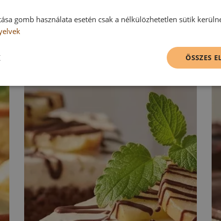
tása gomb használata esetén csak a nélkülözhetetlen sütik kerüln
yelvek
K
ÖSSZES 