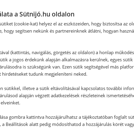
Ehhez a recepthez még nem érkeze
lata a Sütnijó.hu oldalon
ütiket (cookie-kat) helyez el az eszközeiden, hogy biztosítsa az ol
Hozzászólás írása
e, hogy segítsen nekünk és partnereinknek átlátni, hogyan haszná
Vélemény írásához, kérjük,
jelentke
tával (kattintás, navigálás, görgetés az oldalon) a honlap működé
ütik a jogos érdekünk alapján alkalmazásra kerülnek, egyes sütik
rulásodra is szükségünk van. Ezen sütik segítségével más platfo
t hirdetéseket tudunk megjeleníteni neked.
RECEPTAJÁNLÓ
 sütikkel, illetve a sütik eltávolításával kapcsolatos további info
árulásod alapján végzett adatkezelések részleteinek ismertetéséh
elveinket.
ása gombra kattintva hozzájárulhatsz a tájékoztatóban foglalt süt
 a Beállítások alatt pedig módosíthatod a hozzájárulás körét vag