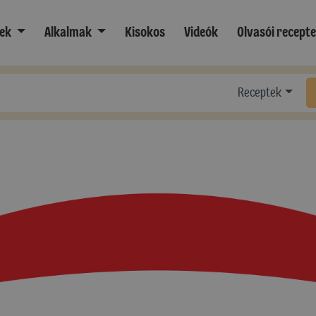
ek
Alkalmak
Kisokos
Videók
Olvasói recept
Receptek