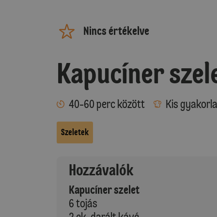
Nincs értékelve
Kapucíner szel
40-60 perc között
Kis gyakorl
Szeletek
Hozzávalók
Kapucíner szelet
6 tojás
2 ek. darált kávé