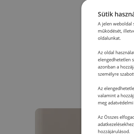
Sütik haszná
A jelen weboldal s
működését, illetv
oldalunkat.
Az oldal használa
elengedhetetlen s
azonban a hozzájá
személyre szabot
Az elengedhetetlen
valamint a hozzáj
meg adatvédelmi 
Az Összes elfogad
adatkezelésekhez,
hozzájárulásod.