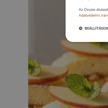
Az Összes elutasí
Adatvédelmi irán
BEÁLLÍTÁSO