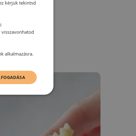
ez kérjük tekintsd
zz be!
i
y visszavonhatod
ek alkalmazásra.
ELFOGADÁSA