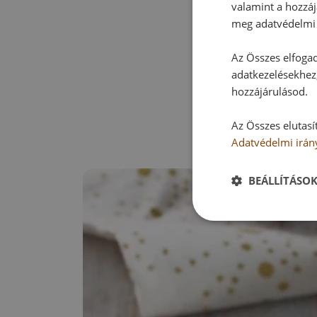
valamint a hozzáj
meg adatvédelmi 
Az Összes elfogad
adatkezelésekhez,
hozzájárulásod.
Az Összes elutasí
Adatvédelmi irán
BEÁLLÍTÁSO