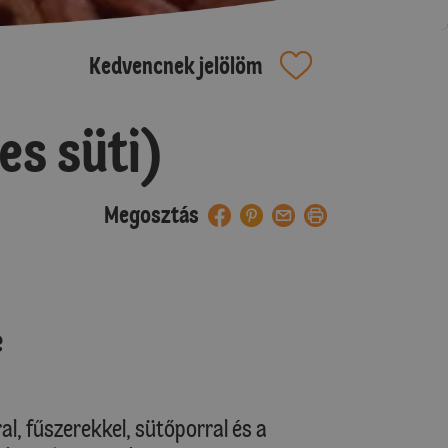
Kedvencnek jelölöm
s süti)
Megosztás
e
l, fűszerekkel, sütőporral és a