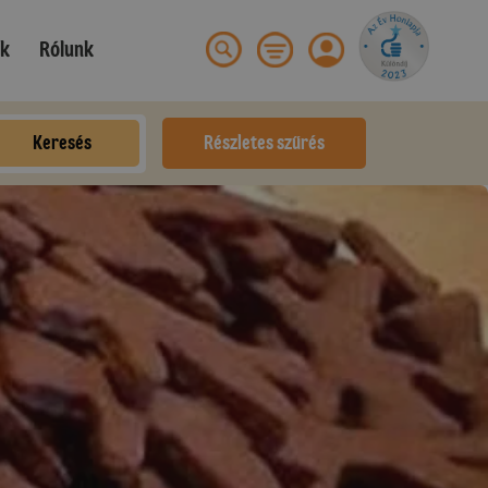
ek
Rólunk
Keresés
Részletes szűrés