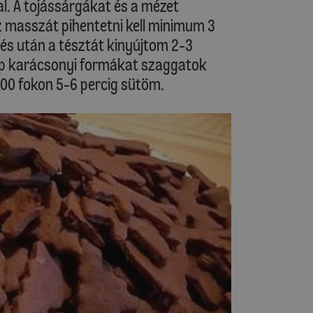
l. A tojássárgákat és a mézet
 masszát pihentetni kell minimum 3
etés után a tésztát kinyújtom 2-3
ép karácsonyi formákat szaggatok
200 fokon 5-6 percig sütöm.