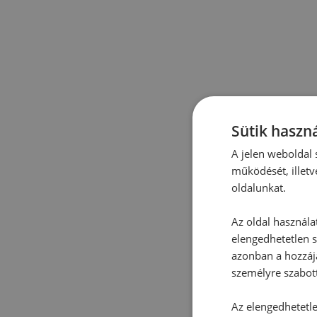
Sütik haszná
A jelen weboldal s
működését, illetv
oldalunkat.
Az oldal használa
elengedhetetlen s
azonban a hozzájá
személyre szabot
Az elengedhetetlen