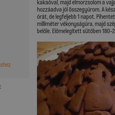
kakaóval, majd elmorzsolom a vajja
hozzáadva jól összegyúrom. A kész
órát, de legfeljebb 1 napot. Pihent
milliméter vékonyságúra, majd sz
belőle. Előmelegített sütőben 180-
éshez
: