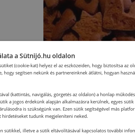
lata a Sütnijó.hu oldalon
ütiket (cookie-kat) helyez el az eszközeiden, hogy biztosítsa az ol
e, hogy segítsen nekünk és partnereinknek átlátni, hogyan haszná
Hozzászólások
tával (kattintás, navigálás, görgetés az oldalon) a honlap működé
Ehhez a recepthez még nem érkeze
ütik a jogos érdekünk alapján alkalmazásra kerülnek, egyes sütik
rulásodra is szükségünk van. Ezen sütik segítségével más platfo
t hirdetéseket tudunk megjeleníteni neked.
Hozzászólás írása
 sütikkel, illetve a sütik eltávolításával kapcsolatos további info