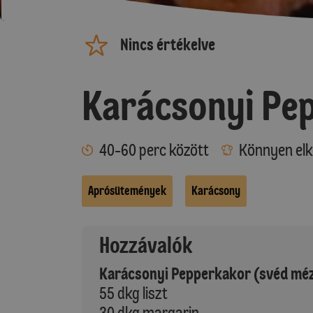
Nincs értékelve
Karácsonyi Pep
40-60 perc között
Könnyen elk
Aprósütemények
Karácsony
Hozzávalók
Karácsonyi Pepperkakor (svéd méz
55 dkg liszt
30 dkg margarin