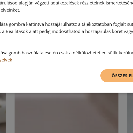
árulásod alapján végzett adatkezelések részleteinek ismertetéséh
elveinket.
Vélemény írásához, kérjük,
jelentke
ása gombra kattintva hozzájárulhatsz a tájékoztatóban foglalt süt
 a Beállítások alatt pedig módosíthatod a hozzájárulás körét vag
RECEPTAJÁNLÓ
tása gomb használata esetén csak a nélkülözhetetlen sütik kerüln
yelvek
K
ÖSSZES 