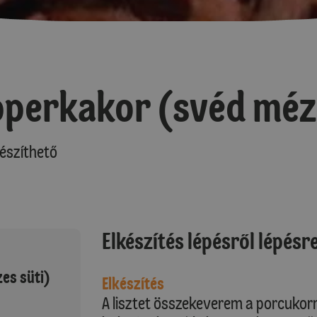
perkakor (svéd méze
észíthető
Elkészítés lépésről lépésr
es süti)
Elkészítés
A lisztet összekeverem a porcukorra