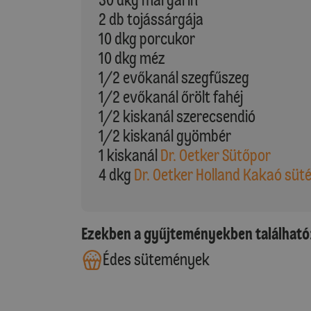
2 db tojássárgája
10 dkg porcukor
10 dkg méz
1/2 evőkanál szegfűszeg
1/2 evőkanál őrölt fahéj
1/2 kiskanál szerecsendió
1/2 kiskanál gyömbér
1 kiskanál
Dr. Oetker Sütőpor
4 dkg
Dr. Oetker Holland Kakaó süt
Ezekben a gyűjteményekben található
Édes sütemények