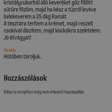
kristálycukorból álló keveréket gőz fölött
sűrűre főzöm, majd ha kész a tűzről levéve
belekeverem a 25 dkg Ramát
A tésztára terítem a krémet, majd reszelt
csokival díszítem, majd kockákra szeletelem.
Jó étvágyat!
Tárolás
Hűtőben tároljuk.
Hozzászólások
Ehhez a recepthez még nem érkezett hozzászólás.