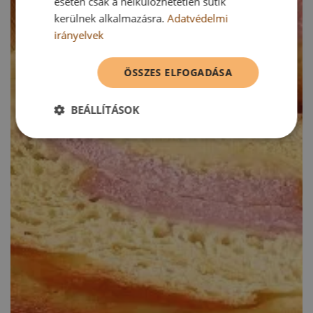
esetén csak a nélkülözhetetlen sütik
kerülnek alkalmazásra.
Adatvédelmi
irányelvek
ÖSSZES ELFOGADÁSA
BEÁLLÍTÁSOK