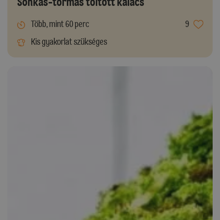
Sonkás-tormás töltött kalács
Több, mint 60 perc
9
Kis gyakorlat szükséges