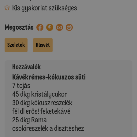
Kis gyakorlat szükséges
Megosztás
Szeletek
Húsvét
Hozzávalók
Kávékrémes-kókuszos süti
7 tojás
45 dkg kristálycukor
30 dkg kókuszreszelék
fél dl erős! feketekávé
25 dkg Rama
csokireszelék a díszítéshez