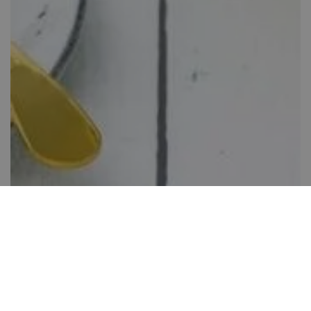
Mohatorta
Több, mint 60 perc
21
Tapasztalatot kíván