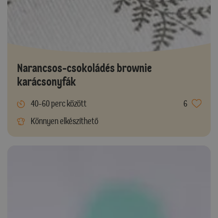
Narancsos-csokoládés brownie
karácsonyfák
40-60 perc között
6
Könnyen elkészíthető