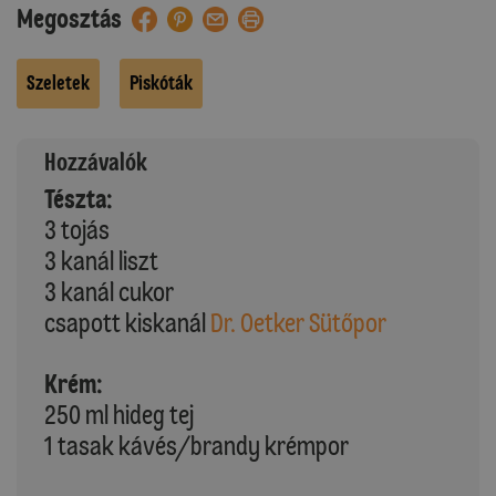
Megosztás
Szeletek
Piskóták
Hozzávalók
Tészta:
3 tojás
3 kanál liszt
3 kanál cukor
csapott kiskanál
Dr. Oetker Sütőpor
Krém:
250 ml hideg tej
1 tasak kávés/brandy krémpor