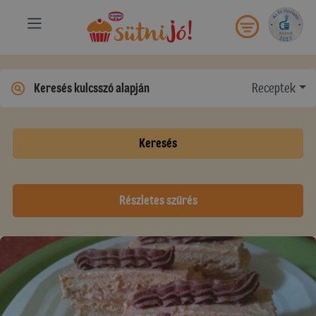
Receptek
Keresés
Részletes szűrés