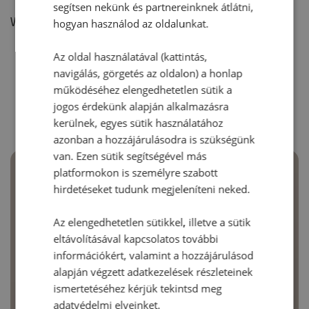
segítsen nekünk és partnereinknek átlátni,
Vélemény írásához, kérjük,
jelentkezz be!
hogyan használod az oldalunkat.
Az oldal használatával (kattintás,
navigálás, görgetés az oldalon) a honlap
RECEPTAJÁNLÓ
működéséhez elengedhetetlen sütik a
jogos érdekünk alapján alkalmazásra
kerülnek, egyes sütik használatához
azonban a hozzájárulásodra is szükségünk
van. Ezen sütik segítségével más
platformokon is személyre szabott
hirdetéseket tudunk megjeleníteni neked.
Az elengedhetetlen sütikkel, illetve a sütik
eltávolításával kapcsolatos további
információkért, valamint a hozzájárulásod
alapján végzett adatkezelések részleteinek
ismertetéséhez kérjük tekintsd meg
adatvédelmi elveinket.