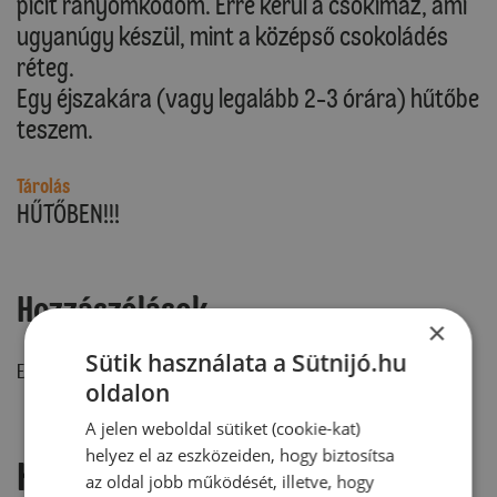
picit rányomkodom. Erre kerül a csokimáz, ami
ugyanúgy készül, mint a középső csokoládés
réteg.
Egy éjszakára (vagy legalább 2-3 órára) hűtőbe
teszem.
Tárolás
HŰTŐBEN!!!
Hozzászólások
×
Sütik használata a Sütnijó.hu
Ehhez a recepthez még nem érkezett hozzászólás.
oldalon
A jelen weboldal sütiket (cookie-kat)
helyez el az eszközeiden, hogy biztosítsa
Hozzászólás írása
az oldal jobb működését, illetve, hogy