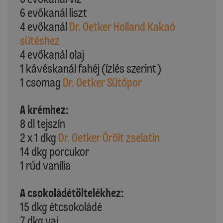
6 evőkanál liszt
4 evőkanál
Dr. Oetker Holland Kakaó
sütéshez
4 evőkanál olaj
1 kávéskanál fahéj (ízlés szerint)
1 csomag
Dr. Oetker Sütőpor
A krémhez:
8 dl tejszín
2 x 1 dkg
Dr. Oetker Őrölt zselatin
14 dkg porcukor
1 rúd vanília
A csokoládétöltelékhez:
15 dkg étcsokoládé
7 dkg vaj