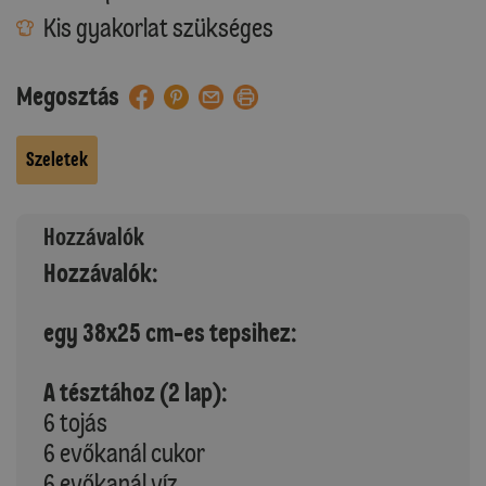
Kis gyakorlat szükséges
Megosztás
Szeletek
Hozzávalók
Hozzávalók:
egy 38x25 cm-es tepsihez:
A tésztához (2 lap):
6 tojás
6 evőkanál cukor
6 evőkanál víz