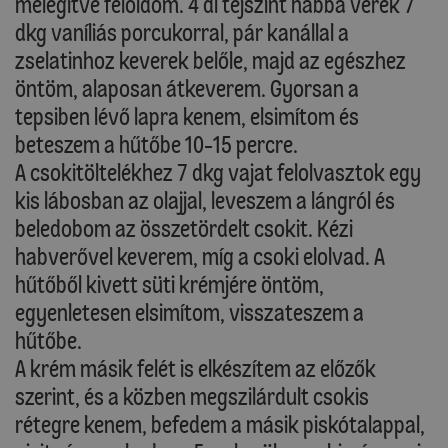
melegítve feloldom. 4 dl tejszínt habbá verek 7
dkg vaníliás porcukorral, pár kanállal a
zselatinhoz keverek belőle, majd az egészhez
öntöm, alaposan átkeverem. Gyorsan a
tepsiben lévő lapra kenem, elsimítom és
beteszem a hűtőbe 10-15 percre.
A csokitöltelékhez 7 dkg vajat felolvasztok egy
kis lábosban az olajjal, leveszem a lángról és
beledobom az összetördelt csokit. Kézi
habverővel keverem, míg a csoki elolvad. A
hűtőből kivett süti krémjére öntöm,
egyenletesen elsimítom, visszateszem a
hűtőbe.
A krém másik felét is elkészítem az előzők
szerint, és a közben megszilárdult csokis
rétegre kenem, befedem a másik piskótalappal,