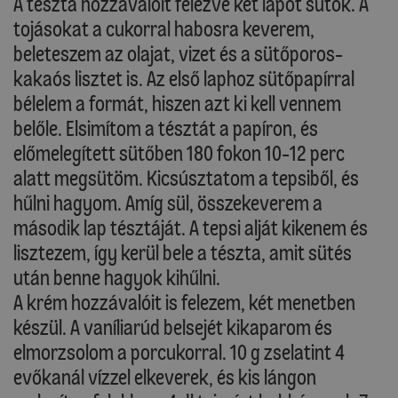
A tészta hozzávalóit felezve két lapot sütök. A
tojásokat a cukorral habosra keverem,
beleteszem az olajat, vizet és a sütőporos-
kakaós lisztet is. Az első laphoz sütőpapírral
bélelem a formát, hiszen azt ki kell vennem
belőle. Elsimítom a tésztát a papíron, és
előmelegített sütőben 180 fokon 10-12 perc
alatt megsütöm. Kicsúsztatom a tepsiből, és
hűlni hagyom. Amíg sül, összekeverem a
második lap tésztáját. A tepsi alját kikenem és
lisztezem, így kerül bele a tészta, amit sütés
után benne hagyok kihűlni.
A krém hozzávalóit is felezem, két menetben
készül. A vaníliarúd belsejét kikaparom és
elmorzsolom a porcukorral. 10 g zselatint 4
evőkanál vízzel elkeverek, és kis lángon