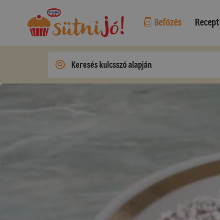
Befőzés
Recept