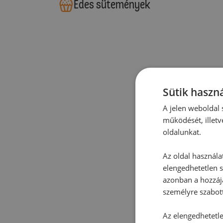
Édes sütemények
Sütik haszná
A jelen weboldal s
működését, illetv
oldalunkat.
Az oldal használa
elengedhetetlen s
azonban a hozzájá
személyre szabot
Az elengedhetetlen