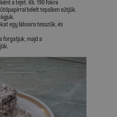
ként a tejet. Kb. 190 fokra
ütőpapírral bélelt tepsiben sütjük.
ágjuk.
kat egy lábosra tesszük, és
a forgatjuk, majd a
jük.