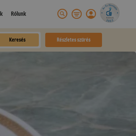
ek
Rólunk
Keresés
Részletes szűrés