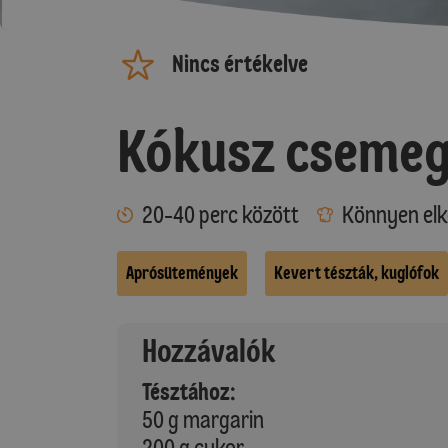
Nincs értékelve
Kókusz cseme
20-40 perc között
Könnyen elk
Aprósütemények
Kevert tészták, kuglófok
Hozzávalók
Tésztához:
50 g margarin
200 g cukor