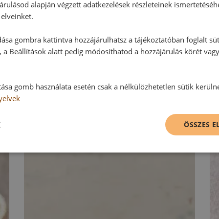
árulásod alapján végzett adatkezelések részleteinek ismertetéséh
elveinket.
Hozzászólás írása
ása gombra kattintva hozzájárulhatsz a tájékoztatóban foglalt süt
Vélemény írásához, kérjük,
jelentke
 a Beállítások alatt pedig módosíthatod a hozzájárulás körét vag
tása gomb használata esetén csak a nélkülözhetetlen sütik kerüln
RECEPTAJÁNLÓ
yelvek
K
ÖSSZES 