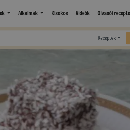
ek
Alkalmak
Kisokos
Videók
Olvasói recept
Receptek