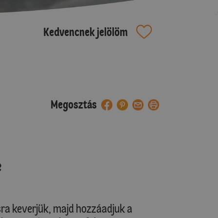
Kedvencnek jelölöm
Megosztás
e
sra keverjük, majd hozzáadjuk a