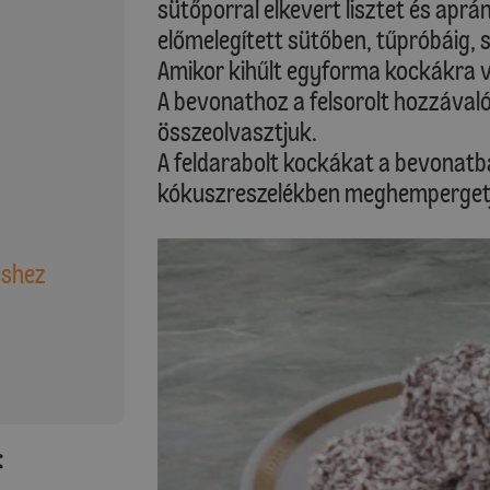
sütőporral elkevert lisztet és aprán
előmelegített sütőben, tűpróbáig, s
Amikor kihűlt egyforma kockákra v
A bevonathoz a felsorolt hozzávaló
összeolvasztjuk.
A feldarabolt kockákat a bevonatb
kókuszreszelékben meghemperget
éshez
: