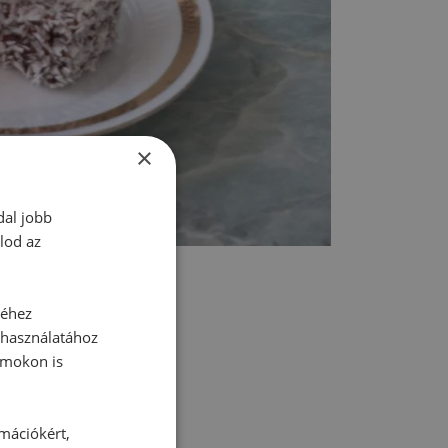
×
dal jobb
lod az
séhez
 használatához
rmokon is
tt hozzászólás.
rmációkért,