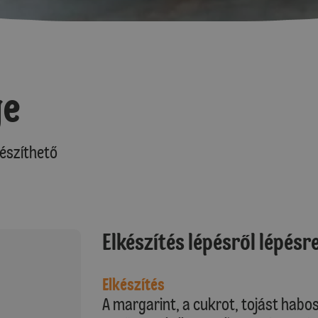
ge
észíthető
Elkészítés lépésről lépésr
Elkészítés
A margarint, a cukrot, tojást habo