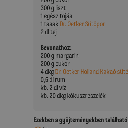
300 g liszt
1 egész tojás
1 tasak
Dr. Oetker Sütőpor
2 dl tej
Bevonathoz:
200 g margarin
200 g cukor
4 dkg
Dr. Oetker Holland Kakaó süt
0,5 dl rum
kb. 2 dl víz
kb. 20 dkg kókuszreszelék
Ezekben a gyűjteményekben található