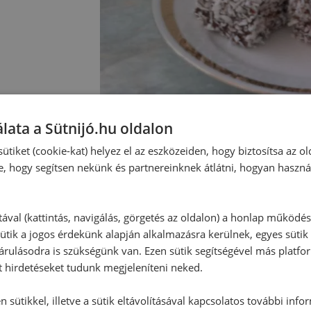
lata a Sütnijó.hu oldalon
ütiket (cookie-kat) helyez el az eszközeiden, hogy biztosítsa az ol
e, hogy segítsen nekünk és partnereinknek átlátni, hogyan haszná
tával (kattintás, navigálás, görgetés az oldalon) a honlap működé
Hozzászólások
ütik a jogos érdekünk alapján alkalmazásra kerülnek, egyes sütik
rulásodra is szükségünk van. Ezen sütik segítségével más platfo
t hirdetéseket tudunk megjeleníteni neked.
Ehhez a recepthez még nem érkeze
 sütikkel, illetve a sütik eltávolításával kapcsolatos további info