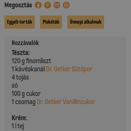
Megosztás
Egyéb torták
Piskóták
Ünnepi alkalmak
Hozzávalók
Tészta:
120 g finomliszt
1 kávéskanál
Dr. Oetker Sütőpor
4 tojás
só
100 g cukor
1 csomag
Dr. Oetker Vanillincukor
Krém:
1 l tej