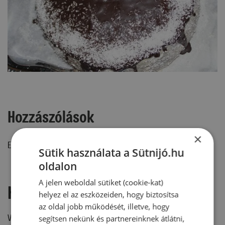
Hozzászólások
×
Ehhez a recepthez még nem érkezett hozzászólás.
Sütik használata a Sütnijó.hu
oldalon
A jelen weboldal sütiket (cookie-kat)
Hozzászólás írása
helyez el az eszközeiden, hogy biztosítsa
az oldal jobb működését, illetve, hogy
Vélemény írásához, kérjük,
jelentkezz be!
segítsen nekünk és partnereinknek átlátni,