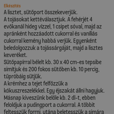
Elkészítés
A lisztet, sütőport összekeverjük.
A tojásokat kettéválasztjuk. A fehérjét 4
evőkanál hideg vízzel, 1 csipet sóval, majd az
apránként hozzáadott cukorral és vaníliás
cukorral kemény habbá verjük. Egyenként
beledolgozzuk a tojássárgáját, majd a lisztes
keveréket.
Sütőpapírral bélelt kb. 30 x 40 cm-es tepsibe
simítjuk és 200 fokos sütőben kb. 10 percig,
tűpróbáig sütjük.
A krémhez a tejet felfőzzük a
kókuszreszelékkel. Egy éjszakát állni hagyjuk.
Másnap kiveszünk belőle kb. 2 dl-t, ebben
feloldjuk a pudingport a cukorral. A többit
feltesszük forrni, utána beletesszük a simára