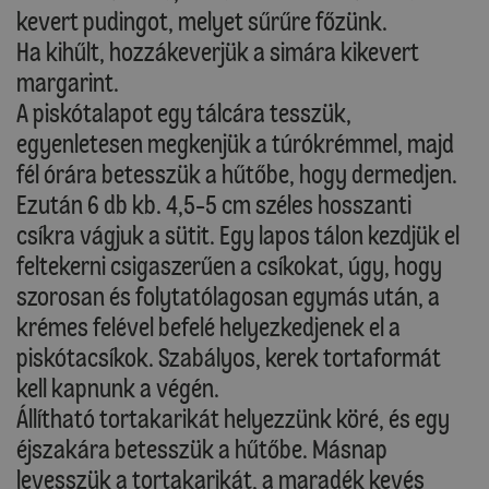
kevert pudingot, melyet sűrűre főzünk.
Ha kihűlt, hozzákeverjük a simára kikevert
margarint.
A piskótalapot egy tálcára tesszük,
egyenletesen megkenjük a túrókrémmel, majd
fél órára betesszük a hűtőbe, hogy dermedjen.
Ezután 6 db kb. 4,5-5 cm széles hosszanti
csíkra vágjuk a sütit. Egy lapos tálon kezdjük el
feltekerni csigaszerűen a csíkokat, úgy, hogy
szorosan és folytatólagosan egymás után, a
krémes felével befelé helyezkedjenek el a
piskótacsíkok. Szabályos, kerek tortaformát
kell kapnunk a végén.
Állítható tortakarikát helyezzünk köré, és egy
éjszakára betesszük a hűtőbe. Másnap
levesszük a tortakarikát, a maradék kevés