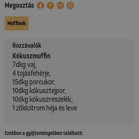
Megosztás
Muffinok
Hozzávalók
Kókuszmuffin
7dkg vaj,
4 tojásfehérje,
15dkg porcukor,
10dkg kókusztejpor,
10dkg kókuszreszelék,
1 zöldcitrom héja és leve
Ezekben a gyűjteményekben található: