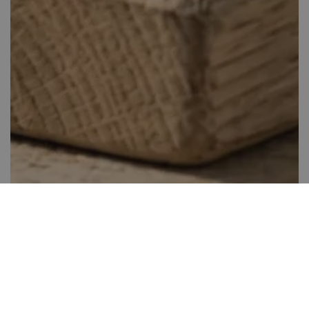
Citromos-mákos muffin
40-60 perc között
0
Könnyen elkészíthető