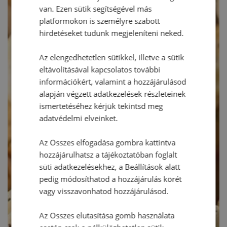
van. Ezen sütik segítségével más
platformokon is személyre szabott
hirdetéseket tudunk megjeleníteni neked.
Az elengedhetetlen sütikkel, illetve a sütik
eltávolításával kapcsolatos további
információkért, valamint a hozzájárulásod
alapján végzett adatkezelések részleteinek
ismertetéséhez kérjük tekintsd meg
adatvédelmi elveinket.
Az Összes elfogadása gombra kattintva
hozzájárulhatsz a tájékoztatóban foglalt
süti adatkezelésekhez, a Beállítások alatt
pedig módosíthatod a hozzájárulás körét
vagy visszavonhatod hozzájárulásod.
Az Összes elutasítása gomb használata