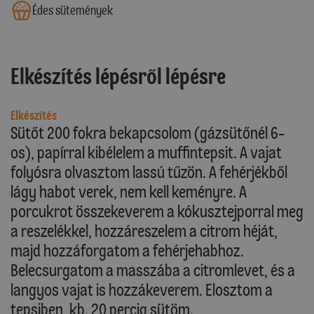
Édes sütemények
Elkészítés lépésről lépésre
Elkészítés
Sütőt 200 fokra bekapcsolom (gázsütőnél 6-
os), papírral kibélelem a muffintepsit. A vajat
folyósra olvasztom lassú tűzön. A fehérjékből
lágy habot verek, nem kell keményre. A
porcukrot összekeverem a kókusztejporral meg
a reszelékkel, hozzáreszelem a citrom héját,
majd hozzáforgatom a fehérjehabhoz.
Belecsurgatom a masszába a citromlevet, és a
langyos vajat is hozzákeverem. Elosztom a
tepsiben, kb. 20 percig sütöm.