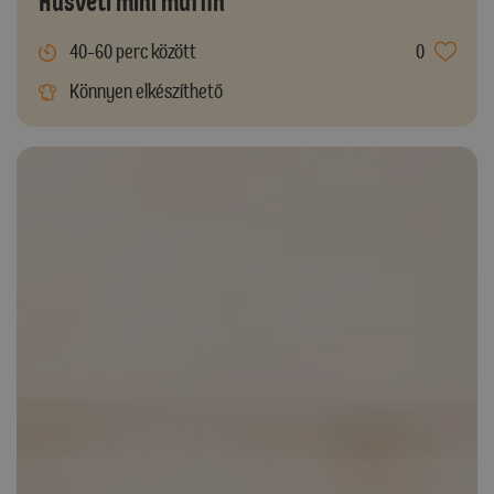
Húsvéti mini muffin
40-60 perc között
0
Könnyen elkészíthető