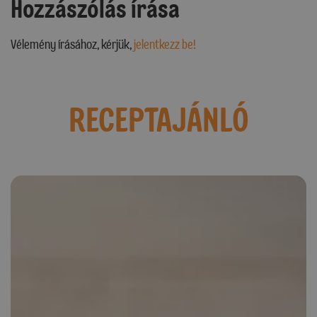
Hozzászólás írása
Vélemény írásához, kérjük,
jelentkezz be!
RECEPTAJÁNLÓ