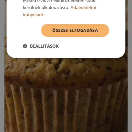
esetén csak a nélkülözhetetlen sütik
kerülnek alkalmazásra.
Adatvédelmi
irányelvek
ÖSSZES ELFOGADÁSA
BEÁLLÍTÁSOK