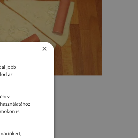
×
dal jobb
lod az
séhez
 használatához
rmokon is
tt hozzászólás.
rmációkért,