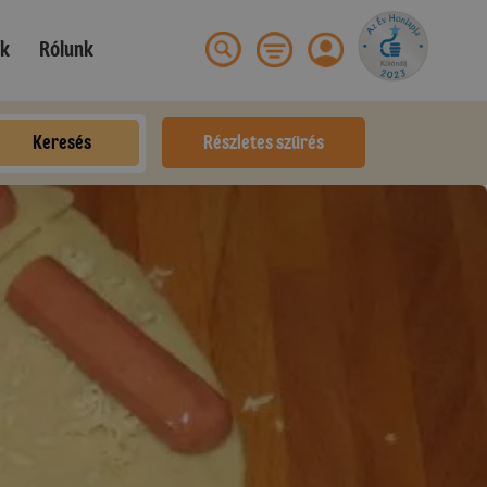
ek
Rólunk
Keresés
Részletes szűrés