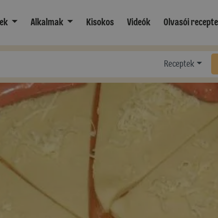
ek
Alkalmak
Kisokos
Videók
Olvasói recept
Receptek