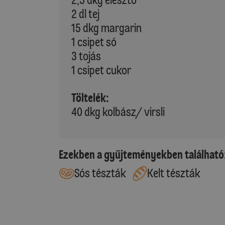
2 dl tej
15 dkg margarin
1 csipet só
3 tojás
1 csipet cukor
Töltelék:
40 dkg kolbász/ virsli
Ezekben a gyűjteményekben található
Sós tészták
Kelt tészták