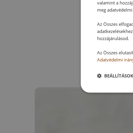
valamint a hozzáj
meg adatvédelmi 
Az Összes elfogad
adatkezelésekhez,
hozzájárulásod.
Az Összes elutasí
Adatvédelmi irán
BEÁLLÍTÁSO