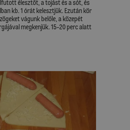
utott élesztőt, a tojást és a sót, és
lban kb. 1 órát kelesztjük. Ezután kör
zögeket vágunk belőle, a közepét
sárgájával megkenjük. 15-20 perc alatt