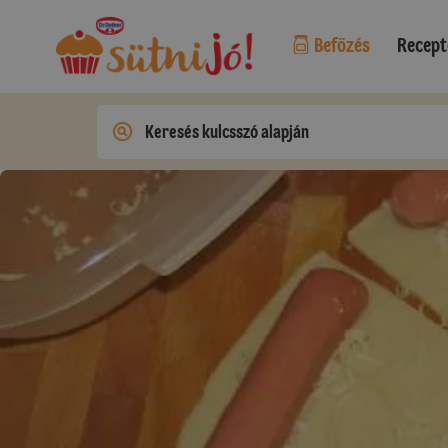
Befőzés
Recept