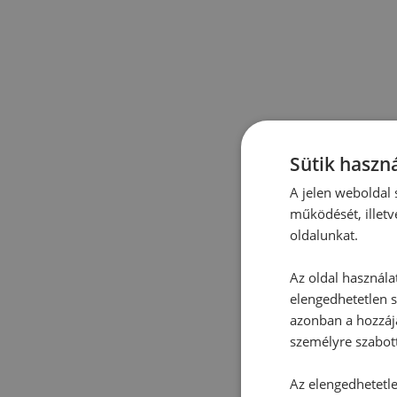
Sütik haszná
A jelen weboldal s
működését, illetv
oldalunkat.
Az oldal használa
elengedhetetlen s
azonban a hozzájá
személyre szabot
Az elengedhetetlen