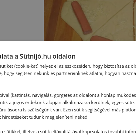
lata a Sütnijó.hu oldalon
ütiket (cookie-kat) helyez el az eszközeiden, hogy biztosítsa az ol
e, hogy segítsen nekünk és partnereinknek átlátni, hogyan haszná
tával (kattintás, navigálás, görgetés az oldalon) a honlap működé
Hozzászólások
ütik a jogos érdekünk alapján alkalmazásra kerülnek, egyes sütik
rulásodra is szükségünk van. Ezen sütik segítségével más platfo
t hirdetéseket tudunk megjeleníteni neked.
Ehhez a recepthez még nem érkeze
 sütikkel, illetve a sütik eltávolításával kapcsolatos további info