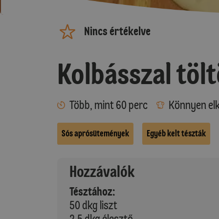
Nincs értékelve
Kolbásszal töltö
Több, mint 60 perc
Könnyen elk
Sós aprósütemények
Egyéb kelt tészták
Hozzávalók
Tésztához:
50 dkg liszt
2,5 dkg élesztő