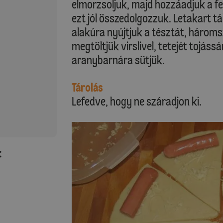
elmorzsoljuk, majd hozzáadjuk a felf
ezt jól összedolgozzuk. Letakart tá
alakúra nyújtjuk a tésztát, hároms
megtöltjük virslivel, tetejét tojás
aranybarnára sütjük.
Tárolás
Lefedve, hogy ne száradjon ki.
: