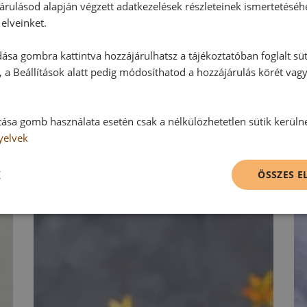
árulásod alapján végzett adatkezelések részleteinek ismertetéséh
Hozzászólás írása
elveinket.
ása gombra kattintva hozzájárulhatsz a tájékoztatóban foglalt süt
Vélemény írásához, kérjük,
jelentke
 a Beállítások alatt pedig módosíthatod a hozzájárulás körét vag
tása gomb használata esetén csak a nélkülözhetetlen sütik kerüln
RECEPTAJÁNLÓ
yelvek
K
ÖSSZES 