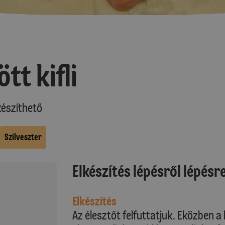
tt kifli
észíthető
Szilveszter
Elkészítés lépésről lépésr
Elkészítés
Az élesztőt felfuttatjuk. Eközben a 