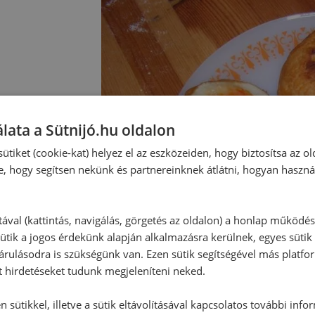
lata a Sütnijó.hu oldalon
ütiket (cookie-kat) helyez el az eszközeiden, hogy biztosítsa az ol
e, hogy segítsen nekünk és partnereinknek átlátni, hogyan haszná
tával (kattintás, navigálás, görgetés az oldalon) a honlap működé
ütik a jogos érdekünk alapján alkalmazásra kerülnek, egyes sütik
rulásodra is szükségünk van. Ezen sütik segítségével más platfo
t hirdetéseket tudunk megjeleníteni neked.
 sütikkel, illetve a sütik eltávolításával kapcsolatos további info