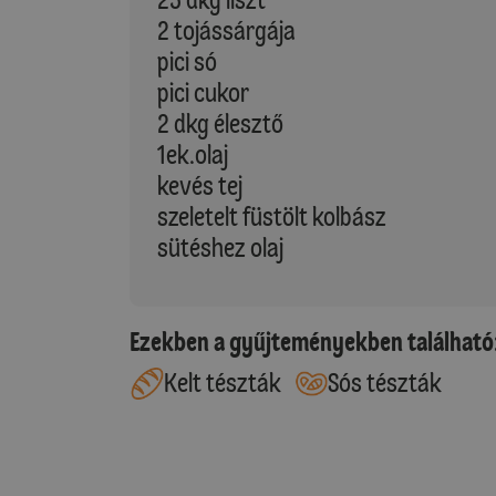
2 tojássárgája
pici só
pici cukor
2 dkg élesztő
1ek.olaj
kevés tej
szeletelt füstölt kolbász
sütéshez olaj
Ezekben a gyűjteményekben található
Kelt tészták
Sós tészták