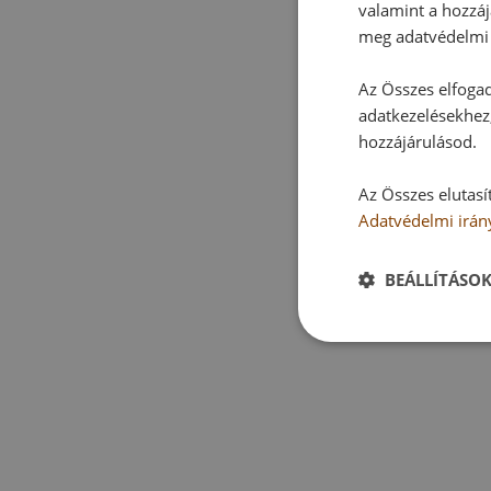
valamint a hozzáj
meg adatvédelmi 
Az Összes elfogad
adatkezelésekhez,
hozzájárulásod.
Az Összes elutasí
Adatvédelmi irán
BEÁLLÍTÁSO