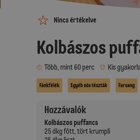
Nincs értékelve
Kolbászos puf
Több, mint 60 perc
Kis gyakorl
Fánkfélék
Egyéb sós tészták
Farsang
Hozzávalók
Kolbászos puffancs
25 dkg főtt, tört krumpli
25 dkg liszt