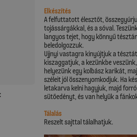
Elkészítés
A felfuttatott élesztőt, összegyúrjuk
tojássárgákkal, és a sóval. Teszün
langyos tejet, hogy könnyű tésztánk
beledolgozzuk.
Ujjnyi vastagra kinyújtjuk a tészt
kiszaggatjuk, a kezünkbe veszünk,
helyezünk egy kolbász karikát, maj
széleit jól összenyomkodjuk. Ha kés
letakarva kelni hagyjuk, majd forró
:
sütőedényt, és van helyük a fánk
Tálalás
Reszelt sajttal tálalhatjuk.