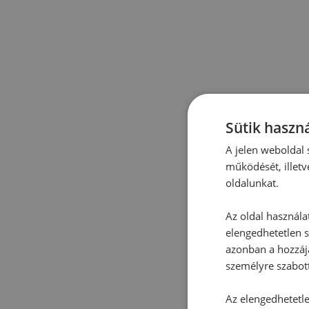
Sütik haszná
A jelen weboldal s
működését, illetv
oldalunkat.
Az oldal használa
elengedhetetlen s
azonban a hozzájá
személyre szabot
Az elengedhetetlen