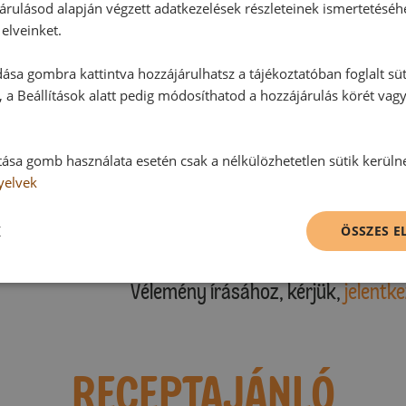
árulásod alapján végzett adatkezelések részleteinek ismertetéséh
elveinket.
ása gombra kattintva hozzájárulhatsz a tájékoztatóban foglalt süt
Hozzászólások
 a Beállítások alatt pedig módosíthatod a hozzájárulás körét vag
Ehhez a recepthez még nem érkeze
tása gomb használata esetén csak a nélkülözhetetlen sütik kerüln
yelvek
K
ÖSSZES 
Hozzászólás írása
Vélemény írásához, kérjük,
jelentke
RECEPTAJÁNLÓ