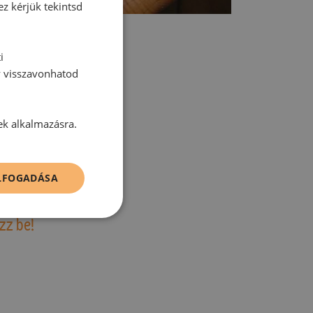
ez kérjük tekintsd
i
y visszavonhatod
tt hozzászólás.
ek alkalmazásra.
ELFOGADÁSA
zz be!