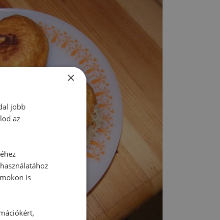
×
dal jobb
lod az
séhez
 használatához
rmokon is
rmációkért,