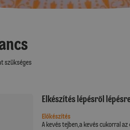
fancs
at szükséges
Elkészítés lépésről lépésr
Előkészítés
A kevés tejben,a kevés cukorral az é