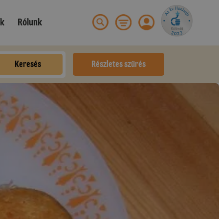
ek
Rólunk
Keresés
Részletes szűrés