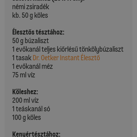
némi zsiradék
kb. 50 g köles
Élesztős tésztához:
50 g búzaliszt
1 evőkanál teljes kiőrlésű tönkölybúzaliszt
1 tasak
Dr. Oetker Instant Élesztő
1 evőkanál méz
75 ml víz
Köleshez:
200 ml víz
1 teáskanál só
100 g köles
Kenyértésztához: