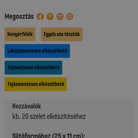
Megosztás
Kenyérfélék
Egyéb sós tészták
Laktózmentesen elkészíthető
Tejmentesen elkészíthető
Tojásmentesen elkészíthető
Hozzávalók
kb. 20 szelet elkészítéséhez
Sütőformához (25 x 11 cm):