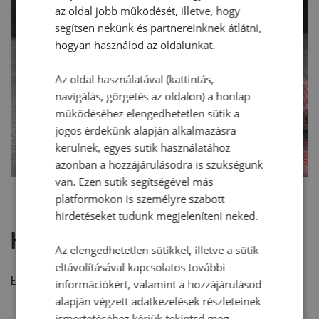
az oldal jobb működését, illetve, hogy
segítsen nekünk és partnereinknek átlátni,
hogyan használod az oldalunkat.
Az oldal használatával (kattintás,
navigálás, görgetés az oldalon) a honlap
működéséhez elengedhetetlen sütik a
jogos érdekünk alapján alkalmazásra
kerülnek, egyes sütik használatához
azonban a hozzájárulásodra is szükségünk
van. Ezen sütik segítségével más
platformokon is személyre szabott
hirdetéseket tudunk megjeleníteni neked.
Hozzászólások
Az elengedhetetlen sütikkel, illetve a sütik
eltávolításával kapcsolatos további
Ehhez a recepthez még nem érkezett hozzászólás.
információkért, valamint a hozzájárulásod
alapján végzett adatkezelések részleteinek
ismertetéséhez kérjük tekintsd meg