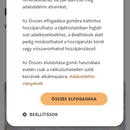
adatvédelmi elveinket.
Hozzászólás írása
Az Összes elfogadása gombra kattintva
Vélemény írásához, kérjük,
jelentkezz be!
hozzájárulhatsz a tájékoztatóban foglalt
süti adatkezelésekhez, a Beállítások alatt
pedig módosíthatod a hozzájárulás körét
vagy visszavonhatod hozzájárulásod.
RECEPTAJÁNLÓ
Az Összes elutasítása gomb használata
esetén csak a nélkülözhetetlen sütik
kerülnek alkalmazásra.
Adatvédelmi
irányelvek
ÖSSZES ELFOGADÁSA
BEÁLLÍTÁSOK