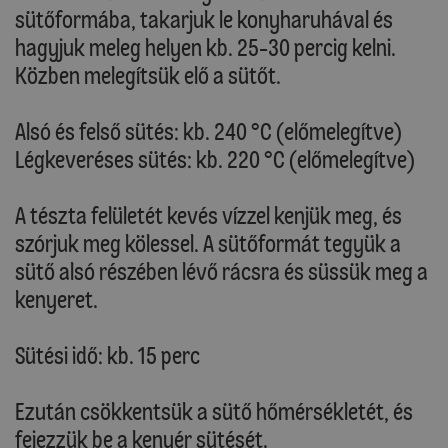
sütőformába, takarjuk le konyharuhával és
hagyjuk meleg helyen kb. 25-30 percig kelni.
Közben melegítsük elő a sütőt.
Alsó és felső sütés: kb. 240 °C (előmelegítve)
Légkeveréses sütés: kb. 220 °C (előmelegítve)
A tészta felületét kevés vízzel kenjük meg, és
szórjuk meg kölessel. A sütőformát tegyük a
sütő alsó részében lévő rácsra és süssük meg a
kenyeret.
Sütési idő: kb. 15 perc
Ezután csökkentsük a sütő hőmérsékletét, és
fejezzük be a kenyér sütését.