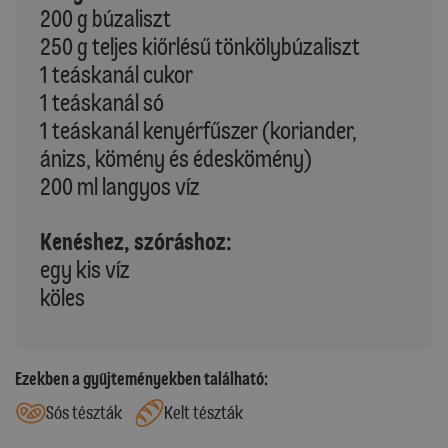
200 g búzaliszt
250 g teljes kiőrlésű tönkölybúzaliszt
1 teáskanál cukor
1 teáskanál só
1 teáskanál kenyérfűszer (koriander,
ánizs, kömény és édeskömény)
200 ml langyos víz
Kenéshez, szóráshoz:
egy kis víz
köles
Ezekben a gyűjteményekben található:
Sós tészták
Kelt tészták