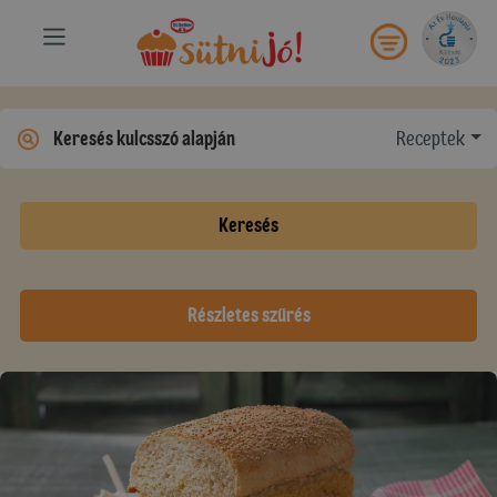
Receptek
Keresés
Részletes szűrés