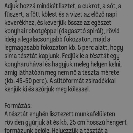
Adjuk hozzá mindkét lisztet, a cukrot, a sót, a
fűszert, a főtt kölest és a vizet az előző napi
keverékhez, és keverjük össze az egészet
konyhai robotgéppel (dagasztó spirál), rövid
ideig a legalacsonyabb fokozaton, majd a
legmagasabb fokozaton kb. 5 perc alatt, hogy
sima tésztát kapjunk. Fedjük le a tésztát egy
konyharuhával és hagyjuk meleg helyen kelni,
amíg láthatóan meg nem nő a tészta mérete
(kb. 45-50 perc). A sütőformát zsiradékkal
kenjük ki és szórjuk meg kölessel.
Formázás:
A tésztát enyhén lisztezett munkafelületen
röviden gyúrjuk át és kb. 25 cm hosszú hengert
formázunk belőle. Helyezzük a tésztát a