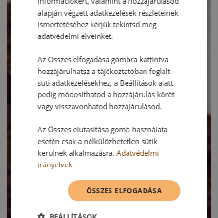
információkért, valamint a hozzájárulásod
alapján végzett adatkezelések részleteinek
ismertetéséhez kérjük tekintsd meg
adatvédelmi elveinket.
Az Összes elfogadása gombra kattintva
hozzájárulhatsz a tájékoztatóban foglalt
süti adatkezelésekhez, a Beállítások alatt
pedig módosíthatod a hozzájárulás körét
vagy visszavonhatod hozzájárulásod.
Az Összes elutasítása gomb használata
esetén csak a nélkülözhetetlen sütik
kerülnek alkalmazásra.
Adatvédelmi
irányelvek
ÖSSZES ELFOGADÁSA
BEÁLLÍTÁSOK