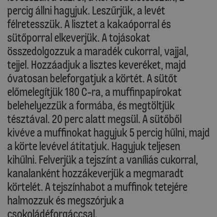
percig állni hagyjuk. Leszűrjük, a levét
félretesszük. A lisztet a kakaóporral és
sütőporral elkeverjük. A tojásokat
összedolgozzuk a maradék cukorral, vajjal,
tejjel. Hozzáadjuk a lisztes keveréket, majd
óvatosan beleforgatjuk a körtét. A sütőt
előmelegítjük 180 C-ra, a muffinpapírokat
belehelyezzük a formába, és megtöltjük
tésztával. 20 perc alatt megsül. A sütőből
kivéve a muffinokat hagyjuk 5 percig hűlni, majd
a körte levével átitatjuk. Hagyjuk teljesen
kihűlni. Felverjük a tejszínt a vaníliás cukorral,
kanalanként hozzákeverjük a megmaradt
körtelét. A tejszínhabot a muffinok tetejére
halmozzuk és megszórjuk a
csokoládéforgáccsal.