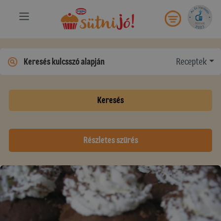
Receptek
Keresés
Részletes szűrés