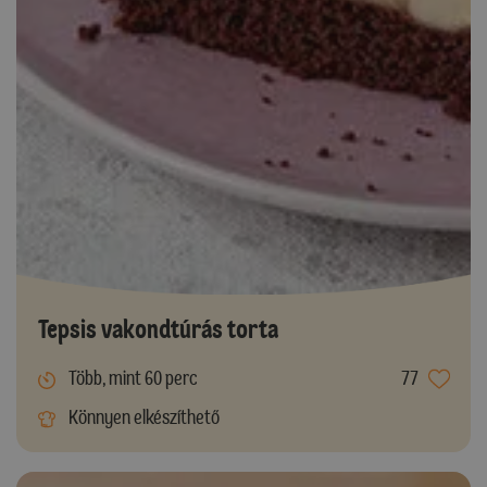
Tepsis vakondtúrás torta
Több, mint 60 perc
77
Könnyen elkészíthető