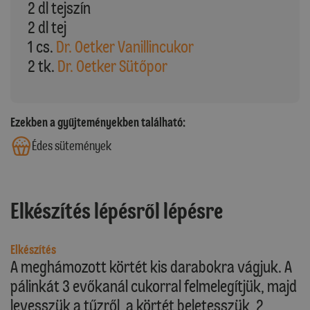
2 dl tejszín
2 dl tej
1 cs.
Dr. Oetker Vanillincukor
2 tk.
Dr. Oetker Sütőpor
Ezekben a gyűjteményekben található:
Édes sütemények
Elkészítés lépésről lépésre
Elkészítés
A meghámozott körtét kis darabokra vágjuk. A
pálinkát 3 evőkanál cukorral felmelegítjük, majd
levesszük a tűzről, a körtét beletesszük, 2