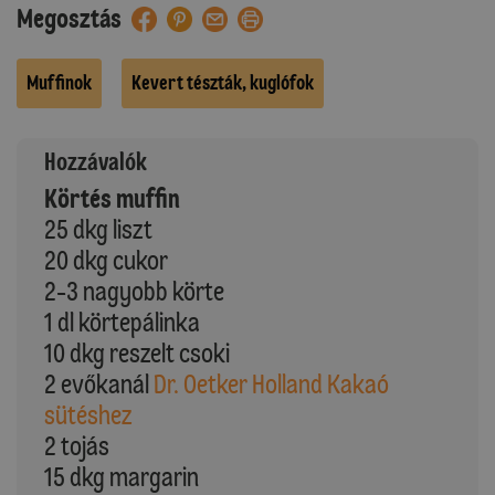
Megosztás
Muffinok
Kevert tészták, kuglófok
Hozzávalók
Körtés muffin
25 dkg liszt
20 dkg cukor
2-3 nagyobb körte
1 dl körtepálinka
10 dkg reszelt csoki
2 evőkanál
Dr. Oetker Holland Kakaó
sütéshez
2 tojás
15 dkg margarin