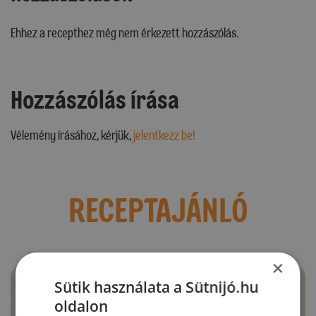
Ehhez a recepthez még nem érkezett hozzászólás.
Hozzászólás írása
Vélemény írásához, kérjük,
jelentkezz be!
RECEPTAJÁNLÓ
×
Sütik használata a Sütnijó.hu
oldalon