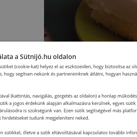
lata a Sütnijó.hu oldalon
ütiket (cookie-kat) helyez el az eszközeiden, hogy biztosítsa az ol
e, hogy segítsen nekünk és partnereinknek átlátni, hogyan haszná
tával (kattintás, navigálás, görgetés az oldalon) a honlap működé
ütik a jogos érdekünk alapján alkalmazásra kerülnek, egyes sütik
rulásodra is szükségünk van. Ezen sütik segítségével más platfo
Hozzászólások
t hirdetéseket tudunk megjeleníteni neked.
 sütikkel, illetve a sütik eltávolításával kapcsolatos további info