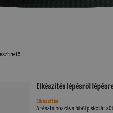
észíthető
Elkészítés lépésről lépésr
Elkészítés
A tészta hozzávalóiból piskótát sü