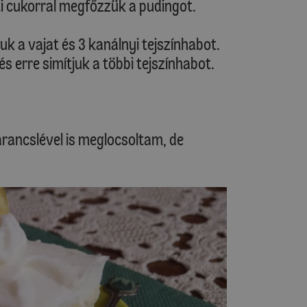
inti cukorral megfőzzük a pudingot.
k a vajat és 3 kanálnyi tejszínhabot.
és erre simítjuk a többi tejszínhabot.
narancslével is meglocsoltam, de