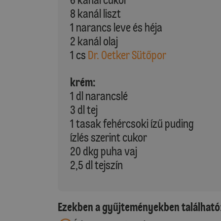
8 kanál liszt
1 narancs leve és héja
2 kanál olaj
1 cs
Dr. Oetker Sütőpor
krém:
1 dl narancslé
3 dl tej
1 tasak fehércsoki ízű puding
ízlés szerint cukor
20 dkg puha vaj
2,5 dl tejszín
Ezekben a gyűjteményekben található