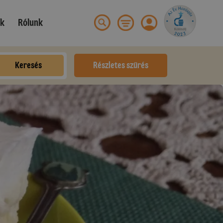
ek
Rólunk
Keresés
Részletes szűrés