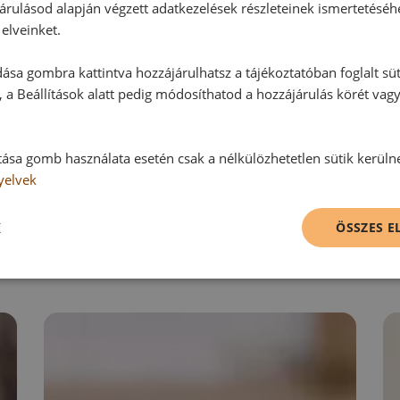
Ehhez a recepthez még nem érkeze
árulásod alapján végzett adatkezelések részleteinek ismertetéséh
elveinket.
ása gombra kattintva hozzájárulhatsz a tájékoztatóban foglalt süt
Hozzászólás írása
 a Beállítások alatt pedig módosíthatod a hozzájárulás körét vag
Vélemény írásához, kérjük,
jelentke
tása gomb használata esetén csak a nélkülözhetetlen sütik kerüln
yelvek
RECEPTAJÁNLÓ
K
ÖSSZES 