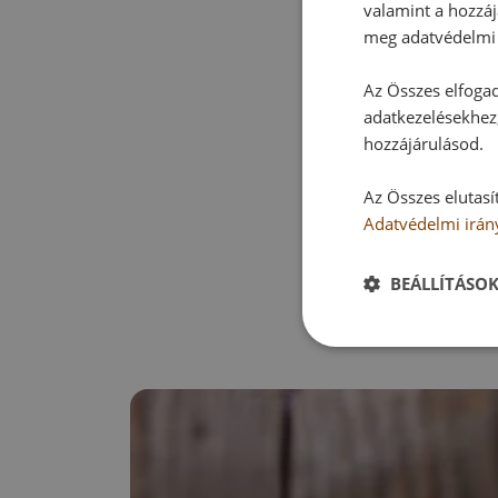
valamint a hozzáj
meg adatvédelmi 
Az Összes elfogad
adatkezelésekhez,
hozzájárulásod.
Az Összes elutasí
Adatvédelmi irán
BEÁLLÍTÁSO