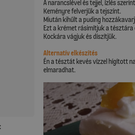
A narancslével és tejjel, ízlés szer
Keményre felverjük a tejszínt.
Miután kihűlt a puding hozzákavarju
Ezt a krémet rásimítjuk a tésztára 
Kockára vágjuk és díszítjük.
Alternatív elkészítés
Én a tésztát kevés vízzel hígított 
elmaradhat.
: