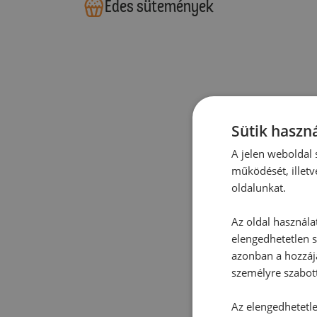
Édes sütemények
Sütik haszná
A jelen weboldal s
működését, illetv
oldalunkat.
Az oldal használa
elengedhetetlen s
azonban a hozzájá
személyre szabot
Az elengedhetetlen