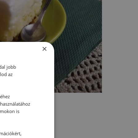
×
dal jobb
lod az
séhez
 használatához
rmokon is
rmációkért,