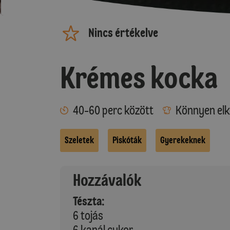
Nincs értékelve
Krémes kocka
40-60 perc között
Könnyen elk
Szeletek
Piskóták
Gyerekeknek
Hozzávalók
Tészta:
6 tojás
6 kanál cukor