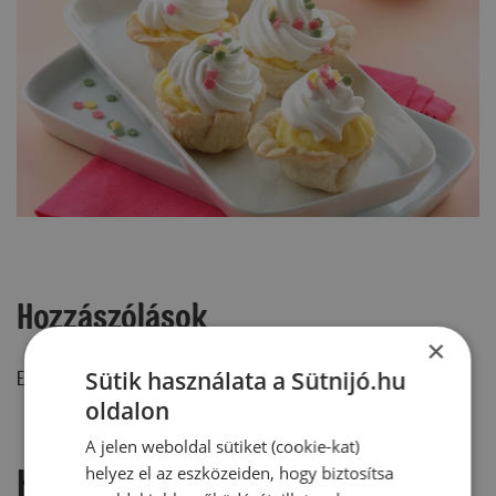
Hozzászólások
×
Sütik használata a Sütnijó.hu
Ehhez a recepthez még nem érkezett hozzászólás.
oldalon
A jelen weboldal sütiket (cookie-kat)
Hozzászólás írása
helyez el az eszközeiden, hogy biztosítsa