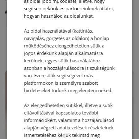
az oldal jobb működését, illetve, hogy
segítsen nekünk és partnereinknek átlátni,
Vélemény írásához, kérjük,
jelentkezz be!
hogyan használod az oldalunkat.
Az oldal használatával (kattintás,
navigálás, görgetés az oldalon) a honlap
RECEPTAJÁNLÓ
működéséhez elengedhetetlen sütik a
jogos érdekünk alapján alkalmazásra
kerülnek, egyes sütik használatához
azonban a hozzájárulásodra is szükségünk
van. Ezen sütik segítségével más
platformokon is személyre szabott
hirdetéseket tudunk megjeleníteni neked.
Az elengedhetetlen sütikkel, illetve a sütik
eltávolításával kapcsolatos további
információkért, valamint a hozzájárulásod
alapján végzett adatkezelések részleteinek
ismertetéséhez kérjük tekintsd meg