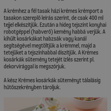
A krémhez a fél tasak házi krémes krémport a
tasakon szereplő leírás szerint, de csak 400 ml
tejjel elkészítjük. Ezután a hideg tejszínt konyhai
robotgéppel (habverő) kemény habbá verjük. A
kihűlt kosárkákat habzsák vagy kanál
segítségével megtöltjük a krémmel, majd a
tetejüket a tejszínhabbal díszítjük. A Krémes
kosárkák sütemény tetejét ízlés szerint pl.
dekorvirággal is megszórjuk.
A kész Krémes kosárkák süteményt tálalásig
hűtőszekrényben tároljuk.