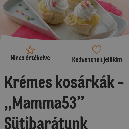
Nincs értékelve
Kedvencnek jelölöm
Krémes kosárkák -
„Mamma53”
Sütibarátunk