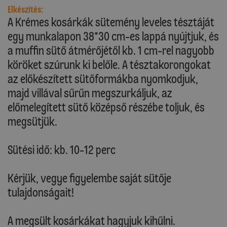
Elkészítés:
A Krémes kosárkák sütemény leveles tésztáját
egy munkalapon 38*30 cm-es lappá nyújtjuk, és
a muffin sütő átmérőjétől kb. 1 cm-rel nagyobb
köröket szúrunk ki belőle. A tésztakorongokat
az előkészített sütőformákba nyomkodjuk,
majd villával sűrűn megszurkáljuk, az
előmelegített sütő középső részébe toljuk, és
megsütjük.
Sütési idő: kb. 10-12 perc
Kérjük, vegye figyelembe saját sütője
tulajdonságait!
A megsült kosárkákat hagyjuk kihűlni.