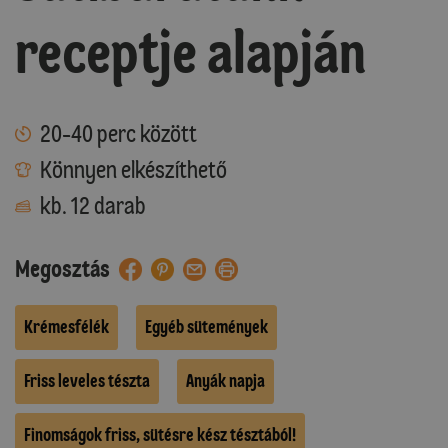
receptje alapján
20-40 perc között
Könnyen elkészíthető
kb. 12 darab
Megosztás
Krémesfélék
Egyéb sütemények
Friss leveles tészta
Anyák napja
Finomságok friss, sütésre kész tésztából!